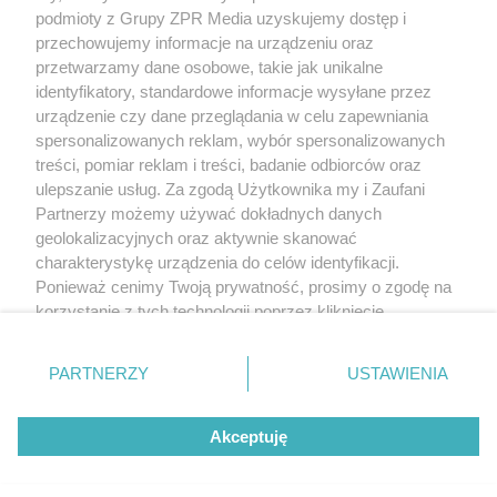
(w tym także elektroniczny lub mechaniczny) na jakimkolwiek polu
podmioty z Grupy ZPR Media uzyskujemy dostęp i
eksploatacji w jakiejkolwiek formie, włącznie z umieszczaniem w
przechowujemy informacje na urządzeniu oraz
Internecie bez pisemnej zgody właściciela praw. Jakiekolwiek użycie
przetwarzamy dane osobowe, takie jak unikalne
lub wykorzystanie utworów w całości lub w części z naruszeniem
prawa, tzn. bez właściwej zgody, jest zabronione pod groźbą kary i
identyfikatory, standardowe informacje wysyłane przez
może być ścigane prawnie.
urządzenie czy dane przeglądania w celu zapewniania
spersonalizowanych reklam, wybór spersonalizowanych
treści, pomiar reklam i treści, badanie odbiorców oraz
ulepszanie usług. Za zgodą Użytkownika my i Zaufani
Partnerzy możemy używać dokładnych danych
geolokalizacyjnych oraz aktywnie skanować
charakterystykę urządzenia do celów identyfikacji.
O nas
Ponieważ cenimy Twoją prywatność, prosimy o zgodę na
korzystanie z tych technologii poprzez kliknięcie
Informacje prawne
„Akceptuję”. Zgoda jest dobrowolna i zawsze możesz ją
Nasze serwisy
zmienić/wycofać klikając przycisk ustawień prywatności
PARTNERZY
USTAWIENIA
znajdujący się w lewym dolnym rogu strony
. Niektóre
© 2026 Grupa ZPR Media
rodzaje przetwarzania danych nie wymagają zgody
Akceptuję
użytkownika, ale masz prawo sprzeciwić się takiemu
przetwarzaniu. Preferencje będą miały zastosowanie tylko
Premium
Zdrowie
Żywienie
Uroda
na tej witrynie.