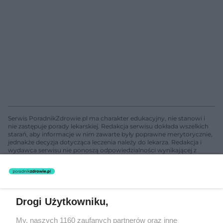
Serwis PoradnikZdrowie.pl ma charakter edukacyjny, nie stanowi i
nie zastępuje porady lekarskiej. Redakcja serwisu dokłada wszelkich
starań, aby informacje w nim zawarte były poprawne merytorycznie,
jednakże decyzja dotycząca leczenia należy do lekarza. Redakcja i
wydawca serwisu nie ponoszą odpowiedzialności wynikającej z
zastosowania informacji zamieszczonych na stronach serwisu, który
nie prowadzi działalności leczniczej polegającej na udzielaniu
świadczeń zdrowotnych w rozumieniu art. 3 ust 1 ustawy o
działalności leczniczej.
Drogi Użytkowniku,
Żaden utwór zamieszczony w serwisie nie może być powielany i
My, naszych 1160 zaufanych partnerów oraz inne
rozpowszechniany lub dalej rozpowszechniany w jakikolwiek sposób