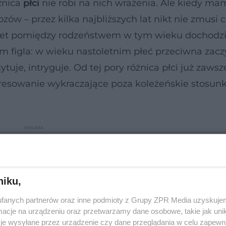
żnica
płci
nie robi na nich wrażenia. Ale kiedy mam
ów – przez kilka najbliższych lat nikt nie zmusi 
awet pomiędzy rodzeństwem w tym wieku dochodzi
m figla: w wieku nastoletnim płeć przeciwna zac
ytuje, intryguje. Od tej pory różnica płci już zaws
eresowanie wykraczające poza koleżeńskie stosunk
niku,
fanych partnerów oraz inne podmioty z Grupy ZPR Media uzyskujem
cje na urządzeniu oraz przetwarzamy dane osobowe, takie jak unika
je wysyłane przez urządzenie czy dane przeglądania w celu zapewn