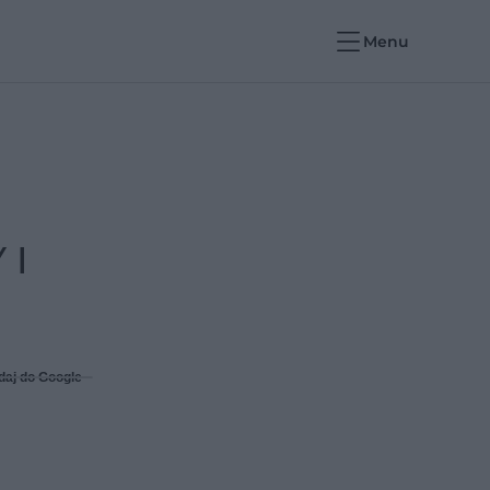
Menu
 I
daj do Google