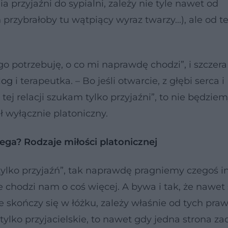
 przyjaźni do sypialni, zależy nie tyle nawet od
przybrałoby tu wątpiący wyraz twarzy...), ale od t
go potrzebuję, o co mi naprawdę chodzi”, i szczera
log
i terapeutka. – Bo jeśli otwarcie, z głębi serca i
ej relacji szukam tylko przyjaźni”, to nie będzie
 wyłącznie platoniczny.
ega? Rodzaje miłości platonicznej
 tylko przyjaźń”, tak naprawdę pragniemy czegoś i
 chodzi nam o coś więcej. A bywa i tak, że nawet
 skończy się w łóżku, zależy właśnie od tych pra
ą tylko przyjacielskie, to nawet gdy jedna strona za