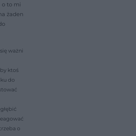
 o to mi
 na żaden
do
się ważni
 by ktoś
nku do
aktować
ogłębić
 reagować
 trzeba o