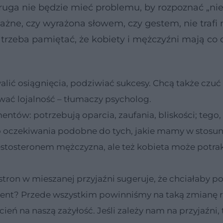
ruga nie będzie mieć problemu, by rozpoznać „nie
ażne, czy wyrażona słowem, czy gestem, nie trafi
e trzeba pamiętać, że kobiety i mężczyźni mają co 
alić osiągnięcia, podziwiać sukcesy. Chcą także czuć 
ywać lojalność – tłumaczy psycholog.
ntów: potrzebują oparcia, zaufania, bliskości; tego,
 oczekiwania podobne do tych, jakie mamy w stosu
 testosteronem mężczyzna, ale też kobieta może potr
 stron w mieszanej przyjaźni sugeruje, że chciałaby p
ment? Przede wszystkim powinniśmy na taką zmianę
i cień na naszą zażyłość. Jeśli zależy nam na przyjaźni,