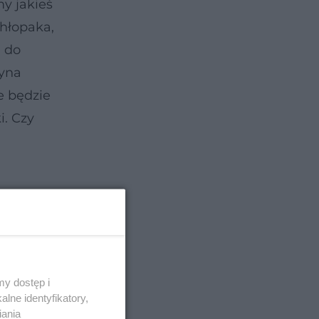
y jakieś
chłopaka,
 do
zyna
ze będzie
i. Czy
y dostęp i
lne identyfikatory,
iania