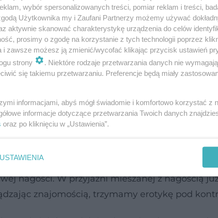
klam, wybór spersonalizowanych treści, pomiar reklam i treści, bad
 zgodą Użytkownika my i Zaufani Partnerzy możemy używać dokład
az aktywnie skanować charakterystykę urządzenia do celów identyfi
ść, prosimy o zgodę na korzystanie z tych technologii poprzez klikn
a i zawsze możesz ją zmienić/wycofać klikając przycisk ustawień pr
 to tylko przyjaźń
ogu strony
. Niektóre rodzaje przetwarzania danych nie wymagaj
iwić się takiemu przetwarzaniu. Preferencje będą miały zastosowanie
e głęboka, platoniczna zażyłość jak najbardziej 
rdziej sceptyczni. Dlaczego? Prawdopodobnie dlat
szymi informacjami, abyś mógł świadomie i komfortowo korzystać z
gółowe informacje dotyczące przetwarzania Twoich danych znajdzi
ni seksem, częściej o nim myślą i częściej przyna
s
oraz po kliknięciu w „Ustawienia”.
ymczasem statystycznie dla kobiet seks nie odgryw
ię w stosunkach z mężczyzną na czysto platonicznym
USTAWIENIA
zą w grę dwie płcie, występuje podtekst erotyczny
 swej nagości. W przyjaźni mieszanej z nagością już
ądzając znajomością, trzymamy erotykę pod kontr