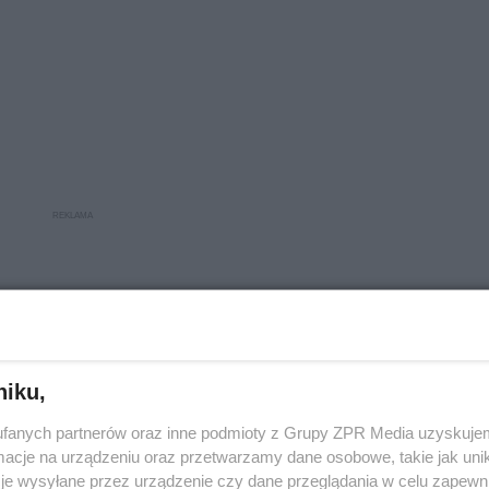
niku,
fanych partnerów oraz inne podmioty z Grupy ZPR Media uzyskujem
cje na urządzeniu oraz przetwarzamy dane osobowe, takie jak unika
je wysyłane przez urządzenie czy dane przeglądania w celu zapewn