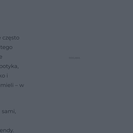
e często
 tego
e
spotyka,
o i
mieli – w
 sami,
endy.