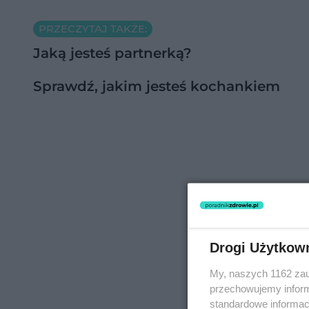
PRZECZYTAJ TAKŻE:
Jaką jesteś partnerką?
Sprawdź, jakim jesteś kochankiem
Drogi Użytkow
My, naszych 1162 zau
przechowujemy informa
standardowe informac