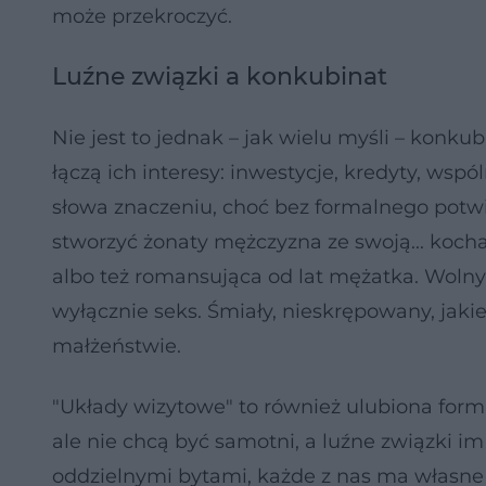
może przekroczyć.
Luźne związki a konkubinat
Nie jest to jednak – jak wielu myśli – konku
łączą ich interesy: inwestycje, kredyty, wsp
słowa znaczeniu, choć bez formalnego potw
stworzyć żonaty mężczyzna ze swoją... kochan
albo też romansująca od lat mężatka. Woln
wyłącznie seks. Śmiały, nieskrępowany, jaki
małżeństwie.
"Układy wizytowe" to również ulubiona forma
ale nie chcą być samotni, a luźne związki 
oddzielnymi bytami, każde z nas ma własne 