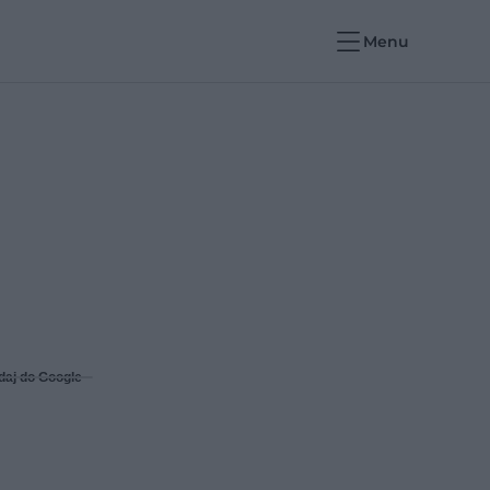
Menu
daj do Google