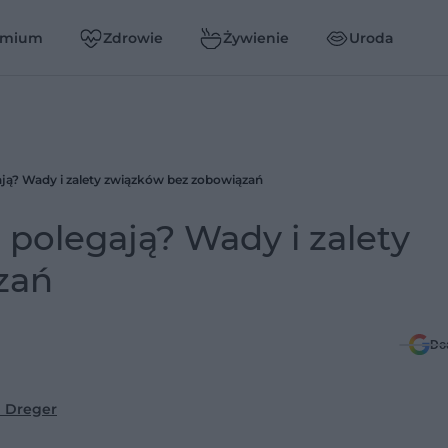
emium
Zdrowie
Żywienie
Uroda
ają? Wady i zalety związków bez zobowiązań
 polegają? Wady i zalety
zań
Do
 Dreger