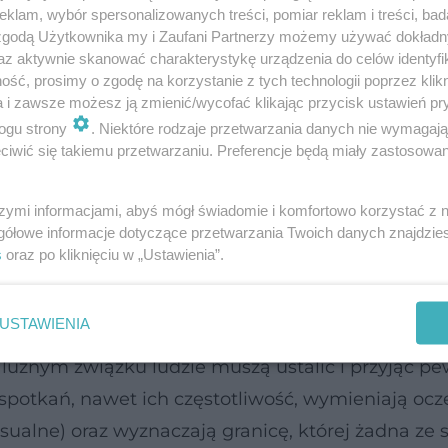
klam, wybór spersonalizowanych treści, pomiar reklam i treści, bad
 zgodą Użytkownika my i Zaufani Partnerzy możemy używać dokład
az aktywnie skanować charakterystykę urządzenia do celów identyfi
d (nie tylko) młodych Polaków. Zdaniem socjolog
ść, prosimy o zgodę na korzystanie z tych technologii poprzez klikn
ób można już uznać za znak naszych czasów. Prac
a i zawsze możesz ją zmienić/wycofać klikając przycisk ustawień pr
oraz mniej czasu dla siebie. W efekcie tworzymy
l
ogu strony
. Niektóre rodzaje przetwarzania danych nie wymagaj
iwić się takiemu przetwarzaniu. Preferencje będą miały zastosowanie
ści.
wiązań
szymi informacjami, abyś mógł świadomie i komfortowo korzystać z
gółowe informacje dotyczące przetwarzania Twoich danych znajdzi
s
oraz po kliknięciu w „Ustawienia”.
źny. Wolny od wszelkich zobowiązań, a więc i
Skoro tak, dlaczego nazywamy go związkiem? Prze
USTAWIENIA
zawsze zapomnieć o partnerskiej lojalności, uczci
w luźnym związku ludzie muszą ustalić i przyjąć p
spotkań, nawet ich częstotliwość, wymieniają oc
ualne) oraz wyznaczają granicę, której żadna ze s