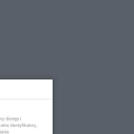
y dostęp i
lne identyfikatory,
iania