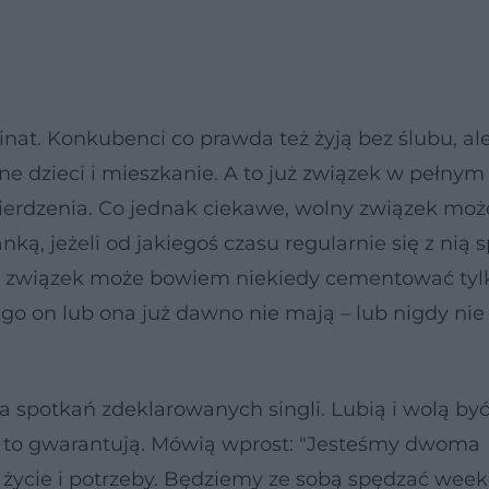
binat. Konkubenci co prawda też żyją bez ślubu, al
ólne dzieci i mieszkanie. A to już związek w pełnym
ierdzenia. Co jednak ciekawe, wolny związek moż
ką, jeżeli od jakiegoś czasu regularnie się z nią 
y związek może bowiem niekiedy cementować tylk
ego on lub ona już dawno nie mają – lub nigdy nie 
 spotkań zdeklarowanych singli. Lubią i wolą być
im to gwarantują. Mówią wprost: "Jesteśmy dwoma
życie i potrzeby. Będziemy ze sobą spędzać week