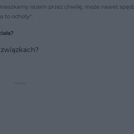
omieszkamy razem przez chwilę, może nawet spęd
a to ochoty".
ziała?
h związkach?