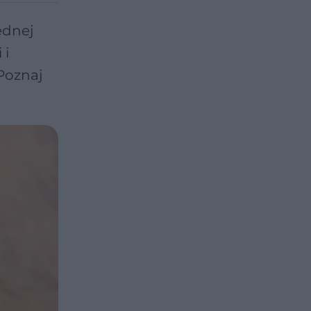
ednej
 i
 Poznaj