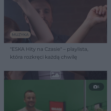
MUZYKA
"ESKA Hity na Czasie" – playlista,
która rozkręci każdą chwilę
5