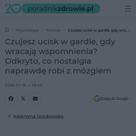
Psychologia
Emocje
Czujesz ucisk w gardle, gdy wracają
wspomnienia? Odkryto, co nostalgia naprawdę robi z mózgiem
Czujesz ucisk w gardle, gdy
wracają wspomnienia?
Odkryto, co nostalgia
naprawdę robi z mózgiem
2026-01-13
13:42
Dodaj do Google
Katarzyna Urzykowska