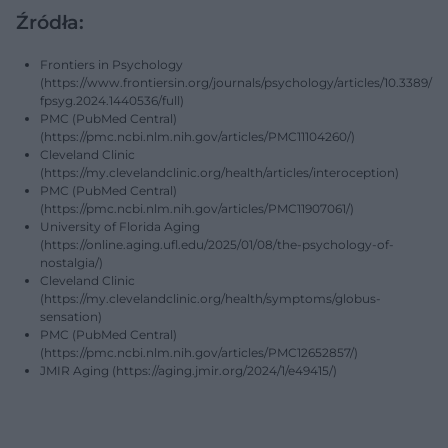
Źródła:
Frontiers in Psychology
(https://www.frontiersin.org/journals/psychology/articles/10.3389/
fpsyg.2024.1440536/full)
PMC (PubMed Central)
(https://pmc.ncbi.nlm.nih.gov/articles/PMC11104260/)
Cleveland Clinic
(https://my.clevelandclinic.org/health/articles/interoception)
PMC (PubMed Central)
(https://pmc.ncbi.nlm.nih.gov/articles/PMC11907061/)
University of Florida Aging
(https://online.aging.ufl.edu/2025/01/08/the-psychology-of-
nostalgia/)
Cleveland Clinic
(https://my.clevelandclinic.org/health/symptoms/globus-
sensation)
PMC (PubMed Central)
(https://pmc.ncbi.nlm.nih.gov/articles/PMC12652857/)
JMIR Aging (https://aging.jmir.org/2024/1/e49415/)