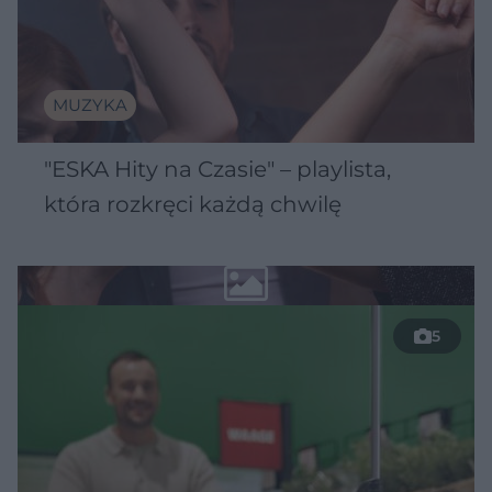
MUZYKA
"ESKA Hity na Czasie" – playlista,
która rozkręci każdą chwilę
5