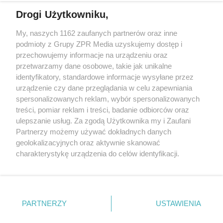
Drogi Użytkowniku,
Żaden utwór zamieszczony w serwisie nie może być powielany i
My, naszych 1162 zaufanych partnerów oraz inne
rozpowszechniany lub dalej rozpowszechniany w jakikolwiek sposób
podmioty z Grupy ZPR Media uzyskujemy dostęp i
(w tym także elektroniczny lub mechaniczny) na jakimkolwiek polu
eksploatacji w jakiejkolwiek formie, włącznie z umieszczaniem w
przechowujemy informacje na urządzeniu oraz
Internecie bez pisemnej zgody właściciela praw. Jakiekolwiek użycie
przetwarzamy dane osobowe, takie jak unikalne
lub wykorzystanie utworów w całości lub w części z naruszeniem
identyfikatory, standardowe informacje wysyłane przez
prawa, tzn. bez właściwej zgody, jest zabronione pod groźbą kary i
może być ścigane prawnie.
urządzenie czy dane przeglądania w celu zapewniania
spersonalizowanych reklam, wybór spersonalizowanych
treści, pomiar reklam i treści, badanie odbiorców oraz
ulepszanie usług. Za zgodą Użytkownika my i Zaufani
Partnerzy możemy używać dokładnych danych
geolokalizacyjnych oraz aktywnie skanować
charakterystykę urządzenia do celów identyfikacji.
O nas
Ponieważ cenimy Twoją prywatność, prosimy o zgodę na
korzystanie z tych technologii poprzez kliknięcie
Informacje prawne
„Akceptuję”. Zgoda jest dobrowolna i zawsze możesz ją
zmienić/wycofać klikając przycisk ustawień prywatności
Nasze serwisy
PARTNERZY
USTAWIENIA
znajdujący się w lewym dolnym rogu strony
. Niektóre
© 2026 Grupa ZPR Media
rodzaje przetwarzania danych nie wymagają zgody