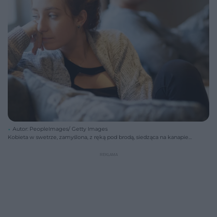
Autor: PeopleImages/ Getty Images
Kobieta w swetrze, zamyślona, z ręką pod brodą, siedząca na kanapie
tyłem do mężczyzny, symbolizuje nostalgię i wycofanie. Poradnik
Zdrowie wyjaśnia, jak nostalgia wpływa na psychikę i emocje.