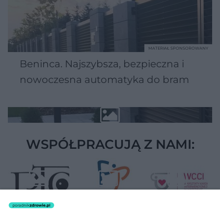
MATERIAŁ SPONSOROWANY
Beninca. Najszybsza, bezpieczna i
nowoczesna automatyka do bram
WSPÓŁPRACUJĄ Z NAMI: