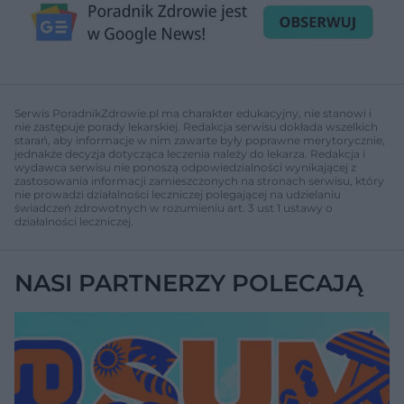
Serwis PoradnikZdrowie.pl ma charakter edukacyjny, nie stanowi i
nie zastępuje porady lekarskiej. Redakcja serwisu dokłada wszelkich
starań, aby informacje w nim zawarte były poprawne merytorycznie,
jednakże decyzja dotycząca leczenia należy do lekarza. Redakcja i
wydawca serwisu nie ponoszą odpowiedzialności wynikającej z
zastosowania informacji zamieszczonych na stronach serwisu, który
nie prowadzi działalności leczniczej polegającej na udzielaniu
świadczeń zdrowotnych w rozumieniu art. 3 ust 1 ustawy o
działalności leczniczej.
NASI PARTNERZY POLECAJĄ