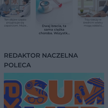
Ten objaw często
Trzy rzeczy w
przypisuje się
średnim wieku
zaparciom. Może
mogą oddalić
Dwaj bracia, ta
jednak wskazywać
demencję o prawie
sama ciężka
na chorobę jelita
13 lat. Naukowcy
choroba. Wszystko
wskazali kluczowe
zmieniają jedne
czynniki
urodziny
REDAKTOR NACZELNA
POLECA