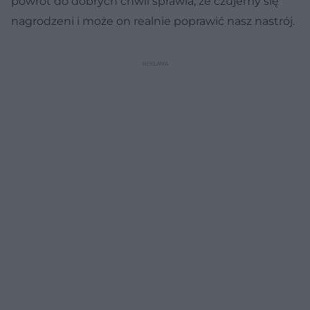
powrót do dobrych chwil sprawia, że czujemy się
nagrodzeni i może on realnie poprawić nasz nastrój.