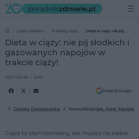
Ciąża i dziecko
Przebieg ciąży
Dieta w ciąży: nie pij
słodkich i gazowanych napojów w trakcie ciąży!
Dieta w ciąży: nie pij słodkich i
gazowanych napojów w
trakcie ciąży!
2007-05-29
9:46
Dodaj do Google
Dorota Ostaszewska
Konsultacja:
lek. med. Mariola 
Ciąża to stan normalny, ale musisz na siebie