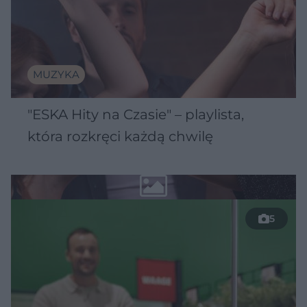
MUZYKA
"ESKA Hity na Czasie" – playlista,
która rozkręci każdą chwilę
5