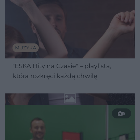
MUZYKA
"ESKA Hity na Czasie" – playlista,
która rozkręci każdą chwilę
5