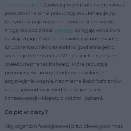
energetyzujące
. Zawierają więcej kofeiny niż kawa, a
ponadto inne silnie pobudzające substancje, np.
taurynę. Napoje nasycone dwutlenkiem węgla
mogą zaś podrażniać
żołądek
, sprzyjają wzdęciom i
nasilają zgagę. Często też zawierają konserwanty,
sztuczne barwniki oraz sorbitol (podrażnia jelito i
wywołuje bóle brzucha). W puszkach z napojami
znaleźć można też fosforany, które zaburzają
przemianę witaminy D, odpowiedzialnej za
przyswajanie wapnia. Nadmierne ilości fosforanów
mogą spowodować niedobór wapnia, a w
konsekwencji – kłopoty z kośćmi i zębami.
Co pić w ciąży?
Aby organizm funkcjonował prawidłowo, powinnaś