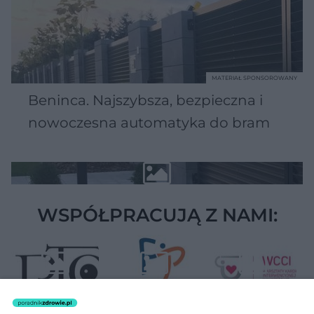
MATERIAŁ SPONSOROWANY
Beninca. Najszybsza, bezpieczna i
nowoczesna automatyka do bram
WSPÓŁPRACUJĄ Z NAMI: