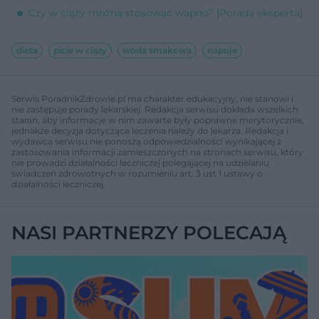
Czy w ciąży można stosować wapno? [Porada eksperta]
dieta
picie w ciąży
woda smakowa
napoje
Serwis PoradnikZdrowie.pl ma charakter edukacyjny, nie stanowi i
nie zastępuje porady lekarskiej. Redakcja serwisu dokłada wszelkich
starań, aby informacje w nim zawarte były poprawne merytorycznie,
jednakże decyzja dotycząca leczenia należy do lekarza. Redakcja i
wydawca serwisu nie ponoszą odpowiedzialności wynikającej z
zastosowania informacji zamieszczonych na stronach serwisu, który
nie prowadzi działalności leczniczej polegającej na udzielaniu
świadczeń zdrowotnych w rozumieniu art. 3 ust 1 ustawy o
działalności leczniczej.
NASI PARTNERZY POLECAJĄ