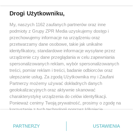
Drogi Użytkowniku,
Żaden utwór zamieszczony w serwisie nie może być powielany i
My, naszych 1162 zaufanych partnerów oraz inne
rozpowszechniany lub dalej rozpowszechniany w jakikolwiek sposób
(w tym także elektroniczny lub mechaniczny) na jakimkolwiek polu
podmioty z Grupy ZPR Media uzyskujemy dostęp i
eksploatacji w jakiejkolwiek formie, włącznie z umieszczaniem w
przechowujemy informacje na urządzeniu oraz
Internecie bez pisemnej zgody właściciela praw. Jakiekolwiek użycie
przetwarzamy dane osobowe, takie jak unikalne
lub wykorzystanie utworów w całości lub w części z naruszeniem
prawa, tzn. bez właściwej zgody, jest zabronione pod groźbą kary i
identyfikatory, standardowe informacje wysyłane przez
może być ścigane prawnie.
urządzenie czy dane przeglądania w celu zapewniania
spersonalizowanych reklam, wybór spersonalizowanych
treści, pomiar reklam i treści, badanie odbiorców oraz
ulepszanie usług. Za zgodą Użytkownika my i Zaufani
Partnerzy możemy używać dokładnych danych
geolokalizacyjnych oraz aktywnie skanować
charakterystykę urządzenia do celów identyfikacji.
O nas
Ponieważ cenimy Twoją prywatność, prosimy o zgodę na
korzystanie z tych technologii poprzez kliknięcie
Informacje prawne
„Akceptuję”. Zgoda jest dobrowolna i zawsze możesz ją
Nasze serwisy
zmienić/wycofać klikając przycisk ustawień prywatności
PARTNERZY
USTAWIENIA
znajdujący się w lewym dolnym rogu strony
. Niektóre