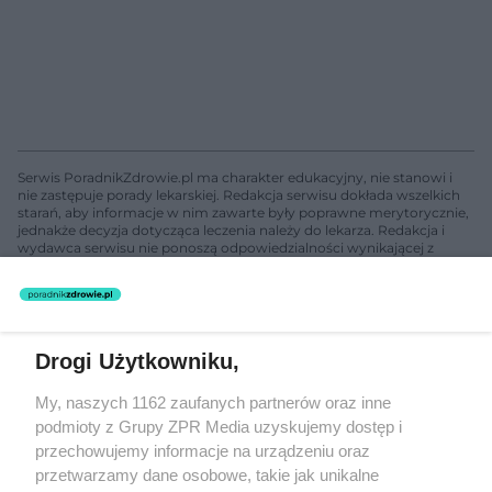
Serwis PoradnikZdrowie.pl ma charakter edukacyjny, nie stanowi i
nie zastępuje porady lekarskiej. Redakcja serwisu dokłada wszelkich
starań, aby informacje w nim zawarte były poprawne merytorycznie,
jednakże decyzja dotycząca leczenia należy do lekarza. Redakcja i
wydawca serwisu nie ponoszą odpowiedzialności wynikającej z
zastosowania informacji zamieszczonych na stronach serwisu, który
nie prowadzi działalności leczniczej polegającej na udzielaniu
świadczeń zdrowotnych w rozumieniu art. 3 ust 1 ustawy o
działalności leczniczej.
Drogi Użytkowniku,
Żaden utwór zamieszczony w serwisie nie może być powielany i
My, naszych 1162 zaufanych partnerów oraz inne
rozpowszechniany lub dalej rozpowszechniany w jakikolwiek sposób
(w tym także elektroniczny lub mechaniczny) na jakimkolwiek polu
podmioty z Grupy ZPR Media uzyskujemy dostęp i
eksploatacji w jakiejkolwiek formie, włącznie z umieszczaniem w
przechowujemy informacje na urządzeniu oraz
Internecie bez pisemnej zgody właściciela praw. Jakiekolwiek użycie
przetwarzamy dane osobowe, takie jak unikalne
lub wykorzystanie utworów w całości lub w części z naruszeniem