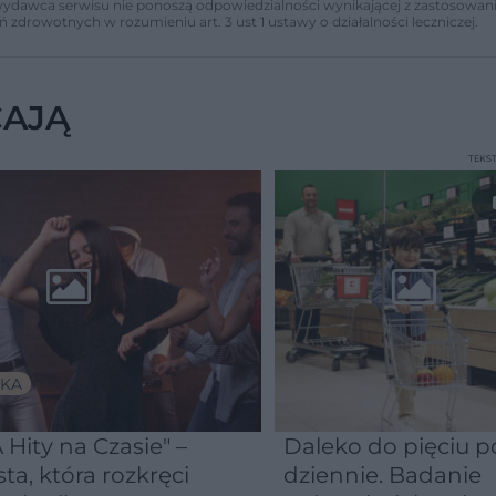
i wydawca serwisu nie ponoszą odpowiedzialności wynikającej z zastosowani
ń zdrowotnych w rozumieniu art. 3 ust 1 ustawy o działalności leczniczej.
CAJĄ
TEKS
KA
 Hity na Czasie" –
Daleko do pięciu po
sta, która rozkręci
dziennie. Badanie