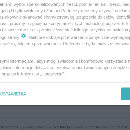
klam, wybór spersonalizowanych treści, pomiar reklam i treści, bad
 zgodą Użytkownika my i Zaufani Partnerzy możemy używać dokład
az aktywnie skanować charakterystykę urządzenia do celów identyfi
ść, prosimy o zgodę na korzystanie z tych technologii poprzez klikn
a i zawsze możesz ją zmienić/wycofać klikając przycisk ustawień pr
ogu strony
. Niektóre rodzaje przetwarzania danych nie wymagaj
iwić się takiemu przetwarzaniu. Preferencje będą miały zastosowanie
szymi informacjami, abyś mógł świadomie i komfortowo korzystać z
gółowe informacje dotyczące przetwarzania Twoich danych znajdzi
s
oraz po kliknięciu w „Ustawienia”.
USTAWIENIA
nie zastępuje porady lekarskiej. Redakcja serwisu dokłada wszelkich stara