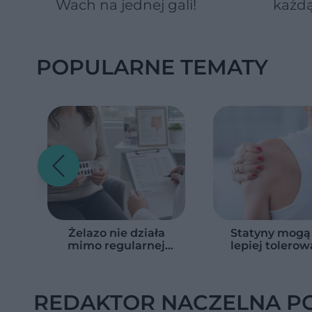
Wach na jednej gali!
każdą
POPULARNE TEMATY
Żelazo nie działa
Statyny mogą
mimo regularnej
lepiej tolerow
suplementacji?
Naukowcy odkryl
Przyczyna może
ograniczyć dzia
ukrywać się w
na mięśni
jelitach
REDAKTOR NACZELNA P