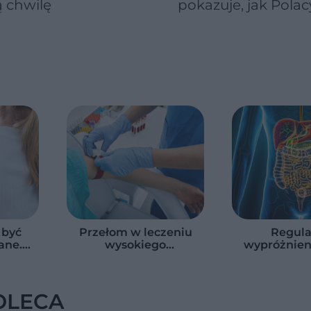
 chwilę
pokazuje, jak Polac
naprawdę jedzą
warzywa i owoce
 być
Przełom w leczeniu
Regula
ane.
wysokiego
wypróżnien
i, jak
cholesterolu. Nowa
zależeć 
łania
terapia zmniejszyła
witaminy. 
e
LDL o ponad połowę
zaskoc
nauko
OLECA