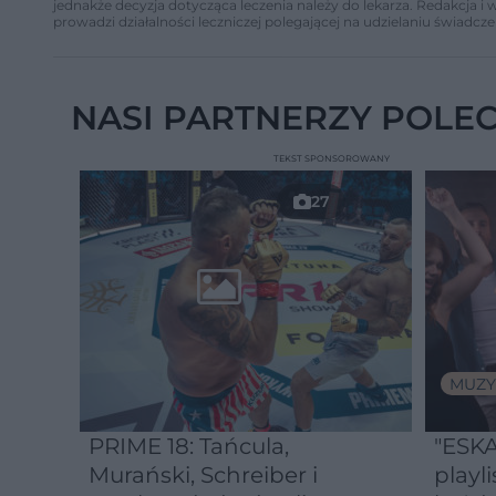
jednakże decyzja dotycząca leczenia należy do lekarza. Redakcja 
prowadzi działalności leczniczej polegającej na udzielaniu świadcze
NASI PARTNERZY POLE
TEKST SPONSOROWANY
27
MUZY
PRIME 18: Tańcula,
"ESKA
Murański, Schreiber i
playli