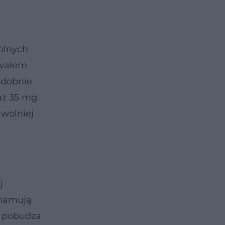
olnych
awałem
podobnie
raz 35 mg
 wolniej
j
 hamują
e pobudza