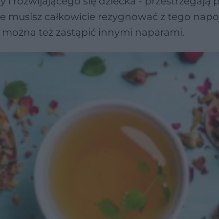
 i rozwijającego się dziecka - przestrzegają p
ie musisz całkowicie rezygnować z tego napoj
 można też zastąpić innymi naparami.