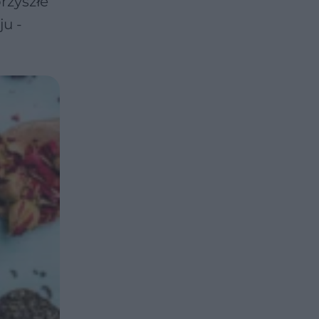
rzyszłe
u -