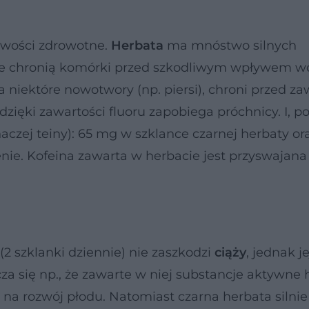
iwości zdrowotne.
Herbata
ma mnóstwo silnych
tóre chronią komórki przed szkodliwym wpływem w
 niektóre nowotwory (np. piersi), chroni przed z
dzięki zawartości fluoru zapobiega próchnicy. I, 
naczej teiny): 65 mg w szklance czarnej herbaty o
nie. Kofeina zawarta w herbacie jest przyswajana
(2 szklanki dziennie) nie zaszkodzi
ciąży
, jednak je
a się np., że zawarte w niej substancje aktywne
na rozwój płodu. Natomiast czarna herbata silni