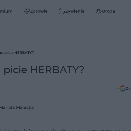
emium
Zdrowie
Żywienie
Uroda
 ma picie HERBATY?
a picie HERBATY?
Do
 Mariola Małecka