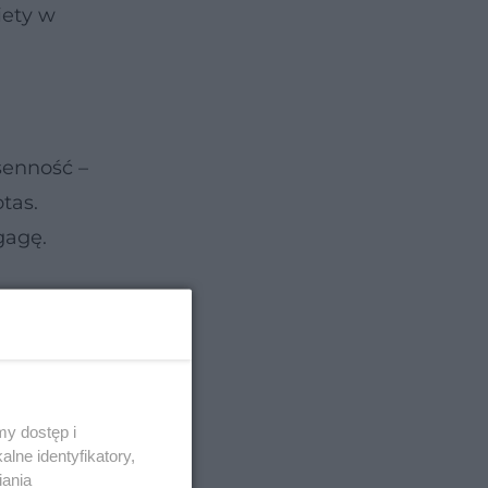
iety w
senność –
tas.
gagę.
y dostęp i
lne identyfikatory,
iania