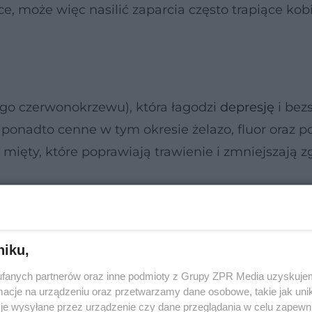
, może więc nasilić zaparcia często trapiące kob
ego czerwonokrzewu), która łagodzi
depresję
i bez
 ponadto cenne w tym okresie żelazo, fluor oraz po
mięty, które poprawiają trawienie i zmniejszają z
niku,
fanych partnerów oraz inne podmioty z Grupy ZPR Media uzyskujem
cje na urządzeniu oraz przetwarzamy dane osobowe, takie jak unika
je wysyłane przez urządzenie czy dane przeglądania w celu zapewn