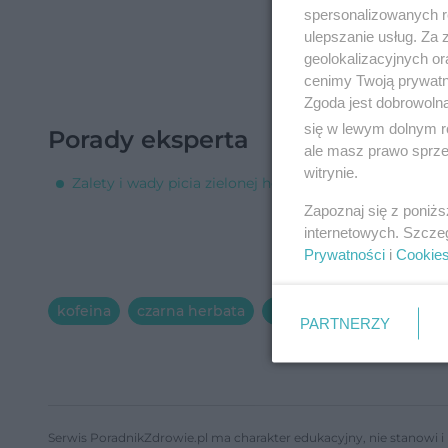
spersonalizowanych re
ulepszanie usług. Za
geolokalizacyjnych or
cenimy Twoją prywatno
Zgoda jest dobrowoln
się w lewym dolnym r
Porady eksperta
ale masz prawo sprzec
witrynie.
Zalety i wady picia zielonej herbaty [Porada eksperta]
Zapoznaj się z poniż
internetowych. Szcze
Prywatności
i
Cookie
kofeina
czarna herbata
herbata
PARTNERZY
Serwis PoradnikZdrowie.pl ma charakter edukacyjny, nie stanowi i 