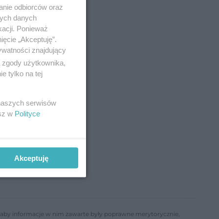
anie odbiorców oraz
nych danych
kacji. Ponieważ
ięcie „Akceptuję”.
ywatności znajdujący
ą zgody użytkownika,
 tylko na tej
 naszych serwisów
esz w
Polityce
Akceptuję
ń, aby informacje w nim zawarte były poprawne merytorycznie,