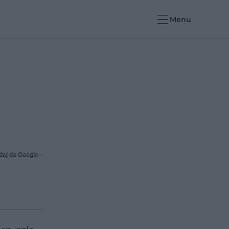
Menu
daj do Google