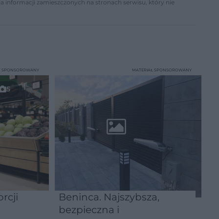
a informacji zamieszczonych na stronach serwisu, który nie
T SPONSOROWANY
MATERIAŁ SPONSOROWANY
5
rcji
Beninca. Najszybsza,
bezpieczna i