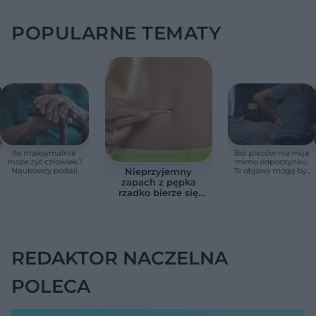
POPULARNE TEMATY
Ile maksymalnie
Ból pleców nie mija
może żyć człowiek?
mimo odpoczynku.
Naukowcy podali
Te objawy mogą być
Nieprzyjemny
zaskakującą liczbę
sygnałem raka
zapach z pępka
rzadko bierze się
znikąd. Jeden objaw
zmienia wszystko
REDAKTOR NACZELNA
POLECA