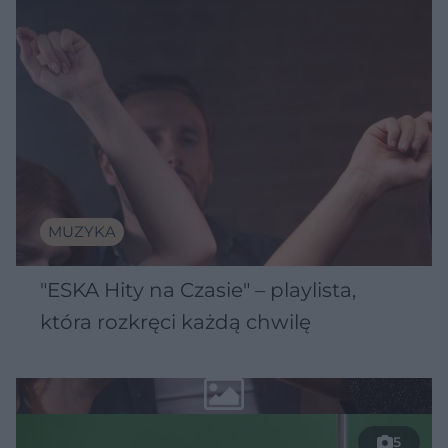
MUZYKA
"ESKA Hity na Czasie" – playlista,
która rozkręci każdą chwilę
5