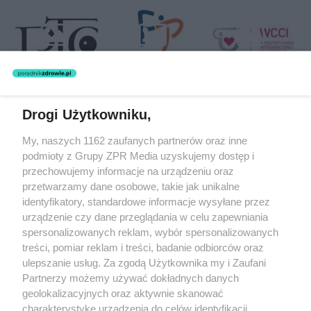
Drogi Użytkowniku,
Żaden utwór zamieszczony w serwisie nie może być powielany i
My, naszych 1162 zaufanych partnerów oraz inne
rozpowszechniany lub dalej rozpowszechniany w jakikolwiek sposób
podmioty z Grupy ZPR Media uzyskujemy dostęp i
(w tym także elektroniczny lub mechaniczny) na jakimkolwiek polu
eksploatacji w jakiejkolwiek formie, włącznie z umieszczaniem w
przechowujemy informacje na urządzeniu oraz
Internecie bez pisemnej zgody właściciela praw. Jakiekolwiek użycie
przetwarzamy dane osobowe, takie jak unikalne
lub wykorzystanie utworów w całości lub w części z naruszeniem
identyfikatory, standardowe informacje wysyłane przez
prawa, tzn. bez właściwej zgody, jest zabronione pod groźbą kary i
może być ścigane prawnie.
urządzenie czy dane przeglądania w celu zapewniania
spersonalizowanych reklam, wybór spersonalizowanych
treści, pomiar reklam i treści, badanie odbiorców oraz
ulepszanie usług. Za zgodą Użytkownika my i Zaufani
Partnerzy możemy używać dokładnych danych
geolokalizacyjnych oraz aktywnie skanować
charakterystykę urządzenia do celów identyfikacji.