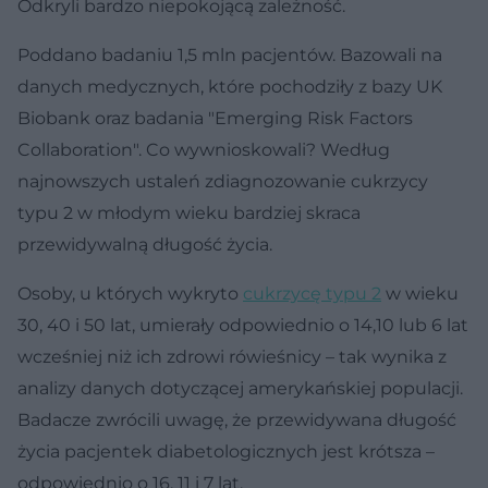
Odkryli bardzo niepokojącą zależność.
Poddano badaniu 1,5 mln pacjentów. Bazowali na
danych medycznych, które pochodziły z bazy UK
Biobank oraz badania "Emerging Risk Factors
Collaboration". Co wywnioskowali? Według
najnowszych ustaleń zdiagnozowanie cukrzycy
typu 2 w młodym wieku bardziej skraca
przewidywalną długość życia.
Osoby, u których wykryto
cukrzycę typu 2
w wieku
30, 40 i 50 lat, umierały odpowiednio o 14,10 lub 6 lat
wcześniej niż ich zdrowi rówieśnicy – tak wynika z
analizy danych dotyczącej amerykańskiej populacji.
Badacze zwrócili uwagę, że przewidywana długość
życia pacjentek diabetologicznych jest krótsza –
odpowiednio o 16, 11 i 7 lat.