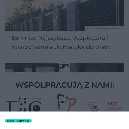
MATERIAŁ SPONSOROWANY
Beninca. Najszybsza, bezpieczna i
nowoczesna automatyka do bram
WSPÓŁPRACUJĄ Z NAMI: