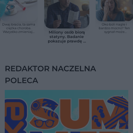
Dwaj bracia, ta sama
Oko boli nagle i
ciężka choroba.
bardzo mocno? Ten
Wszystko zmieniają
sygnał może
Miliony osób biorą
jedne urodziny
oznaczać utratę
statyny. Badanie
wzroku w kilka
pokazuje prawdę o
godzin
skutkach
ubocznych
REDAKTOR NACZELNA
POLECA