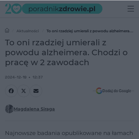
Aktualności
To oni rzadziej umierali z powodu alzheimera.
Chodzi o pracę w 2 zawodach
To oni rzadziej umierali z
powodu alzheimera. Chodzi o
pracę w 2 zawodach
2024-12-19
12:37
Dodaj do Google
Magdalena Siraga
Najnowsze badania opublikowane na łamach