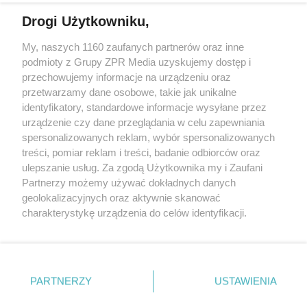
Drogi Użytkowniku,
Żaden utwór zamieszczony w serwisie nie może być powielany i
My, naszych 1160 zaufanych partnerów oraz inne
rozpowszechniany lub dalej rozpowszechniany w jakikolwiek sposób
podmioty z Grupy ZPR Media uzyskujemy dostęp i
(w tym także elektroniczny lub mechaniczny) na jakimkolwiek polu
eksploatacji w jakiejkolwiek formie, włącznie z umieszczaniem w
przechowujemy informacje na urządzeniu oraz
Internecie bez pisemnej zgody właściciela praw. Jakiekolwiek użycie
przetwarzamy dane osobowe, takie jak unikalne
lub wykorzystanie utworów w całości lub w części z naruszeniem
identyfikatory, standardowe informacje wysyłane przez
prawa, tzn. bez właściwej zgody, jest zabronione pod groźbą kary i
może być ścigane prawnie.
urządzenie czy dane przeglądania w celu zapewniania
spersonalizowanych reklam, wybór spersonalizowanych
treści, pomiar reklam i treści, badanie odbiorców oraz
ulepszanie usług. Za zgodą Użytkownika my i Zaufani
Partnerzy możemy używać dokładnych danych
geolokalizacyjnych oraz aktywnie skanować
charakterystykę urządzenia do celów identyfikacji.
O nas
Ponieważ cenimy Twoją prywatność, prosimy o zgodę na
korzystanie z tych technologii poprzez kliknięcie
Informacje prawne
„Akceptuję”. Zgoda jest dobrowolna i zawsze możesz ją
zmienić/wycofać klikając przycisk ustawień prywatności
Nasze serwisy
PARTNERZY
USTAWIENIA
znajdujący się w lewym dolnym rogu strony
. Niektóre
© 2026 Grupa ZPR Media
rodzaje przetwarzania danych nie wymagają zgody