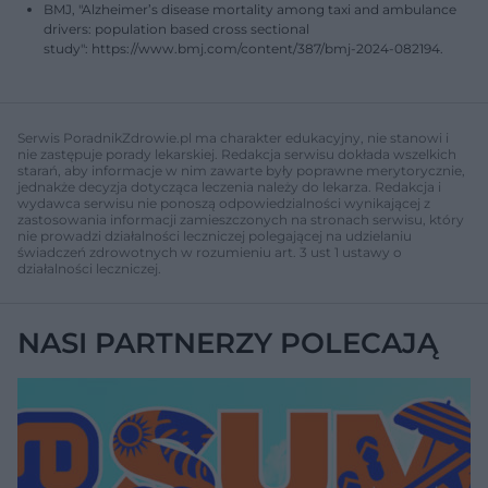
BMJ, "Alzheimer’s disease mortality among taxi and ambulance
drivers: population based cross sectional
study": https://www.bmj.com/content/387/bmj-2024-082194.
Serwis PoradnikZdrowie.pl ma charakter edukacyjny, nie stanowi i
nie zastępuje porady lekarskiej. Redakcja serwisu dokłada wszelkich
starań, aby informacje w nim zawarte były poprawne merytorycznie,
jednakże decyzja dotycząca leczenia należy do lekarza. Redakcja i
wydawca serwisu nie ponoszą odpowiedzialności wynikającej z
zastosowania informacji zamieszczonych na stronach serwisu, który
nie prowadzi działalności leczniczej polegającej na udzielaniu
świadczeń zdrowotnych w rozumieniu art. 3 ust 1 ustawy o
działalności leczniczej.
NASI PARTNERZY POLECAJĄ