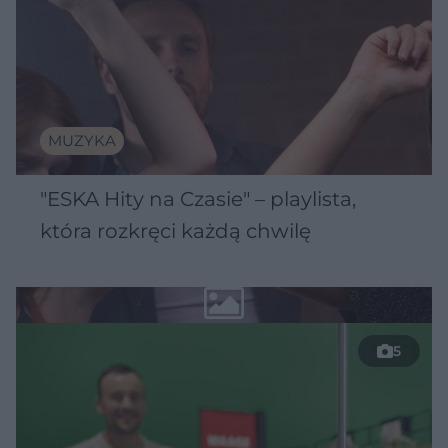
MUZYKA
"ESKA Hity na Czasie" – playlista,
która rozkręci każdą chwilę
5