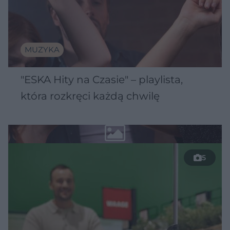
MUZYKA
"ESKA Hity na Czasie" – playlista,
która rozkręci każdą chwilę
5