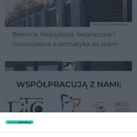
MATERIAŁ SPONSOROWANY
Beninca. Najszybsza, bezpieczna i
nowoczesna automatyka do bram
WSPÓŁPRACUJĄ Z NAMI: