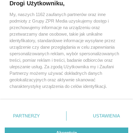
Drogi Użytkowniku,
Żaden utwór zamieszczony w serwisie nie może być powielany i
My, naszych 1162 zaufanych partnerów oraz inne
rozpowszechniany lub dalej rozpowszechniany w jakikolwiek sposób
podmioty z Grupy ZPR Media uzyskujemy dostęp i
(w tym także elektroniczny lub mechaniczny) na jakimkolwiek polu
eksploatacji w jakiejkolwiek formie, włącznie z umieszczaniem w
przechowujemy informacje na urządzeniu oraz
Internecie bez pisemnej zgody właściciela praw. Jakiekolwiek użycie
przetwarzamy dane osobowe, takie jak unikalne
lub wykorzystanie utworów w całości lub w części z naruszeniem
identyfikatory, standardowe informacje wysyłane przez
prawa, tzn. bez właściwej zgody, jest zabronione pod groźbą kary i
może być ścigane prawnie.
urządzenie czy dane przeglądania w celu zapewniania
spersonalizowanych reklam, wybór spersonalizowanych
treści, pomiar reklam i treści, badanie odbiorców oraz
ulepszanie usług. Za zgodą Użytkownika my i Zaufani
Partnerzy możemy używać dokładnych danych
geolokalizacyjnych oraz aktywnie skanować
charakterystykę urządzenia do celów identyfikacji.
O nas
Ponieważ cenimy Twoją prywatność, prosimy o zgodę na
korzystanie z tych technologii poprzez kliknięcie
Informacje prawne
„Akceptuję”. Zgoda jest dobrowolna i zawsze możesz ją
zmienić/wycofać klikając przycisk ustawień prywatności
Nasze serwisy
PARTNERZY
USTAWIENIA
znajdujący się w lewym dolnym rogu strony
. Niektóre
© 2026 Grupa ZPR Media
rodzaje przetwarzania danych nie wymagają zgody
Akceptuję
użytkownika, ale masz prawo sprzeciwić się takiemu