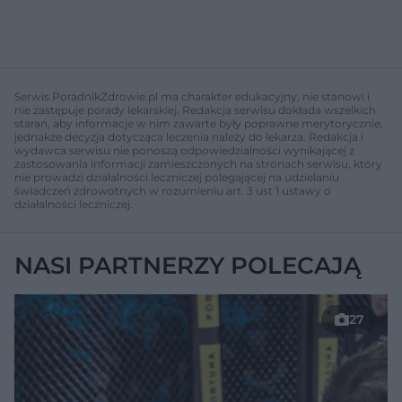
Serwis PoradnikZdrowie.pl ma charakter edukacyjny, nie stanowi i
nie zastępuje porady lekarskiej. Redakcja serwisu dokłada wszelkich
starań, aby informacje w nim zawarte były poprawne merytorycznie,
jednakże decyzja dotycząca leczenia należy do lekarza. Redakcja i
wydawca serwisu nie ponoszą odpowiedzialności wynikającej z
zastosowania informacji zamieszczonych na stronach serwisu, który
nie prowadzi działalności leczniczej polegającej na udzielaniu
świadczeń zdrowotnych w rozumieniu art. 3 ust 1 ustawy o
działalności leczniczej.
NASI PARTNERZY POLECAJĄ
27