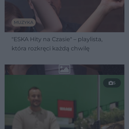
MUZYKA
"ESKA Hity na Czasie" – playlista,
która rozkręci każdą chwilę
5