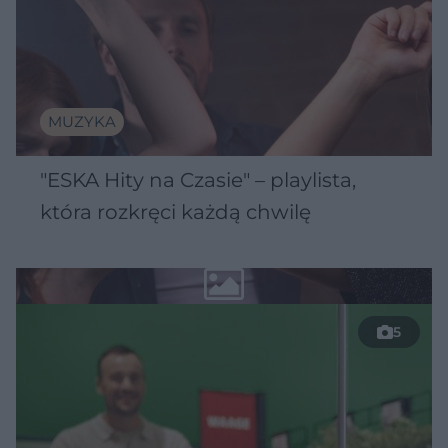
MUZYKA
"ESKA Hity na Czasie" – playlista,
która rozkręci każdą chwilę
5