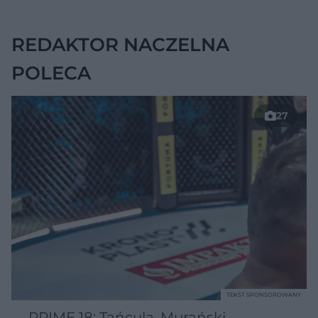
chorobę, która długo
nie daje objawów
REDAKTOR NACZELNA
POLECA
27
TEKST SPONSOROWANY
PRIME 18: Tańcula, Murański,