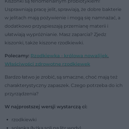
Kiszonki są fenomenalnym probiotykiem!
Usprawniają pracę jelit, sprawiają, że dobre bakterie
w jelitach mają pożywienie i mogą się namnażać, a
dodatkowo przyspieszają przemianę materii i
ułatwiają wypróżnianie. Masz zaparcia? Zjedz
kiszonki, także kiszone rzodkiewki.
Polecamy:
Rzodkiewka - królowa nowalijek.
Właściwości zdrowotne rzodkiewek
Bardzo łatwo je zrobić, są smaczne, choć mają też
charakterystyczny zapaszek. Czego potrzeba do ich
przyrządzenia?
W najprostszej wersji wystarczą ci:
rzodkiewki
solanka (łyżka soli na litr wody)