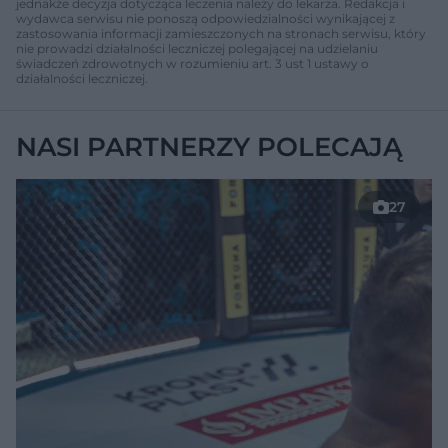
jednakże decyzja dotycząca leczenia należy do lekarza. Redakcja i
wydawca serwisu nie ponoszą odpowiedzialności wynikającej z
zastosowania informacji zamieszczonych na stronach serwisu, który
nie prowadzi działalności leczniczej polegającej na udzielaniu
świadczeń zdrowotnych w rozumieniu art. 3 ust 1 ustawy o
działalności leczniczej.
NASI PARTNERZY POLECAJĄ
27