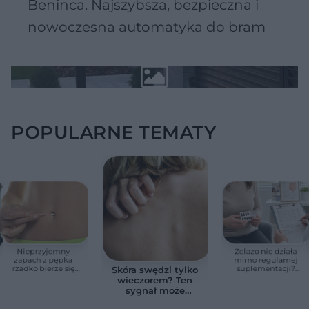
Beninca. Najszybsza, bezpieczna i
nowoczesna automatyka do bram
POPULARNE TEMATY
Nieprzyjemny
Żelazo nie działa
zapach z pępka
mimo regularnej
rzadko bierze się
suplementacji?
Skóra swędzi tylko
znikąd. Jeden objaw
Przyczyna może
wieczorem? Ten
zmienia wszystko
ukrywać się w
sygnał może
jelitach
wskazywać na