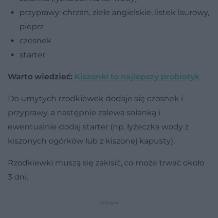
przyprawy: chrzan, ziele angielskie, listek laurowy,
pieprz
czosnek
starter
Warto wiedzieć:
Kiszonki to najlepszy probiotyk
Do umytych rzodkiewek dodaje się czosnek i
przyprawy, a następnie zalewa solanką i
ewentualnie dodaj starter (np. łyżeczka wody z
kiszonych ogórków lub z kiszonej kapusty).
Rzodkiewki muszą się zakisić, co może trwać około
3 dni.