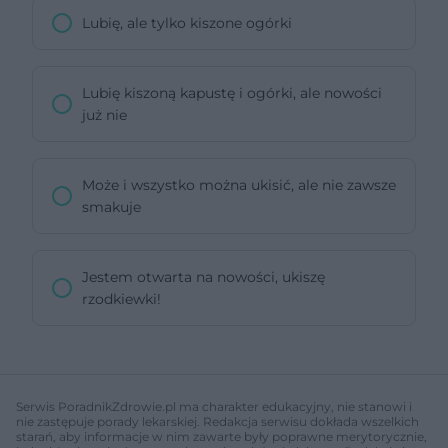
Lubię, ale tylko kiszone ogórki
Lubię kiszoną kapustę i ogórki, ale nowości
już nie
Może i wszystko można ukisić, ale nie zawsze
smakuje
Jestem otwarta na nowości, ukiszę
rzodkiewki!
Serwis PoradnikZdrowie.pl ma charakter edukacyjny, nie stanowi i
nie zastępuje porady lekarskiej. Redakcja serwisu dokłada wszelkich
starań, aby informacje w nim zawarte były poprawne merytorycznie,