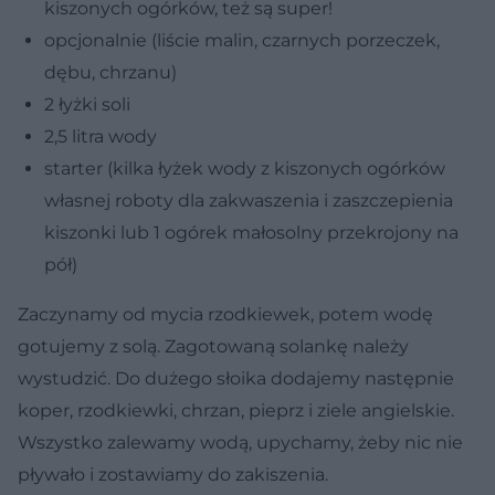
kiszonych ogórków, też są super!
opcjonalnie (liście malin, czarnych porzeczek,
dębu, chrzanu)
2 łyżki soli
2,5 litra wody
starter (kilka łyżek wody z kiszonych ogórków
własnej roboty dla zakwaszenia i zaszczepienia
kiszonki lub 1 ogórek małosolny przekrojony na
pół)
Zaczynamy od mycia rzodkiewek, potem wodę
gotujemy z solą. Zagotowaną solankę należy
wystudzić. Do dużego słoika dodajemy następnie
koper, rzodkiewki, chrzan, pieprz i ziele angielskie.
Wszystko zalewamy wodą, upychamy, żeby nic nie
pływało i zostawiamy do zakiszenia.