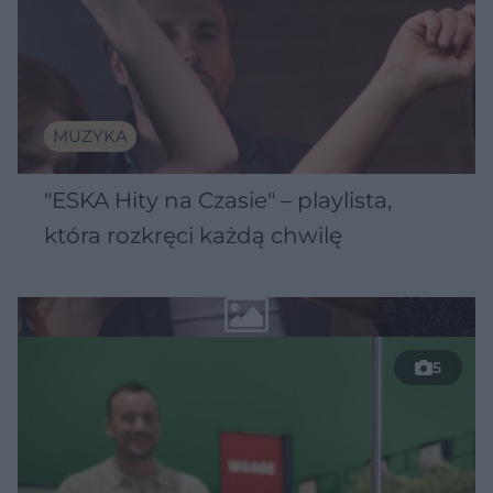
MUZYKA
"ESKA Hity na Czasie" – playlista,
która rozkręci każdą chwilę
5