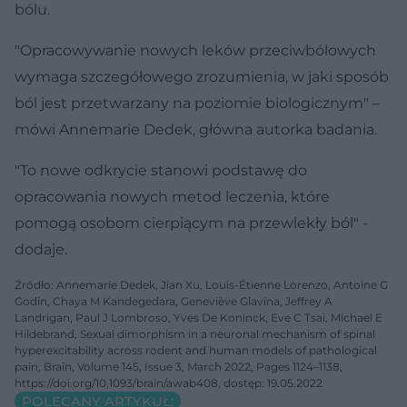
bólu.
"Opracowywanie nowych leków przeciwbólowych
wymaga szczegółowego zrozumienia, w jaki sposób
ból jest przetwarzany na poziomie biologicznym" –
mówi Annemarie Dedek, główna autorka badania.
"To nowe odkrycie stanowi podstawę do
opracowania nowych metod leczenia, które
pomogą osobom cierpiącym na przewlekły ból" -
dodaje.
Źródło: Annemarie Dedek, Jian Xu, Louis-Étienne Lorenzo, Antoine G
Godin, Chaya M Kandegedara, Geneviève Glavina, Jeffrey A
Landrigan, Paul J Lombroso, Yves De Koninck, Eve C Tsai, Michael E
Hildebrand, Sexual dimorphism in a neuronal mechanism of spinal
hyperexcitability across rodent and human models of pathological
pain, Brain, Volume 145, Issue 3, March 2022, Pages 1124–1138,
https://doi.org/10.1093/brain/awab408, dostęp: 19.05.2022
POLECANY ARTYKUŁ: