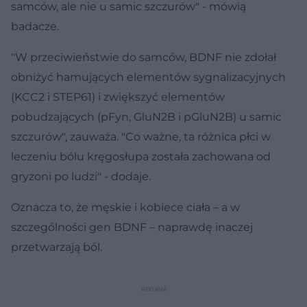
samców, ale nie u samic szczurów" - mówią
badacze.
"W przeciwieństwie do samców, BDNF nie zdołał
obniżyć hamujących elementów sygnalizacyjnych
(KCC2 i STEP61) i zwiększyć elementów
pobudzających (pFyn, GluN2B i pGluN2B) u samic
szczurów", zauważa. "Co ważne, ta różnica płci w
leczeniu bólu kręgosłupa została zachowana od
gryzoni po ludzi" - dodaje.
Oznacza to, że męskie i kobiece ciała – a w
szczególności gen BDNF – naprawdę inaczej
przetwarzają ból.