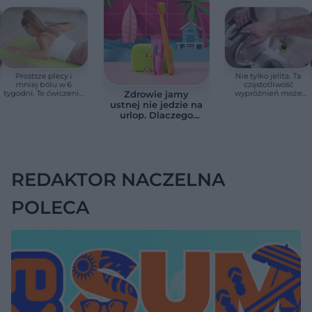
Prostsze plecy i
Nie tylko jelita. Ta
mniej bólu w 6
częstotliwość
tygodni. Te ćwiczenia
wypróżnień może
Zdrowie jamy
pomagają
mieć znaczenie dla
ustnej nie jedzie na
zmniejszyć wdowi
całego organizmu
urlop. Dlaczego
garb
podczas wakacji nie
warto zapominać o
przestrzeniach
międzyzębowych?
REDAKTOR NACZELNA
POLECA