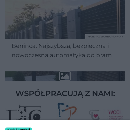
MATERIAŁ SPONSOROWANY
Beninca. Najszybsza, bezpieczna i
nowoczesna automatyka do bram
WSPÓŁPRACUJĄ Z NAMI: