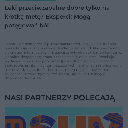
Leki przeciwzapalne dobre tylko na
krótką metę? Eksperci: Mogą
potęgować ból
Serwis PoradnikZdrowie.pl ma charakter edukacyjny, nie stanowi i
nie zastępuje porady lekarskiej. Redakcja serwisu dokłada wszelkich
starań, aby informacje w nim zawarte były poprawne merytorycznie,
jednakże decyzja dotycząca leczenia należy do lekarza. Redakcja i
wydawca serwisu nie ponoszą odpowiedzialności wynikającej z
zastosowania informacji zamieszczonych na stronach serwisu, który
nie prowadzi działalności leczniczej polegającej na udzielaniu
świadczeń zdrowotnych w rozumieniu art. 3 ust 1 ustawy o
działalności leczniczej.
NASI PARTNERZY POLECAJĄ