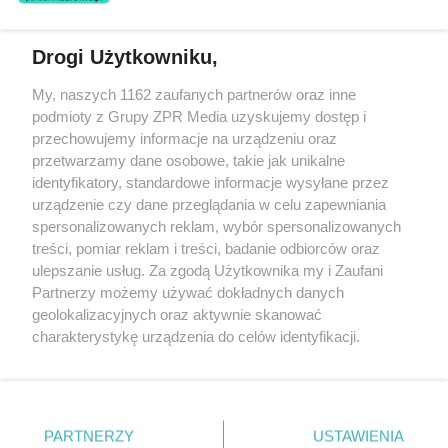
Drogi Użytkowniku,
Żaden utwór zamieszczony w serwisie nie może być powielany i
My, naszych 1162 zaufanych partnerów oraz inne
rozpowszechniany lub dalej rozpowszechniany w jakikolwiek sposób
podmioty z Grupy ZPR Media uzyskujemy dostęp i
(w tym także elektroniczny lub mechaniczny) na jakimkolwiek polu
eksploatacji w jakiejkolwiek formie, włącznie z umieszczaniem w
przechowujemy informacje na urządzeniu oraz
Internecie bez pisemnej zgody właściciela praw. Jakiekolwiek użycie
przetwarzamy dane osobowe, takie jak unikalne
lub wykorzystanie utworów w całości lub w części z naruszeniem
identyfikatory, standardowe informacje wysyłane przez
prawa, tzn. bez właściwej zgody, jest zabronione pod groźbą kary i
może być ścigane prawnie.
urządzenie czy dane przeglądania w celu zapewniania
spersonalizowanych reklam, wybór spersonalizowanych
treści, pomiar reklam i treści, badanie odbiorców oraz
ulepszanie usług. Za zgodą Użytkownika my i Zaufani
Partnerzy możemy używać dokładnych danych
geolokalizacyjnych oraz aktywnie skanować
charakterystykę urządzenia do celów identyfikacji.
O nas
Ponieważ cenimy Twoją prywatność, prosimy o zgodę na
korzystanie z tych technologii poprzez kliknięcie
Informacje prawne
„Akceptuję”. Zgoda jest dobrowolna i zawsze możesz ją
zmienić/wycofać klikając przycisk ustawień prywatności
Nasze serwisy
PARTNERZY
USTAWIENIA