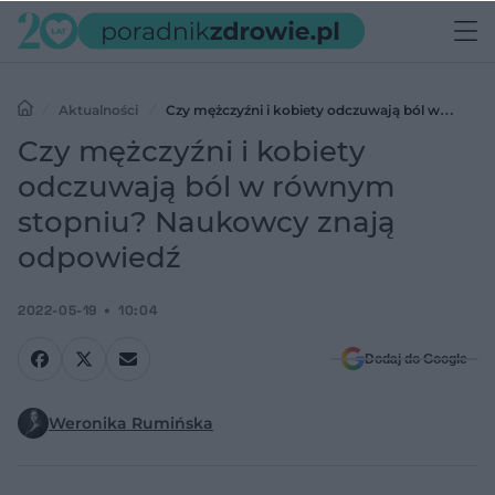
Aktualności
Czy mężczyźni i kobiety odczuwają ból w
równym stopniu? Naukowcy znają odpowiedź
Czy mężczyźni i kobiety
odczuwają ból w równym
stopniu? Naukowcy znają
odpowiedź
2022-05-19
10:04
Dodaj do Google
Weronika Rumińska