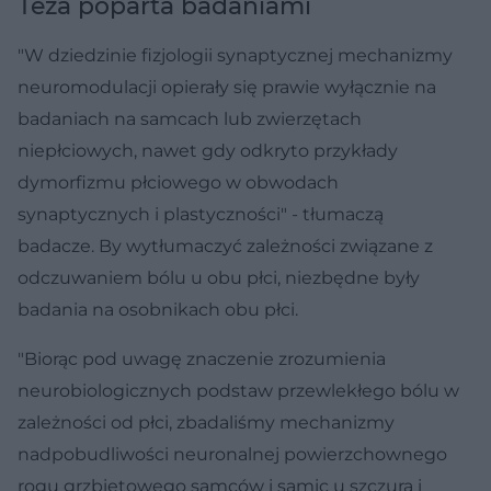
Teza poparta badaniami
"W dziedzinie fizjologii synaptycznej mechanizmy
neuromodulacji opierały się prawie wyłącznie na
badaniach na samcach lub zwierzętach
niepłciowych, nawet gdy odkryto przykłady
dymorfizmu płciowego w obwodach
synaptycznych i plastyczności" - tłumaczą
badacze. By wytłumaczyć zależności związane z
odczuwaniem bólu u obu płci, niezbędne były
badania na osobnikach obu płci.
"Biorąc pod uwagę znaczenie zrozumienia
neurobiologicznych podstaw przewlekłego bólu w
zależności od płci, zbadaliśmy mechanizmy
nadpobudliwości neuronalnej powierzchownego
rogu grzbietowego samców i samic u szczura i