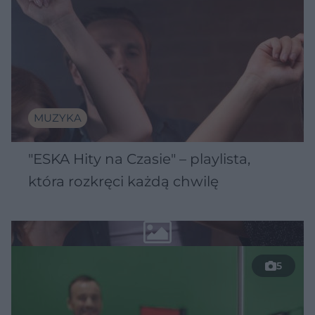
MUZYKA
"ESKA Hity na Czasie" – playlista,
która rozkręci każdą chwilę
5