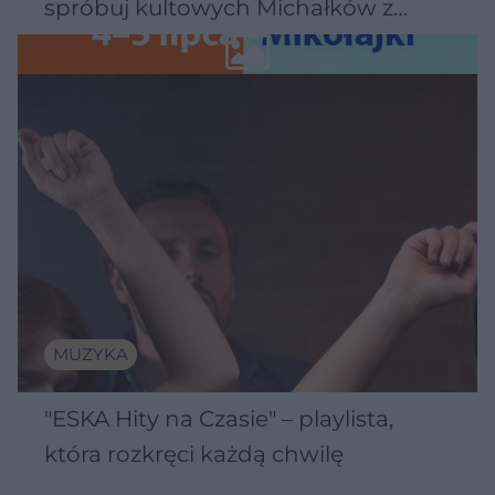
spróbuj kultowych Michałków z
Wawelu
MUZYKA
"ESKA Hity na Czasie" – playlista,
która rozkręci każdą chwilę