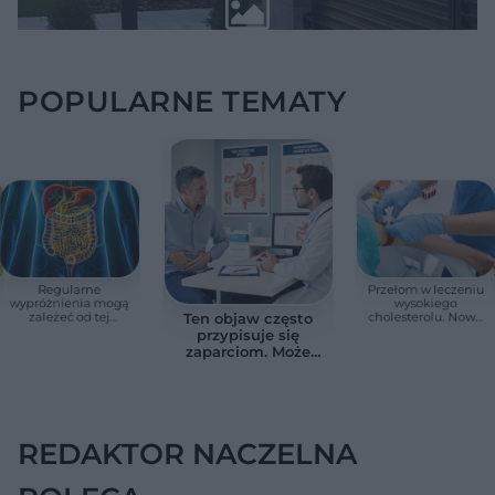
POPULARNE TEMATY
Regularne
Przełom w leczeniu
wypróżnienia mogą
wysokiego
zależeć od tej
cholesterolu. Nowa
Ten objaw często
witaminy. Odkrycie
terapia zmniejszyła
przypisuje się
zaskoczyło
LDL o ponad połowę
zaparciom. Może
naukowców
jednak wskazywać
na chorobę jelita
REDAKTOR NACZELNA