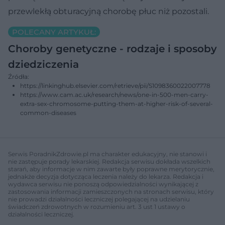
przewlekłą obturacyjną chorobę płuc niż pozostali.
POLECANY ARTYKUŁ:
Choroby genetyczne - rodzaje i sposoby
dziedziczenia
Źródła:
https://linkinghub.elsevier.com/retrieve/pii/S1098360022007778
https://www.cam.ac.uk/research/news/one-in-500-men-carry-
extra-sex-chromosome-putting-them-at-higher-risk-of-several-
common-diseases
Serwis PoradnikZdrowie.pl ma charakter edukacyjny, nie stanowi i
nie zastępuje porady lekarskiej. Redakcja serwisu dokłada wszelkich
starań, aby informacje w nim zawarte były poprawne merytorycznie,
jednakże decyzja dotycząca leczenia należy do lekarza. Redakcja i
wydawca serwisu nie ponoszą odpowiedzialności wynikającej z
zastosowania informacji zamieszczonych na stronach serwisu, który
nie prowadzi działalności leczniczej polegającej na udzielaniu
świadczeń zdrowotnych w rozumieniu art. 3 ust 1 ustawy o
działalności leczniczej.