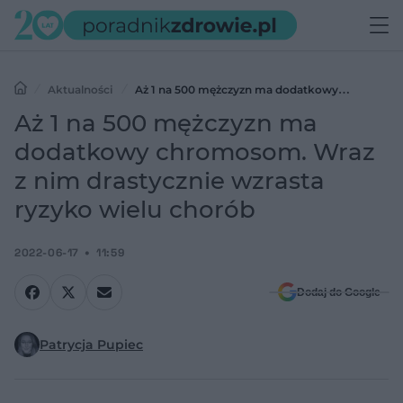
Aktualności
Aż 1 na 500 mężczyzn ma dodatkowy
chromosom. Wraz z nim drastycznie wzrasta ryzyko wielu chorób
Aż 1 na 500 mężczyzn ma
dodatkowy chromosom. Wraz
z nim drastycznie wzrasta
ryzyko wielu chorób
2022-06-17
11:59
Dodaj do Google
Patrycja Pupiec