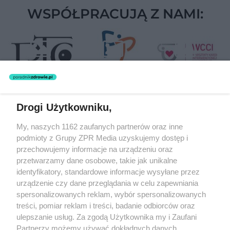
WSPÓŁPRACUJĄ Z NAMI:
Drogi Użytkowniku,
Żaden utwór zamieszczony w serwisie nie może być powielany i
My, naszych 1162 zaufanych partnerów oraz inne
rozpowszechniany lub dalej rozpowszechniany w jakikolwiek sposób
podmioty z Grupy ZPR Media uzyskujemy dostęp i
(w tym także elektroniczny lub mechaniczny) na jakimkolwiek polu
eksploatacji w jakiejkolwiek formie, włącznie z umieszczaniem w
przechowujemy informacje na urządzeniu oraz
Internecie bez pisemnej zgody właściciela praw. Jakiekolwiek użycie
przetwarzamy dane osobowe, takie jak unikalne
lub wykorzystanie utworów w całości lub w części z naruszeniem
identyfikatory, standardowe informacje wysyłane przez
prawa, tzn. bez właściwej zgody, jest zabronione pod groźbą kary i
może być ścigane prawnie.
urządzenie czy dane przeglądania w celu zapewniania
spersonalizowanych reklam, wybór spersonalizowanych
treści, pomiar reklam i treści, badanie odbiorców oraz
ulepszanie usług. Za zgodą Użytkownika my i Zaufani
Partnerzy możemy używać dokładnych danych