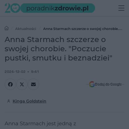
Aktualności
Anna Starmach szczerze o swojej chorobie.
"Poczucie pustki, smutku i beznadziei"
Anna Starmach szczerze o
swojej chorobie. "Poczucie
pustki, smutku i beznadziei"
2024-12-02
9:41
Dodaj do Google
Kinga Goldstein
Anna Starmach jest jedną z