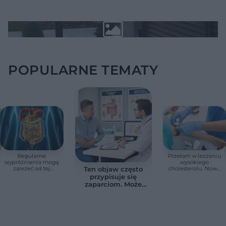
POPULARNE TEMATY
Regularne
Przełom w leczeniu
wypróżnienia mogą
wysokiego
zależeć od tej
cholesterolu. Nowa
Ten objaw często
witaminy. Odkrycie
terapia zmniejszyła
przypisuje się
zaskoczyło
LDL o ponad połowę
zaparciom. Może
naukowców
jednak wskazywać
na chorobę jelita