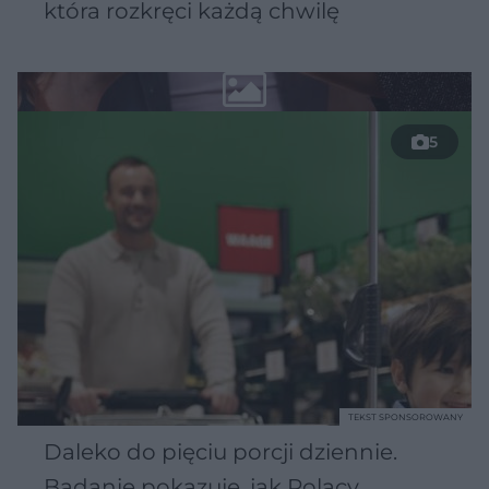
która rozkręci każdą chwilę
5
TEKST SPONSOROWANY
Daleko do pięciu porcji dziennie.
Badanie pokazuje, jak Polacy