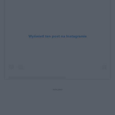
Wyświetl ten post na Instagramie
Post udostępniony przez Ania Starmach (@ania_starmach)