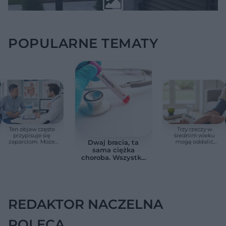
POPULARNE TEMATY
Ten objaw często
Trzy rzeczy w
przypisuje się
średnim wieku
zaparciom. Może
mogą oddalić
Dwaj bracia, ta
jednak wskazywać
demencję o prawie
sama ciężka
na chorobę jelita
13 lat. Naukowcy
choroba. Wszystko
wskazali kluczowe
zmieniają jedne
czynniki
urodziny
REDAKTOR NACZELNA
POLECA