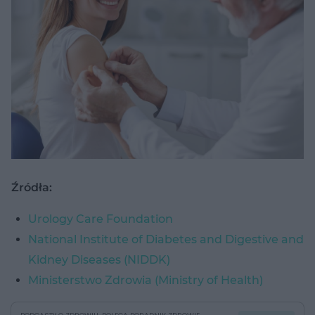
Źródła:
Urology Care Foundation
National Institute of Diabetes and Digestive and
Kidney Diseases (NIDDK)
Ministerstwo Zdrowia (Ministry of Health)