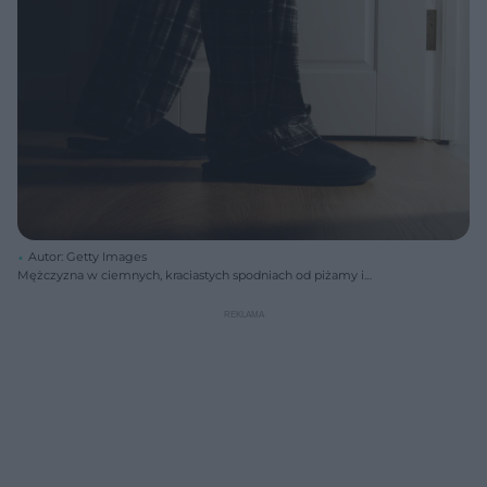
Autor: Getty Images
Mężczyzna w ciemnych, kraciastych spodniach od piżamy i
granatowych kapciach idący po drewnianej podłodze w kierunku
otwartych drzwi do łazienki, symbolizujący problem nocnych wizyt w
toalecie. Dowiedz się więcej o przyczynach i leczeniu na portalu
Poradnik Zdrowie.