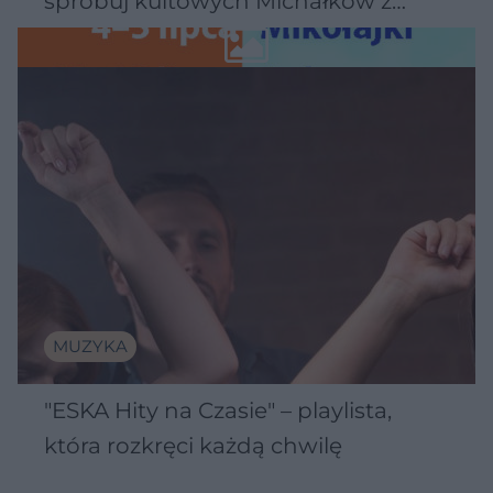
spróbuj kultowych Michałków z
Wawelu
MUZYKA
"ESKA Hity na Czasie" – playlista,
która rozkręci każdą chwilę