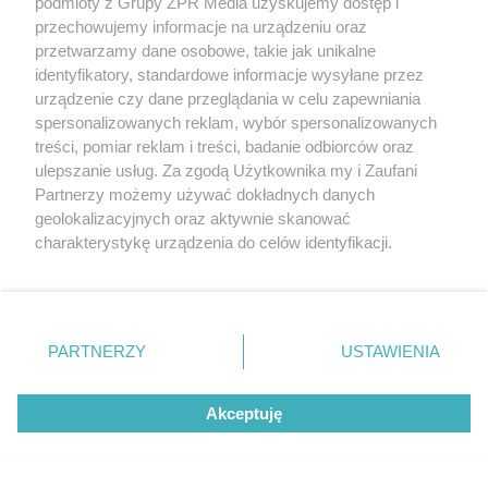
podmioty z Grupy ZPR Media uzyskujemy dostęp i
WSPÓŁPRACUJĄ Z NAMI:
przechowujemy informacje na urządzeniu oraz
przetwarzamy dane osobowe, takie jak unikalne
identyfikatory, standardowe informacje wysyłane przez
urządzenie czy dane przeglądania w celu zapewniania
spersonalizowanych reklam, wybór spersonalizowanych
treści, pomiar reklam i treści, badanie odbiorców oraz
ulepszanie usług. Za zgodą Użytkownika my i Zaufani
Partnerzy możemy używać dokładnych danych
geolokalizacyjnych oraz aktywnie skanować
charakterystykę urządzenia do celów identyfikacji.
Żaden utwór zamieszczony w serwisie nie może być powielany i
Ponieważ cenimy Twoją prywatność, prosimy o zgodę na
rozpowszechniany lub dalej rozpowszechniany w jakikolwiek sposób
korzystanie z tych technologii poprzez kliknięcie
(w tym także elektroniczny lub mechaniczny) na jakimkolwiek polu
eksploatacji w jakiejkolwiek formie, włącznie z umieszczaniem w
„Akceptuję”. Zgoda jest dobrowolna i zawsze możesz ją
Internecie bez pisemnej zgody właściciela praw. Jakiekolwiek użycie
zmienić/wycofać klikając przycisk ustawień prywatności
lub wykorzystanie utworów w całości lub w części z naruszeniem
PARTNERZY
USTAWIENIA
prawa, tzn. bez właściwej zgody, jest zabronione pod groźbą kary i
znajdujący się w lewym dolnym rogu strony
. Niektóre
może być ścigane prawnie.
rodzaje przetwarzania danych nie wymagają zgody
Akceptuję
użytkownika, ale masz prawo sprzeciwić się takiemu
przetwarzaniu. Preferencje będą miały zastosowanie tylko
na tej witrynie.