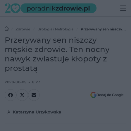
Zdrowie
Urologia i Nefrologia
Przerywany sen niszczy
męskie zdrowie. Ten nocny nawyk zwiastuje kłopoty z prostatą
Przerywany sen niszczy
męskie zdrowie. Ten nocny
nawyk zwiastuje kłopoty z
prostatą
2026-06-09
8:27
Dodaj do Google
Katarzyna Urzykowska