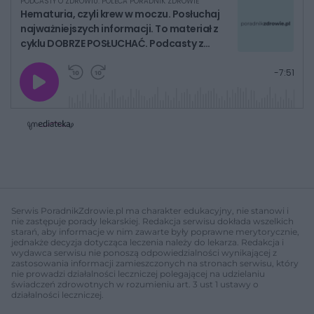
PODCASTY O ZDROWIU. POLECA PORADNIK ZDROWIE
Hematuria, czyli krew w moczu. Posłuchaj
najważniejszych informacji. To materiał z
cyklu DOBRZE POSŁUCHAĆ. Podcasty z
poradami
G
P
P
P
-
7:51
r
r
r
o
a
z
z
j
z
e
e
w
w
o
i
i
s
ń
ń
t
1
1
0
0
a
s
s
ł
d
d
y
o
o
c
t
p
u
r
z
ł
z
Serwis PoradnikZdrowie.pl ma charakter edukacyjny, nie stanowi i
a
u
o
nie zastępuje porady lekarskiej. Redakcja serwisu dokłada wszelkich
s
d
starań, aby informacje w nim zawarte były poprawne merytorycznie,
u
Â
jednakże decyzja dotycząca leczenia należy do lekarza. Redakcja i
wydawca serwisu nie ponoszą odpowiedzialności wynikającej z
zastosowania informacji zamieszczonych na stronach serwisu, który
nie prowadzi działalności leczniczej polegającej na udzielaniu
świadczeń zdrowotnych w rozumieniu art. 3 ust 1 ustawy o
działalności leczniczej.