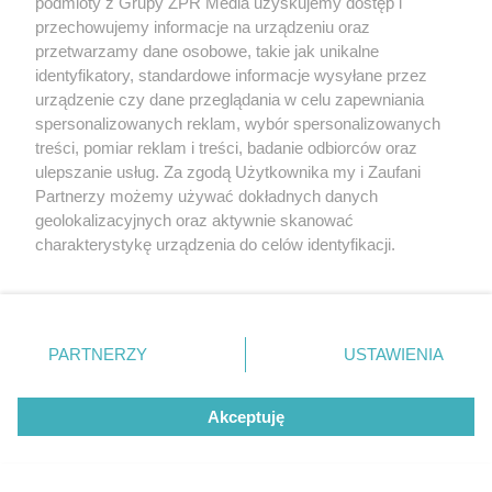
podmioty z Grupy ZPR Media uzyskujemy dostęp i
przechowujemy informacje na urządzeniu oraz
przetwarzamy dane osobowe, takie jak unikalne
identyfikatory, standardowe informacje wysyłane przez
MATERIAŁ SPONSOROWANY
urządzenie czy dane przeglądania w celu zapewniania
Beninca. Najszybsza, bezpieczna i
spersonalizowanych reklam, wybór spersonalizowanych
treści, pomiar reklam i treści, badanie odbiorców oraz
nowoczesna automatyka do bram
ulepszanie usług. Za zgodą Użytkownika my i Zaufani
Partnerzy możemy używać dokładnych danych
geolokalizacyjnych oraz aktywnie skanować
charakterystykę urządzenia do celów identyfikacji.
Ponieważ cenimy Twoją prywatność, prosimy o zgodę na
korzystanie z tych technologii poprzez kliknięcie
POPULARNE TEMATY
„Akceptuję”. Zgoda jest dobrowolna i zawsze możesz ją
zmienić/wycofać klikając przycisk ustawień prywatności
PARTNERZY
USTAWIENIA
znajdujący się w lewym dolnym rogu strony
. Niektóre
rodzaje przetwarzania danych nie wymagają zgody
Akceptuję
użytkownika, ale masz prawo sprzeciwić się takiemu
przetwarzaniu. Preferencje będą miały zastosowanie tylko
na tej witrynie.