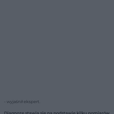
- wyjaśnił ekspert.
Diagnozę stawia się na podstawie kilku pomiarów