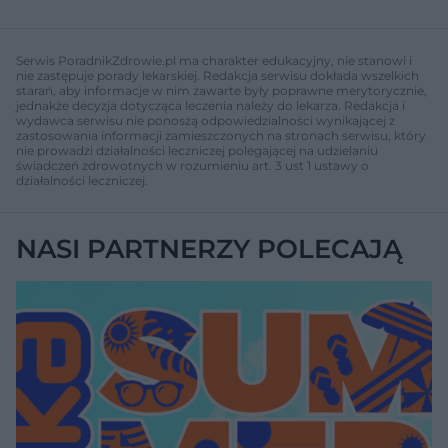
y
o
o
c
t
p
u
r
z
ł
z
Serwis PoradnikZdrowie.pl ma charakter edukacyjny, nie stanowi i
a
u
o
nie zastępuje porady lekarskiej. Redakcja serwisu dokłada wszelkich
s
d
starań, aby informacje w nim zawarte były poprawne merytorycznie,
u
Â
jednakże decyzja dotycząca leczenia należy do lekarza. Redakcja i
wydawca serwisu nie ponoszą odpowiedzialności wynikającej z
zastosowania informacji zamieszczonych na stronach serwisu, który
nie prowadzi działalności leczniczej polegającej na udzielaniu
świadczeń zdrowotnych w rozumieniu art. 3 ust 1 ustawy o
działalności leczniczej.
NASI PARTNERZY POLECAJĄ