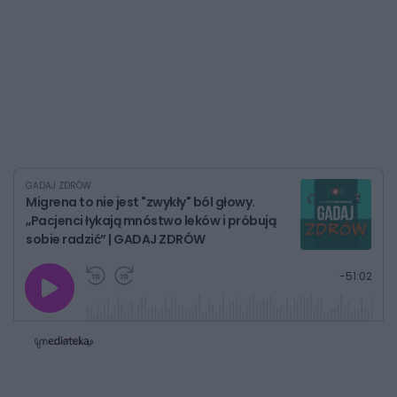
GADAJ ZDRÓW
Migrena to nie jest "zwykły" ból głowy.
„Pacjenci łykają mnóstwo leków i próbują
sobie radzić” | GADAJ ZDRÓW
G
P
P
P
-
51:02
r
r
r
o
a
z
z
j
z
e
e
w
w
o
i
i
s
ń
ń
t
1
1
0
0
a
s
s
ł
d
d