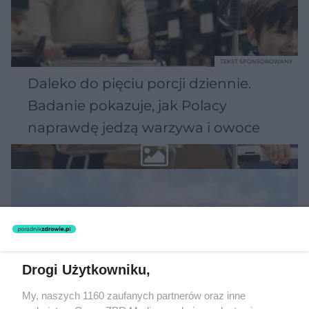
TEKST SPONSOROWANY
Daleko do pięciu porcji dziennie.
Badanie pokazuje, jak Polacy
naprawdę jedzą warzywa i owoce
Drogi Użytkowniku,
My, naszych 1160 zaufanych partnerów oraz inne