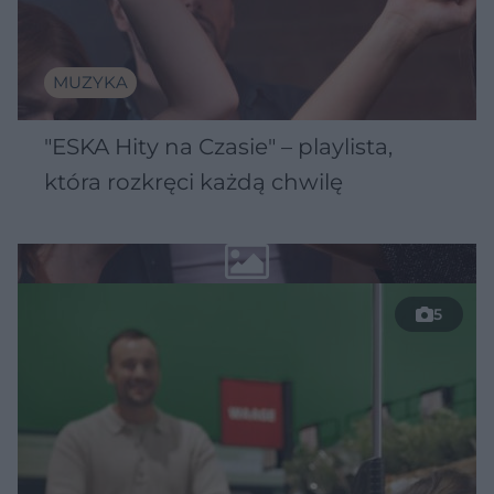
MUZYKA
"ESKA Hity na Czasie" – playlista,
która rozkręci każdą chwilę
5