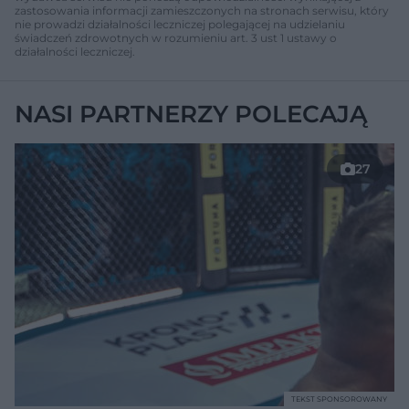
zastosowania informacji zamieszczonych na stronach serwisu, który
nie prowadzi działalności leczniczej polegającej na udzielaniu
świadczeń zdrowotnych w rozumieniu art. 3 ust 1 ustawy o
działalności leczniczej.
NASI PARTNERZY POLECAJĄ
27
TEKST SPONSOROWANY