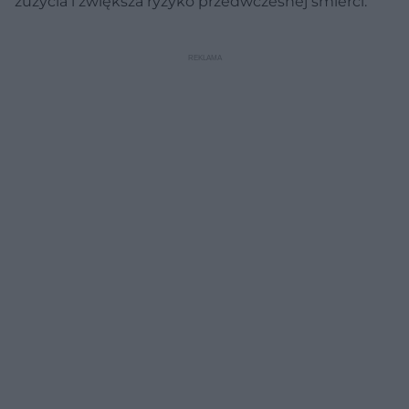
zużycia i zwiększa ryzyko przedwczesnej śmierci.