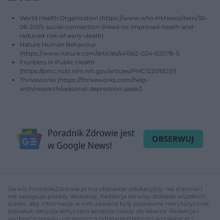
World Health Organization (https://www.who.int/news/item/30-
06-2025-social-connection-linked-to-improved-heath-and-
reduced-risk-of-early-death)
Nature Human Behaviour
(https://www.nature.com/articles/s41562-024-02078-1)
Frontiers in Public Health
(https://pmc.ncbi.nlm.nih.gov/articles/PMC12209323/)
Thriveworks (https://thriveworks.com/help-
with/research/seasonal-depression-peak/)
Serwis PoradnikZdrowie.pl ma charakter edukacyjny, nie stanowi i
nie zastępuje porady lekarskiej. Redakcja serwisu dokłada wszelkich
starań, aby informacje w nim zawarte były poprawne merytorycznie,
jednakże decyzja dotycząca leczenia należy do lekarza. Redakcja i
wydawca serwisu nie ponoszą odpowiedzialności wynikającej z