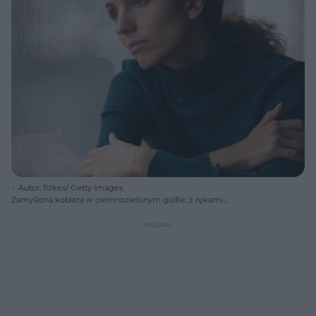
Autor: fizkes/ Getty Images
Zamyślona kobieta w ciemnozielonym golfie, z rękami
skrzyżowanymi na piersi, spoglądająca przez zamglone okno. Jej
refleksja może dotyczyć problemów związanych z samotnością, o
której można przeczytać na Poradnik Zdrowie.