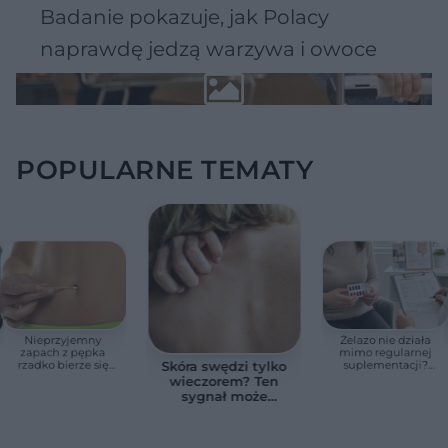
Badanie pokazuje, jak Polacy
naprawdę jedzą warzywa i owoce
POPULARNE TEMATY
Nieprzyjemny
Żelazo nie działa
zapach z pępka
mimo regularnej
rzadko bierze się
suplementacji?
Skóra swędzi tylko
znikąd. Jeden objaw
Przyczyna może
wieczorem? Ten
zmienia wszystko
ukrywać się w
sygnał może
jelitach
wskazywać na
chorobę, która długo
nie daje objawów