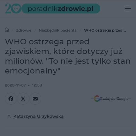
Zdrowie
Niezbędnik pacjenta
WHO ostrzega przed
zjawiskiem, które dotyczy już milionów. "To nie jest tylko stan
WHO ostrzega przed
emocjonalny"
zjawiskiem, które dotyczy już
milionów. "To nie jest tylko stan
emocjonalny"
2025-11-07
12:53
Dodaj do Google
Katarzyna Urzykowska