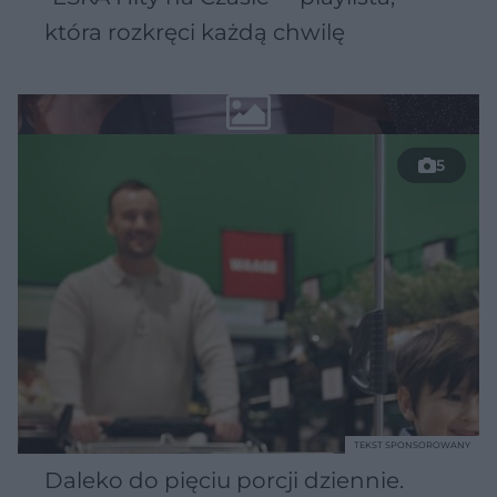
która rozkręci każdą chwilę
5
TEKST SPONSOROWANY
Daleko do pięciu porcji dziennie.