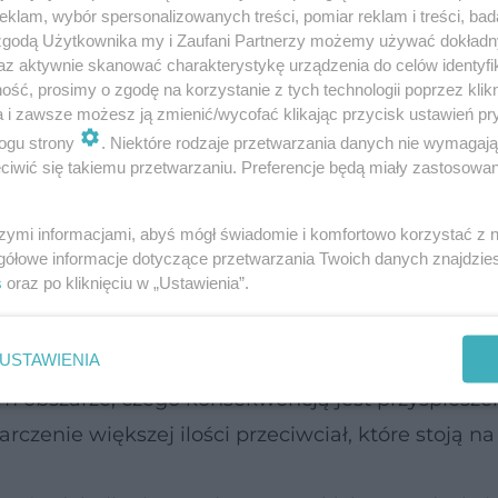
klam, wybór spersonalizowanych treści, pomiar reklam i treści, bad
 zgodą Użytkownika my i Zaufani Partnerzy możemy używać dokład
az aktywnie skanować charakterystykę urządzenia do celów identyfi
ść, prosimy o zgodę na korzystanie z tych technologii poprzez klikn
a i zawsze możesz ją zmienić/wycofać klikając przycisk ustawień pr
ogu strony
. Niektóre rodzaje przetwarzania danych nie wymagaj
iwić się takiemu przetwarzaniu. Preferencje będą miały zastosowanie
szymi informacjami, abyś mógł świadomie i komfortowo korzystać z
go, jak drażnienie receptorów skórnych. Wywołuje
gółowe informacje dotyczące przetwarzania Twoich danych znajdzi
s
oraz po kliknięciu w „Ustawienia”.
rwowego. Przekazywane są one do ośrodków regul
USTAWIENIA
rzanie naczyń krwionośnych danego narządu i p
tym obszarze, czego konsekwencją jest przyśpiesze
czenie większej ilości przeciwciał, które stoją na