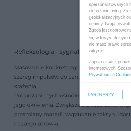
spersonalizowanych re
ulepszanie usług. Za
geolokalizacyjnych or
cenimy Twoją prywatno
Zgoda jest dobrowoln
się w lewym dolnym r
ale masz prawo sprzec
witrynie.
Refleksologia - sygnał - reakcja
Zapoznaj się z poniż
Masowanie konkretnego refleksu to nic inne
internetowych. Szcze
Prywatności
i
Cookie
szereg impulsów do centralnego układu ne
krążenia.
PARTNERZY
Pobudzanie tych ośrodków powoduje rozsze
jego ukrwienia. Zwiększa się ilość tlenu w 
przemiany materii, wypłukanie toksyn i dostar
naszego zdrowia.