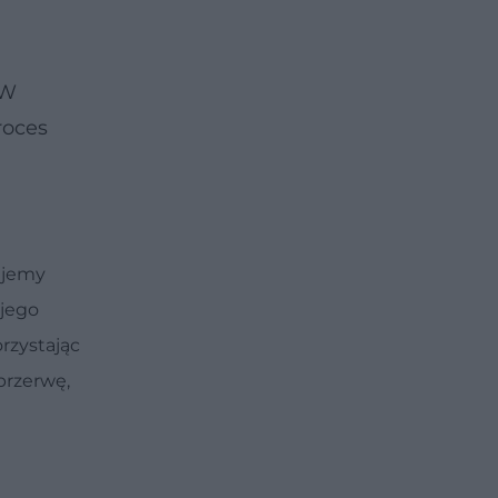
 W
roces
ujemy
ojego
rzystając
przerwę,