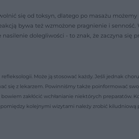
wolnić się od toksyn, dlatego po masażu możemy
Reakcją bywa też wzmożone pragnienie i senność.
asilenie dolegliwości - to znak, że zaczyna się p
efleksologii. Może ją stosować każdy. Jeśli jednak chor
tować się z lekarzem. Powinniśmy także poinformować sw
bowiem zakłócić wchłanianie niektórych preparatów. Ko
e pomiędzy kolejnymi wizytami należy zrobić kiludniową 