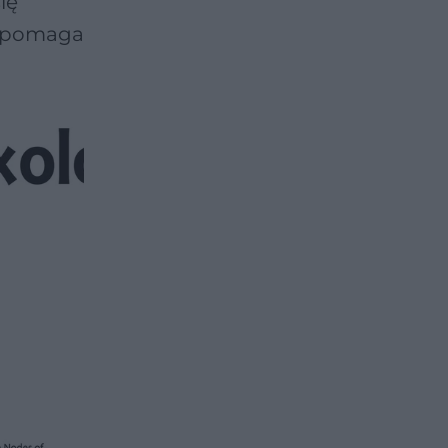
ię
a pomaga