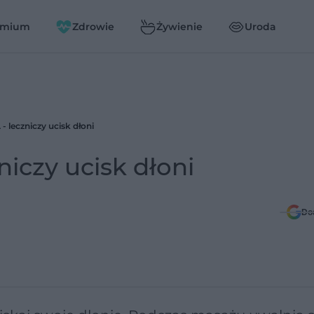
emium
Zdrowie
Żywienie
Uroda
leczniczy ucisk dłoni
iczy ucisk dłoni
Do