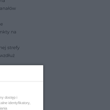
 na
 kanałów
ie
unkty na
ej strefy
 wzdłuż
y dostęp i
lne identyfikatory,
iania