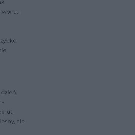
ak
Iwona. -
Szybko
nie
 dzień.
 -
inut.
esny, ale