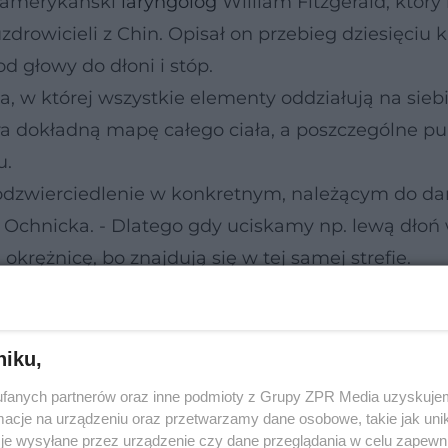
t amerykański
laryngolog
William Fitzgerald, który
zdrowicieli z Chin. Opisał on przebieg dziesięciu
d głowy do dłoni i stóp.
, w której wszystkie elementy oddziałują na sieb
ra dokładną mapę całego ciała, a poszczególne p
u.
 odzwierciedlenie w konkretnym, należącym do dan
a Ochnicka. - Dlatego gdy uciskamy np. lewą dłoń
krężnicę, bo znajdują się w tej samej strefie.
niku,
fanych partnerów oraz inne podmioty z Grupy ZPR Media uzyskujem
cje na urządzeniu oraz przetwarzamy dane osobowe, takie jak unika
je wysyłane przez urządzenie czy dane przeglądania w celu zapewn