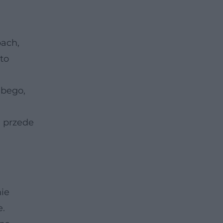
pach,
to
abego,
 przede
nie
e.