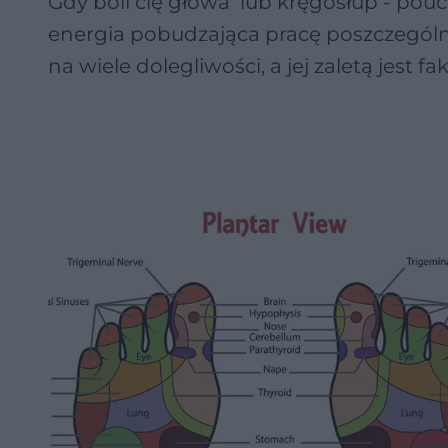
Gdy boli cię głowa lub kręgosłup - pouc
energia pobudzająca pracę poszczególn
na wiele dolegliwości, a jej zaletą jest