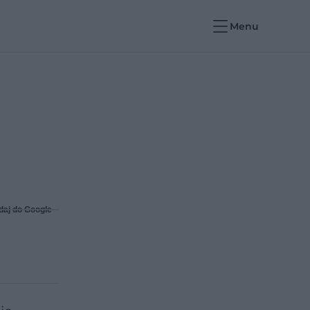
Menu
daj do Google