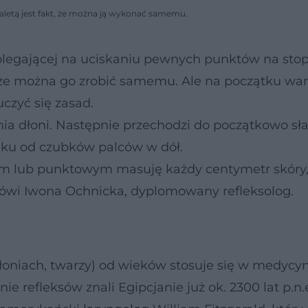
 zaletą jest fakt, że można ją wykonać samemu.
olegającej na uciskaniu pewnych punktów na sto
, że można go zrobić samemu. Ale na początku war
czyć się zasad.
nia dłoni. Następnie przechodzi do początkowo sł
nku od czubków palców w dół.
ym lub punktowym masuję każdy centymetr skóry,
mówi Iwona Ochnicka, dyplomowany refleksolog.
łoniach, twarzy) od wieków stosuje się w medycy
nie refleksów znali Egipcjanie już ok. 2300 lat p.n.