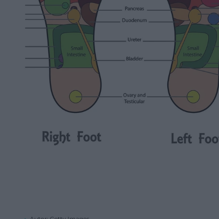
Autor: Getty Images