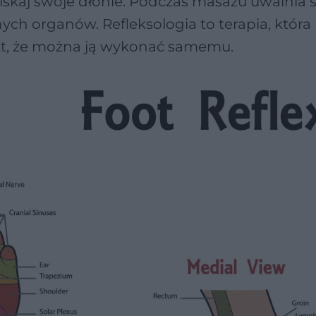
iskaj swoje dłonie. Podczas masażu uwalnia s
ych organów. Refleksologia to terapia, któr
 fakt, że można ją wykonać samemu.