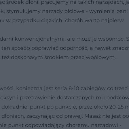
ąc środek dłoni, pracujemy na takich narządach, j
ek, stymulujemy narządy płciowe - wymienia pani 
k w przypadku ciężkich chorób warto najpierw
todami konwencjonalnymi, ale może je wspomóc. 
w ten sposób poprawiać odporność, a nawet znacz
jest też doskonałym środkiem przeciwbólowym.
ości, konieczna jest seria 8-10 zabiegów co trzeci
toksyn i przetrawienie dostarczanych mu bodźców
dokładnie, punkt po punkcie, przez około 20-25 m
dłoniach, zaczynając od prawej. Masaż nie jest bol
tanie punkt odpowiadający choremu narządowi -