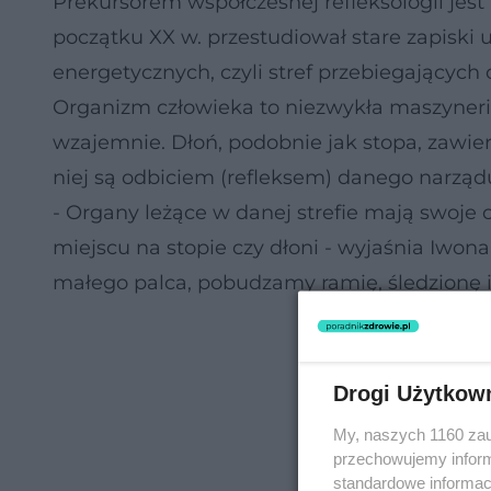
Prekursorem współczesnej refleksologii jes
początku XX w. przestudiował stare zapiski u
energetycznych, czyli stref przebiegających o
Organizm człowieka to niezwykła maszyneria
wzajemnie. Dłoń, podobnie jak stopa, zawie
niej są odbiciem (refleksem) danego narząd
- Organy leżące w danej strefie mają swoje
miejscu na stopie czy dłoni - wyjaśnia Iwon
małego palca, pobudzamy ramię, śledzionę i o
Drogi Użytkow
My, naszych 1160 zau
przechowujemy informa
standardowe informac