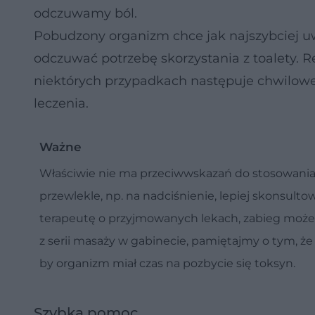
odczuwamy ból.
Pobudzony organizm chce jak najszybciej u
odczuwać potrzebę skorzystania z toalety. 
niektórych przypadkach następuje chwilowe n
leczenia.
Ważne
Właściwie nie ma przeciwwskazań do stosowania r
przewlekle, np. na nadciśnienie, lepiej skonsul
terapeutę o przyjmowanych lekach, zabieg może 
z serii masaży w gabinecie, pamiętajmy o tym, ż
by organizm miał czas na pozbycie się toksyn.
Szybka pomoc