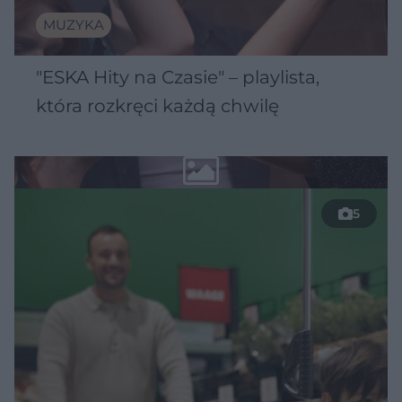
MUZYKA
"ESKA Hity na Czasie" – playlista,
która rozkręci każdą chwilę
5