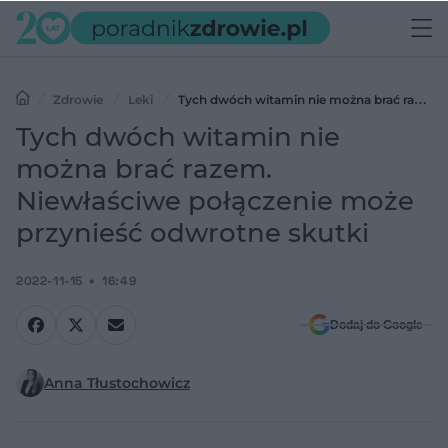
Zdrowie
Leki
Tych dwóch witamin nie można brać razem.
Niewłaściwe połączenie może przynieść odwrotne skutki
Tych dwóch witamin nie
można brać razem.
Niewłaściwe połączenie może
przynieść odwrotne skutki
2022-11-15
16:49
Dodaj do Google
Anna Tłustochowicz