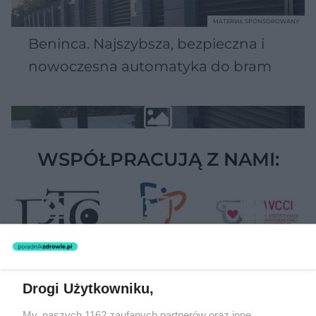
MATERIAŁ SPONSOROWANY
Beninca. Najszybsza, bezpieczna i
nowoczesna automatyka do bram
WSPÓŁPRACUJĄ Z NAMI:
Drogi Użytkowniku,
Żaden utwór zamieszczony w serwisie nie może być powielany i
My, naszych 1162 zaufanych partnerów oraz inne