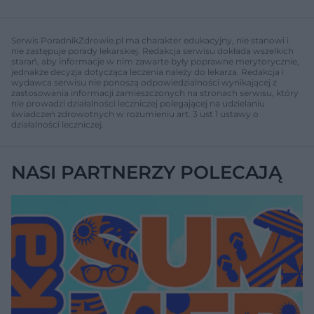
Serwis PoradnikZdrowie.pl ma charakter edukacyjny, nie stanowi i
nie zastępuje porady lekarskiej. Redakcja serwisu dokłada wszelkich
starań, aby informacje w nim zawarte były poprawne merytorycznie,
jednakże decyzja dotycząca leczenia należy do lekarza. Redakcja i
wydawca serwisu nie ponoszą odpowiedzialności wynikającej z
zastosowania informacji zamieszczonych na stronach serwisu, który
nie prowadzi działalności leczniczej polegającej na udzielaniu
świadczeń zdrowotnych w rozumieniu art. 3 ust 1 ustawy o
działalności leczniczej.
NASI PARTNERZY POLECAJĄ