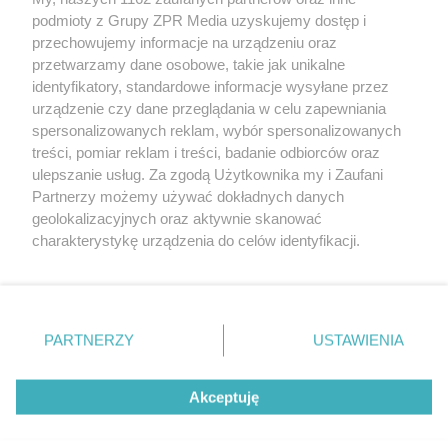
rozpowszechniany lub dalej rozpowszechniany w jakikolwiek sposób
podmioty z Grupy ZPR Media uzyskujemy dostęp i
(w tym także elektroniczny lub mechaniczny) na jakimkolwiek polu
eksploatacji w jakiejkolwiek formie, włącznie z umieszczaniem w
przechowujemy informacje na urządzeniu oraz
Internecie bez pisemnej zgody właściciela praw. Jakiekolwiek użycie
przetwarzamy dane osobowe, takie jak unikalne
lub wykorzystanie utworów w całości lub w części z naruszeniem
identyfikatory, standardowe informacje wysyłane przez
prawa, tzn. bez właściwej zgody, jest zabronione pod groźbą kary i
może być ścigane prawnie.
urządzenie czy dane przeglądania w celu zapewniania
spersonalizowanych reklam, wybór spersonalizowanych
treści, pomiar reklam i treści, badanie odbiorców oraz
ulepszanie usług. Za zgodą Użytkownika my i Zaufani
Partnerzy możemy używać dokładnych danych
geolokalizacyjnych oraz aktywnie skanować
charakterystykę urządzenia do celów identyfikacji.
O nas
Ponieważ cenimy Twoją prywatność, prosimy o zgodę na
korzystanie z tych technologii poprzez kliknięcie
Informacje prawne
„Akceptuję”. Zgoda jest dobrowolna i zawsze możesz ją
zmienić/wycofać klikając przycisk ustawień prywatności
Nasze serwisy
PARTNERZY
USTAWIENIA
znajdujący się w lewym dolnym rogu strony
. Niektóre
© 2026 Grupa ZPR Media
rodzaje przetwarzania danych nie wymagają zgody
Akceptuję
użytkownika, ale masz prawo sprzeciwić się takiemu
przetwarzaniu. Preferencje będą miały zastosowanie tylko
na tej witrynie.