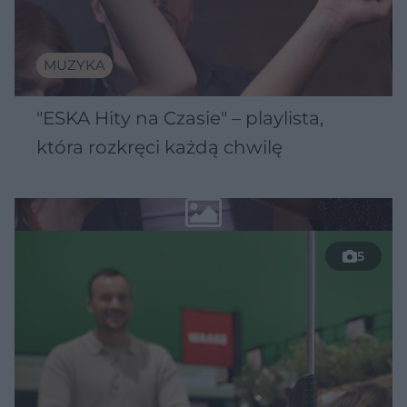
MUZYKA
"ESKA Hity na Czasie" – playlista,
która rozkręci każdą chwilę
5