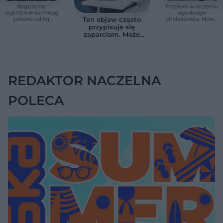
Regularne
Przełom w leczeniu
wypróżnienia mogą
wysokiego
zależeć od tej
cholesterolu. Nowa
Ten objaw często
witaminy. Odkrycie
terapia zmniejszyła
przypisuje się
zaskoczyło
LDL o ponad połowę
zaparciom. Może
naukowców
jednak wskazywać
na chorobę jelita
REDAKTOR NACZELNA
POLECA