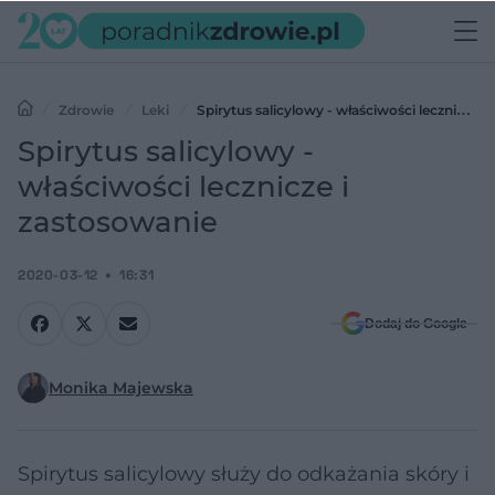
Zdrowie
Leki
Spirytus salicylowy - właściwości lecznicze i
zastosowanie
Spirytus salicylowy -
właściwości lecznicze i
zastosowanie
2020-03-12
16:31
Dodaj do Google
Monika Majewska
Spirytus salicylowy służy do odkażania skóry i