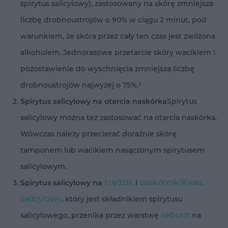
spirytus salicylowy), zastosowany na skórę zmniejsza
liczbę drobnoustrojów o 90% w ciągu 2 minut, pod
warunkiem, że skóra przez cały ten czas jest zwilżona
alkoholem. Jednorazowe przetarcie skóry wacikiem i
pozostawienie do wyschnięcia zmniejsza liczbę
drobnoustrojów najwyżej o 75%.¹
Spirytus salicylowy na otarcia naskórka
Spirytus
salicylowy można tez zastosować na otarcia naskórka.
Wówczas należy przecierać doraźnie skórę
tamponem lub wacikiem nasączonym spirytusem
salicylowym.
trądzik
zaskórniki
Kwas
Spirytus salicylowy na
i
salicylowy
, który jest składnikiem spirytusu
sebum
salicylowego, przenika przez warstwę
na