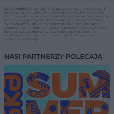
Serwis PoradnikZdrowie.pl ma charakter edukacyjny, nie stanowi i
nie zastępuje porady lekarskiej. Redakcja serwisu dokłada wszelkich
starań, aby informacje w nim zawarte były poprawne merytorycznie,
jednakże decyzja dotycząca leczenia należy do lekarza. Redakcja i
wydawca serwisu nie ponoszą odpowiedzialności wynikającej z
zastosowania informacji zamieszczonych na stronach serwisu, który
nie prowadzi działalności leczniczej polegającej na udzielaniu
świadczeń zdrowotnych w rozumieniu art. 3 ust 1 ustawy o
działalności leczniczej.
NASI PARTNERZY POLECAJĄ