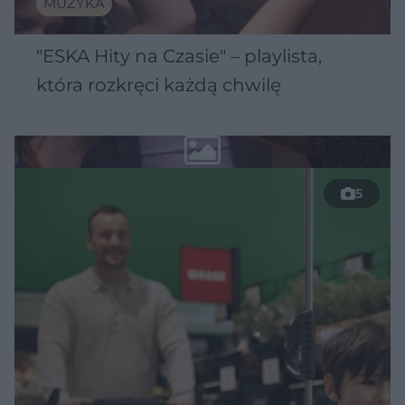
MUZYKA
"ESKA Hity na Czasie" – playlista,
która rozkręci każdą chwilę
5