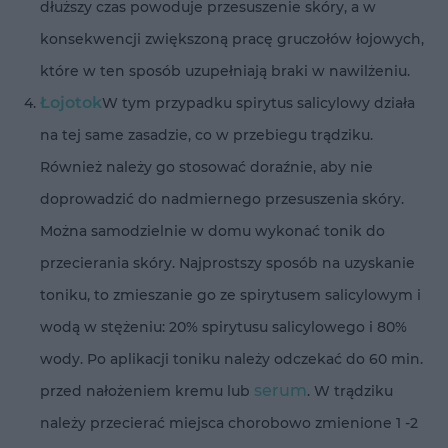
dłuższy czas powoduje przesuszenie skóry, a w
konsekwencji zwiększoną pracę gruczołów łojowych,
które w ten sposób uzupełniają braki w nawilżeniu.
Łojotok
W tym przypadku spirytus salicylowy działa
na tej same zasadzie, co w przebiegu trądziku.
Również należy go stosować doraźnie, aby nie
doprowadzić do nadmiernego przesuszenia skóry.
Można samodzielnie w domu wykonać tonik do
przecierania skóry. Najprostszy sposób na uzyskanie
toniku, to zmieszanie go ze spirytusem salicylowym i
wodą w stężeniu: 20% spirytusu salicylowego i 80%
wody. Po aplikacji toniku należy odczekać do 60 min.
serum
przed nałożeniem kremu lub
. W trądziku
należy przecierać miejsca chorobowo zmienione 1 -2