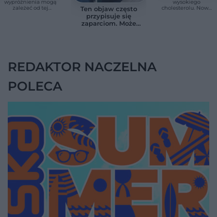
wypróżnienia mogą
wysokiego
zależeć od tej
cholesterolu. Nowa
Ten objaw często
witaminy. Odkrycie
terapia zmniejszyła
przypisuje się
zaskoczyło
LDL o ponad połowę
zaparciom. Może
naukowców
jednak wskazywać
na chorobę jelita
REDAKTOR NACZELNA
POLECA