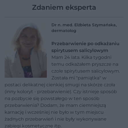
Zdaniem eksperta
Dr n. med. Elżbieta Szymańska,
dermatolog
Przebarwienie po odkażaniu
spirytusem salicylowym
Mam 24 lata. Kilka tygodni
temu odkażałem pryszcze na
czole spirytusem salicylowym.
Została mi "pamiątka" w
postaci delikatnej cienkiej smugi na skórze czoła
(inny koloryt - przebarwienie). Czy istnieje sposób
na pozbycie się powstałego w ten sposób
przebarwienia? Dodam, że mam ciemniejszą
karnację i wcześniej nie było w tym miejscu
żadnych przebarwień i nie były wykonywane
zabiegi kosmetyczne itp.