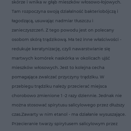
skórze i wnika w głąb mieszków włosowo-łojowych.
Tam rozpoczyna swoją działalność bakteriobójczą i
łagodzącą, usuwając nadmiar tłuszczu i
zanieczyszczeń. Z tego powodu jest on polecany
osobom skórą trądzikową. Ma też inne właściwości -
redukuje keratynizację, czyli nawarstwianie się
martwych komórek naskórka w okolicach ujść
mieszków włosowych. Jest to kolejna cecha
pomagająca zwalczać przyczyny trądziku. W
przebiegu trądziku należy przecierać miejsca
chorobowo zmienione 1 -2 razy dziennie. Jednak nie
można stosować spirytusu salicylowego przez dłuższy
czas.Zawarty w nim etanol - ma działanie wysuszające.
Przecieranie twarzy spirytusem salicylowym przez