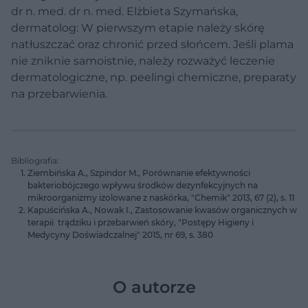
dr n. med. dr n. med. Elżbieta Szymańska,
dermatolog: W pierwszym etapie należy skórę
natłuszczać oraz chronić przed słońcem. Jeśli plama
nie zniknie samoistnie, należy rozważyć leczenie
dermatologiczne, np. peelingi chemiczne, preparaty
na przebarwienia.
Bibliografia:
Ziembińska A., Szpindor M., Porównanie efektywności
bakteriobójczego wpływu środków dezynfekcyjnych na
mikroorganizmy izolowane z naskórka, "Chemik" 2013, 67 (2), s. 11
Kapuścińska A., Nowak I., Zastosowanie kwasów organicznych w
terapii trądziku i przebarwień skóry, "Postępy Higieny i
Medycyny Doświadczalnej" 2015, nr 69, s. 380
O autorze