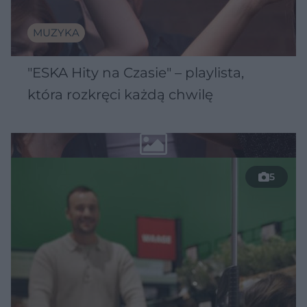
MUZYKA
"ESKA Hity na Czasie" – playlista,
która rozkręci każdą chwilę
5