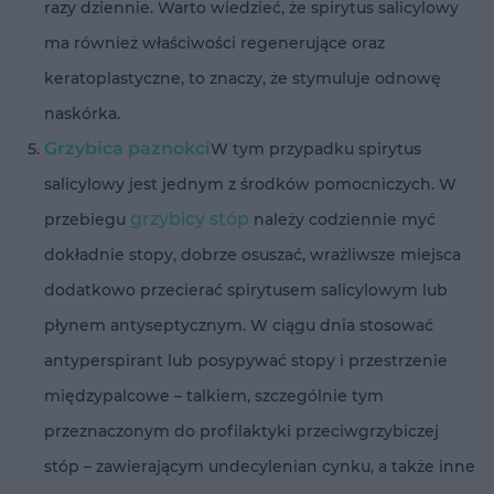
razy dziennie. Warto wiedzieć, że spirytus salicylowy
ma również właściwości regenerujące oraz
keratoplastyczne, to znaczy, że stymuluje odnowę
naskórka.
Grzybica paznokci
W tym przypadku spirytus
salicylowy jest jednym z środków pomocniczych. W
grzybicy stóp
przebiegu
należy codziennie myć
dokładnie stopy, dobrze osuszać, wrażliwsze miejsca
dodatkowo przecierać spirytusem salicylowym lub
płynem antyseptycznym. W ciągu dnia stosować
antyperspirant lub posypywać stopy i przestrzenie
międzypalcowe – talkiem, szczególnie tym
przeznaczonym do profilaktyki przeciwgrzybiczej
stóp – zawierającym undecylenian cynku, a także inne