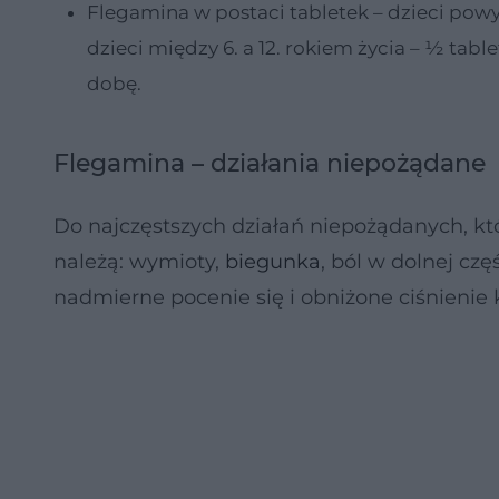
Flegamina w postaci tabletek – dzieci powyże
dzieci między 6. a 12. rokiem życia – ½ tablet
dobę.
Flegamina – działania niepożądane
Do najczęstszych działań niepożądanych, k
należą: wymioty,
biegunka
, ból w dolnej cz
nadmierne pocenie się i obniżone ciśnienie 