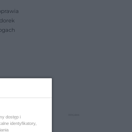
oprawia
odorek
rogach
y dostęp i
lne identyfikatory,
iania