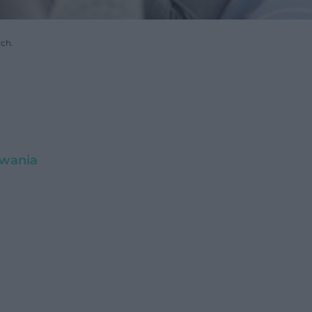
ych.
owania