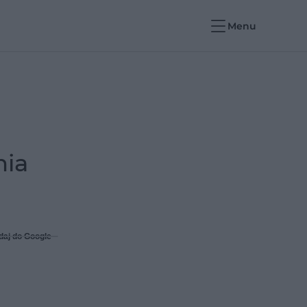
Menu
nia
daj do Google