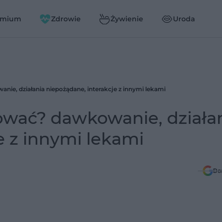
emium
Zdrowie
Żywienie
Uroda
nie, działania niepożądane, interakcje z innymi lekami
ować? dawkowanie, działa
e z innymi lekami
Do