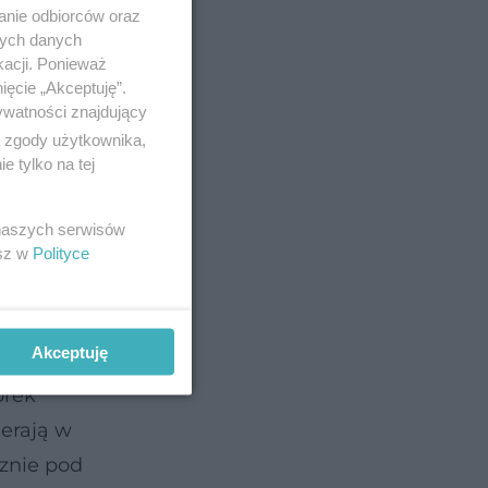
anie odbiorców oraz
nych danych
kacji. Ponieważ
ięcie „Akceptuję”.
ywatności znajdujący
ą zgody użytkownika,
 tylko na tej
ych,
 naszych serwisów
t
esz w
Polityce
Akceptuję
orek
erają w
znie pod