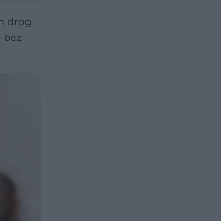
h dróg
ą bez