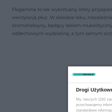
Flegamina to lek wykrztuśny, który przyspi
wentylację płuc. W składzie leku, niezależni
bromoheksyny, będący lekiem mukolityczny
oddechowych wydzielinę, a tym samym ocz
Drogi Użytkow
My, naszych 1162 zau
przechowujemy informa
standardowe informac