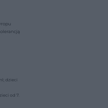
yropu
olerancją
l; dzieci
ieci od 7.