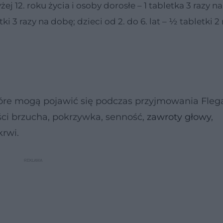
j 12. roku życia i osoby dorosłe – 1 tabletka 3 razy n
ki 3 razy na dobę; dzieci od 2. do 6. lat – ½ tabletki 2
tóre mogą pojawić się podczas przyjmowania Fle
ęści brzucha, pokrzywka, senność,
zawroty głowy
,
krwi.