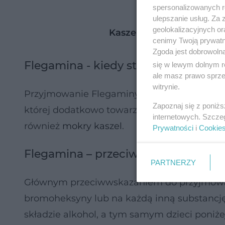
spersonalizowanych re
ulepszanie usług. Za
geolokalizacyjnych or
Kaszel - rodzaje, przyczyn
cenimy Twoją prywatno
Zgoda jest dobrowoln
Flegamina - kiedy stosować?
się w lewym dolnym r
ale masz prawo sprzec
witrynie.
Przyjmowanie Flegaminy zaleca się w przyp
Zapoznaj się z poniż
której dodatkowo towarzyszą trudności z o
internetowych. Szcze
również
mokry kaszel
.
Prywatności
i
Cookie
Flegamina – przeciwwskazania do 
PARTNERZY
Głównym przeciwwskazaniem do przyjmowan
bromoheksyny lub na każdą inną substancję 
składzie alkohol, a tym samym dzieci poni