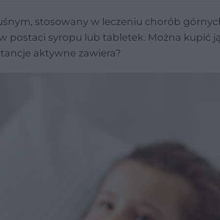
tuśnym, stosowany w leczeniu chorób górnyc
postaci syropu lub tabletek. Można kupić j
bstancje aktywne zawiera?