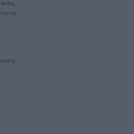
a dobę,
 razy na
gaminy