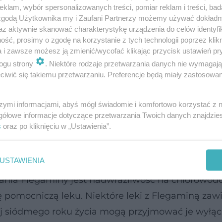
klam, wybór spersonalizowanych treści, pomiar reklam i treści, bad
 zgodą Użytkownika my i Zaufani Partnerzy możemy używać dokład
az aktywnie skanować charakterystykę urządzenia do celów identyfi
y, leczenie
ść, prosimy o zgodę na korzystanie z tych technologii poprzez klikn
a i zawsze możesz ją zmienić/wycofać klikając przycisk ustawień pr
ogu strony
. Niektóre rodzaje przetwarzania danych nie wymagaj
iwić się takiemu przetwarzaniu. Preferencje będą miały zastosowanie
adku ostrej i przewlekłej choroby dróg oddechow
szymi informacjami, abyś mógł świadomie i komfortowo korzystać z
dksztuszaniem i usuwaniem śluzu. Wskazaniem jes
gółowe informacje dotyczące przetwarzania Twoich danych znajdzi
s
oraz po kliknięciu w „Ustawienia”.
stosowania
USTAWIENIA
ia Flegaminy jest nadwrażliwość na chlorowod
pomocniczą leku. Niektóre leki z Flegaminą zawi
żej siódmego roku życia mogą przyjmować je wyłąc