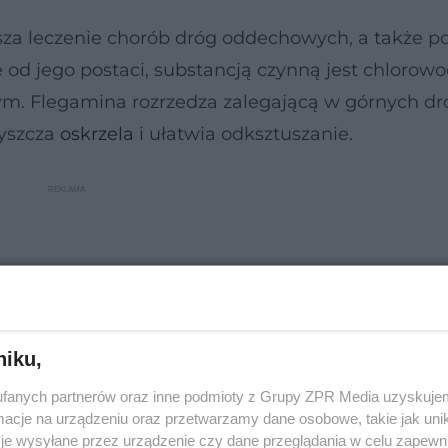
esza leczenie chorób dróg oddechowych, a także p
e od jego postaci, substancją czynną jest chlorow
m. Flegamina rozrzedza zalegającą w górnych d
yszcza
oskrzela
i ułatwia odksztuszanie.
niku,
fanych partnerów oraz inne podmioty z Grupy ZPR Media uzyskujem
cje na urządzeniu oraz przetwarzamy dane osobowe, takie jak unika
je wysyłane przez urządzenie czy dane przeglądania w celu zapewn