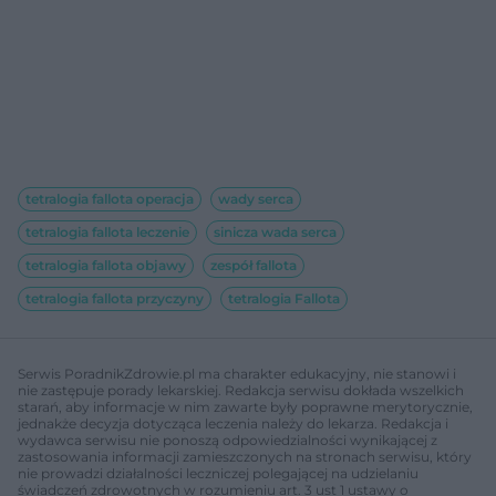
tetralogia fallota operacja
wady serca
tetralogia fallota leczenie
sinicza wada serca
tetralogia fallota objawy
zespół fallota
tetralogia fallota przyczyny
tetralogia Fallota
Serwis PoradnikZdrowie.pl ma charakter edukacyjny, nie stanowi i
nie zastępuje porady lekarskiej. Redakcja serwisu dokłada wszelkich
starań, aby informacje w nim zawarte były poprawne merytorycznie,
jednakże decyzja dotycząca leczenia należy do lekarza. Redakcja i
wydawca serwisu nie ponoszą odpowiedzialności wynikającej z
zastosowania informacji zamieszczonych na stronach serwisu, który
nie prowadzi działalności leczniczej polegającej na udzielaniu
świadczeń zdrowotnych w rozumieniu art. 3 ust 1 ustawy o