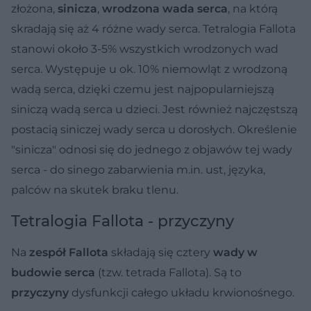
złożona,
sinicza
,
wrodzona wada serca
, na którą
skradają się aż 4 różne wady serca. Tetralogia Fallota
stanowi około 3-5% wszystkich wrodzonych wad
serca. Występuje u ok. 10% niemowląt z wrodzoną
wadą serca, dzięki czemu jest najpopularniejszą
siniczą wadą serca u dzieci. Jest również najczęstszą
postacią siniczej wady serca u dorosłych. Określenie
"sinicza" odnosi się do jednego z objawów tej wady
serca - do sinego zabarwienia m.in. ust, języka,
palców na skutek braku tlenu.
Tetralogia Fallota - przyczyny
Na
zespół Fallota
składają się cztery
wady w
budowie serca
(tzw. tetrada Fallota). Są to
przyczyny
dysfunkcji całego układu krwionośnego.