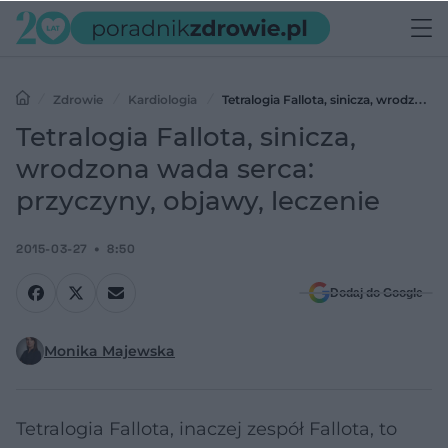
Zdrowie
Kardiologia
Tetralogia Fallota, sinicza, wrodzona
wada serca: przyczyny, objawy, leczenie
Tetralogia Fallota, sinicza,
wrodzona wada serca:
przyczyny, objawy, leczenie
2015-03-27
8:50
Dodaj do Google
Monika Majewska
Tetralogia Fallota, inaczej zespół Fallota, to