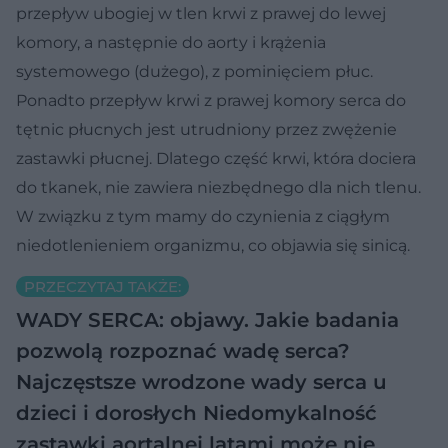
przepływ ubogiej w tlen krwi z prawej do lewej
komory, a następnie do aorty i krążenia
systemowego (dużego), z pominięciem płuc.
Ponadto przepływ krwi z prawej komory serca do
tętnic płucnych jest utrudniony przez zwężenie
zastawki płucnej. Dlatego część krwi, która dociera
do tkanek, nie zawiera niezbędnego dla nich tlenu.
W związku z tym mamy do czynienia z ciągłym
niedotlenieniem organizmu, co objawia się sinicą.
PRZECZYTAJ TAKŻE:
WADY SERCA: objawy. Jakie badania
pozwolą rozpoznać wadę serca?
Najczęstsze wrodzone wady serca u
dzieci i dorosłych
Niedomykalność
zastawki aortalnej latami może nie