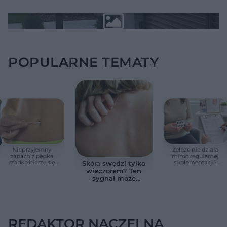
POPULARNE TEMATY
Nieprzyjemny
Żelazo nie działa
zapach z pępka
mimo regularnej
rzadko bierze się
suplementacji?
Skóra swędzi tylko
znikąd. Jeden objaw
Przyczyna może
wieczorem? Ten
zmienia wszystko
ukrywać się w
sygnał może
jelitach
wskazywać na
chorobę, która długo
nie daje objawów
REDAKTOR NACZELNA