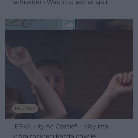
Schreiber i Wach na jednej gali!
MUZYKA
"ESKA Hity na Czasie" – playlista,
która rozkręci każdą chwilę