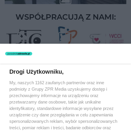
WSPÓŁPRACUJĄ Z NAMI:
Drogi Użytkowniku,
Żaden utwór zamieszczony w serwisie nie może być powielany i
My, naszych 1162 zaufanych partnerów oraz inne
rozpowszechniany lub dalej rozpowszechniany w jakikolwiek sposób
(w tym także elektroniczny lub mechaniczny) na jakimkolwiek polu
podmioty z Grupy ZPR Media uzyskujemy dostęp i
eksploatacji w jakiejkolwiek formie, włącznie z umieszczaniem w
przechowujemy informacje na urządzeniu oraz
Internecie bez pisemnej zgody właściciela praw. Jakiekolwiek użycie
przetwarzamy dane osobowe, takie jak unikalne
lub wykorzystanie utworów w całości lub w części z naruszeniem
prawa, tzn. bez właściwej zgody, jest zabronione pod groźbą kary i
identyfikatory, standardowe informacje wysyłane przez
może być ścigane prawnie.
urządzenie czy dane przeglądania w celu zapewniania
spersonalizowanych reklam, wybór spersonalizowanych
treści, pomiar reklam i treści, badanie odbiorców oraz