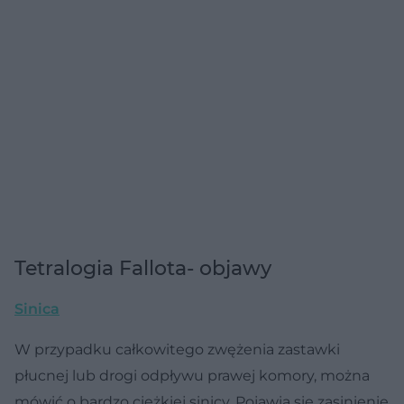
Tetralogia Fallota- objawy
Sinica
W przypadku całkowitego zwężenia zastawki
płucnej lub drogi odpływu prawej komory, można
mówić o bardzo ciężkiej sinicy. Pojawia się zasinienie