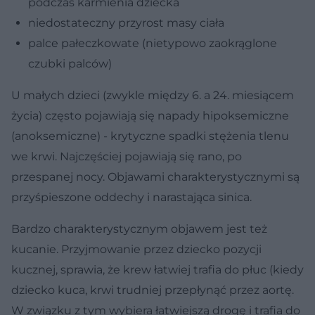
podczas karmienia dziecka
niedostateczny przyrost masy ciała
palce pałeczkowate (nietypowo zaokrąglone
czubki palców)
U małych dzieci (zwykle między 6. a 24. miesiącem
życia) często pojawiają się napady hipoksemiczne
(anoksemiczne) - krytyczne spadki stężenia tlenu
we krwi. Najczęściej pojawiają się rano, po
przespanej nocy. Objawami charakterystycznymi są
przyśpieszone oddechy i narastająca sinica.
Bardzo charakterystycznym objawem jest też
kucanie. Przyjmowanie przez dziecko pozycji
kucznej, sprawia, że krew łatwiej trafia do płuc (kiedy
dziecko kuca, krwi trudniej przepłynąć przez aortę.
W związku z tym wybiera łatwiejszą drogę i trafia do