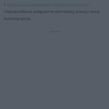
1.
Ubytek w przegrodzie międzykomorowej
–
nieprawidłowe połączenie pomiędzy prawą i lewą
komorą serca.