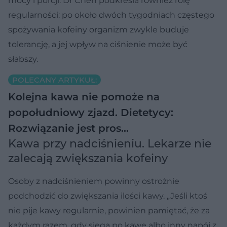
mocy i porcji. Dr Chen podkreśla również rolę
regularności: po około dwóch tygodniach częstego
spożywania kofeiny organizm zwykle buduje
tolerancję, a jej wpływ na ciśnienie może być
słabszy.
POLECANY ARTYKUŁ:
Kolejna kawa nie pomoże na
popołudniowy zjazd. Dietetycy:
Rozwiązanie jest pros…
Kawa przy nadciśnieniu. Lekarze nie
zalecają zwiększania kofeiny
Osoby z nadciśnieniem powinny ostrożnie
podchodzić do zwiększania ilości kawy. „Jeśli ktoś
nie pije kawy regularnie, powinien pamiętać, że za
każdym razem, gdy sięga po kawę albo inny napój z