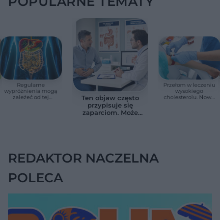
POPULARNE TEMATY
Regularne
Przełom w leczeniu
wypróżnienia mogą
wysokiego
zależeć od tej
cholesterolu. Nowa
Ten objaw często
witaminy. Odkrycie
terapia zmniejszyła
przypisuje się
zaskoczyło
LDL o ponad połowę
zaparciom. Może
naukowców
jednak wskazywać
na chorobę jelita
REDAKTOR NACZELNA
POLECA