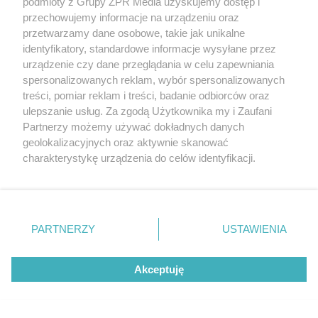
podmioty z Grupy ZPR Media uzyskujemy dostęp i
przechowujemy informacje na urządzeniu oraz
przetwarzamy dane osobowe, takie jak unikalne
identyfikatory, standardowe informacje wysyłane przez
urządzenie czy dane przeglądania w celu zapewniania
spersonalizowanych reklam, wybór spersonalizowanych
treści, pomiar reklam i treści, badanie odbiorców oraz
ulepszanie usług. Za zgodą Użytkownika my i Zaufani
Partnerzy możemy używać dokładnych danych
geolokalizacyjnych oraz aktywnie skanować
TEKST SPONSOROWANY
charakterystykę urządzenia do celów identyfikacji.
Daleko do pięciu porcji dziennie.
Ponieważ cenimy Twoją prywatność, prosimy o zgodę na
Badanie pokazuje, jak Polacy
korzystanie z tych technologii poprzez kliknięcie
„Akceptuję”. Zgoda jest dobrowolna i zawsze możesz ją
naprawdę jedzą warzywa i owoce
zmienić/wycofać klikając przycisk ustawień prywatności
PARTNERZY
USTAWIENIA
znajdujący się w lewym dolnym rogu strony
. Niektóre
rodzaje przetwarzania danych nie wymagają zgody
Akceptuję
użytkownika, ale masz prawo sprzeciwić się takiemu
przetwarzaniu. Preferencje będą miały zastosowanie tylko
na tej witrynie.