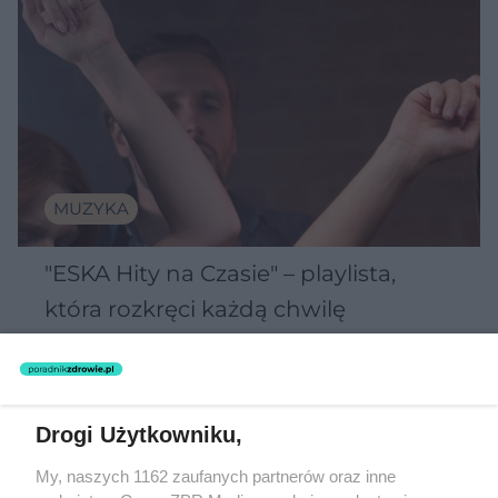
MUZYKA
"ESKA Hity na Czasie" – playlista,
która rozkręci każdą chwilę
Drogi Użytkowniku,
5
My, naszych 1162 zaufanych partnerów oraz inne