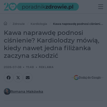
Zdrowie
Kardiologia
Kawa naprawdę podnosi ciśnienie?
Kardiolodzy mówią, kiedy nawet jedna filiżanka zaczyna szkodzić
Kawa naprawdę podnosi
ciśnienie? Kardiolodzy mówią,
kiedy nawet jedna filiżanka
zaczyna szkodzić
2026-07-08
11:48
REKLAMA
Dodaj do Google
Romana Makówka