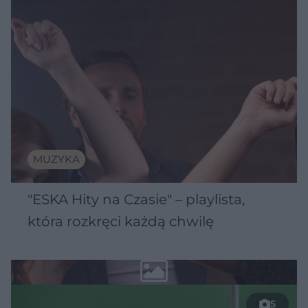
MUZYKA
"ESKA Hity na Czasie" – playlista,
która rozkręci każdą chwilę
5