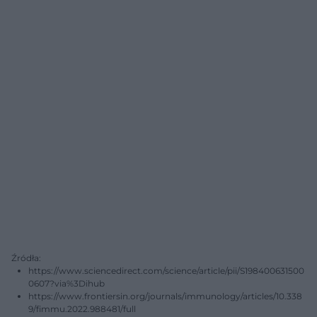
Źródła:
https://www.sciencedirect.com/science/article/pii/S198400631500
0607?via%3Dihub
https://www.frontiersin.org/journals/immunology/articles/10.338
9/fimmu.2022.988481/full