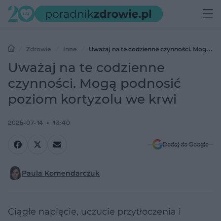
Zdrowie
Inne
Uważaj na te codzienne czynności. Mogą
podnosić poziom kortyzolu we krwi
Uważaj na te codzienne
czynności. Mogą podnosić
poziom kortyzolu we krwi
2025-07-14
13:40
Dodaj do Google
Paula Komendarczuk
Ciągłe napięcie, uczucie przytłoczenia i