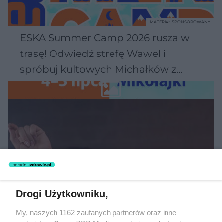
MATERIAŁ SPONSOROWANY
ESKA Summer Camp 2026 rusza w
trasę! Odwiedź strefę Wawel i
spróbuj kultowych Michałków z
Wawelu
Drogi Użytkowniku,
My, naszych 1162 zaufanych partnerów oraz inne