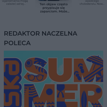
wypróżnienia mogą
wysokiego
zależeć od tej
cholesterolu. Nowa
Ten objaw często
witaminy. Odkrycie
terapia zmniejszyła
przypisuje się
zaskoczyło
LDL o ponad połowę
zaparciom. Może
naukowców
jednak wskazywać
na chorobę jelita
REDAKTOR NACZELNA
POLECA