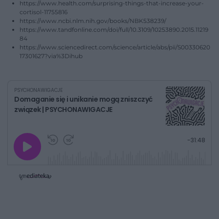
https://www.health.com/surprising-things-that-increase-your-
cortisol-11755816
https://www.ncbi.nlm.nih.gov/books/NBK538239/
https://www.tandfonline.com/doi/full/10.3109/10253890.2015.11219
84
https://www.sciencedirect.com/science/article/abs/pii/S00330620
17301627?via%3Dihub
PSYCHONAWIGACJE
Domaganie się i unikanie mogą zniszczyć
związek | PSYCHONAWIGACJE
G
P
P
P
-
31:48
r
r
r
o
a
z
z
j
z
e
e
w
w
o
i
i
s
ń
ń
t
1
1
0
0
a
s
s
ł
d
d
y
o
o