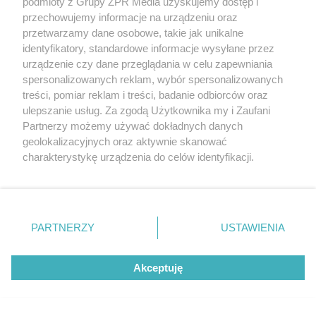
podmioty z Grupy ZPR Media uzyskujemy dostęp i
MUZYKA
przechowujemy informacje na urządzeniu oraz
przetwarzamy dane osobowe, takie jak unikalne
"ESKA Hity na Czasie" – playlista,
identyfikatory, standardowe informacje wysyłane przez
urządzenie czy dane przeglądania w celu zapewniania
która rozkręci każdą chwilę
spersonalizowanych reklam, wybór spersonalizowanych
treści, pomiar reklam i treści, badanie odbiorców oraz
ulepszanie usług. Za zgodą Użytkownika my i Zaufani
Partnerzy możemy używać dokładnych danych
geolokalizacyjnych oraz aktywnie skanować
5
charakterystykę urządzenia do celów identyfikacji.
Ponieważ cenimy Twoją prywatność, prosimy o zgodę na
korzystanie z tych technologii poprzez kliknięcie
„Akceptuję”. Zgoda jest dobrowolna i zawsze możesz ją
zmienić/wycofać klikając przycisk ustawień prywatności
PARTNERZY
USTAWIENIA
znajdujący się w lewym dolnym rogu strony
. Niektóre
rodzaje przetwarzania danych nie wymagają zgody
Akceptuję
użytkownika, ale masz prawo sprzeciwić się takiemu
przetwarzaniu. Preferencje będą miały zastosowanie tylko
na tej witrynie.