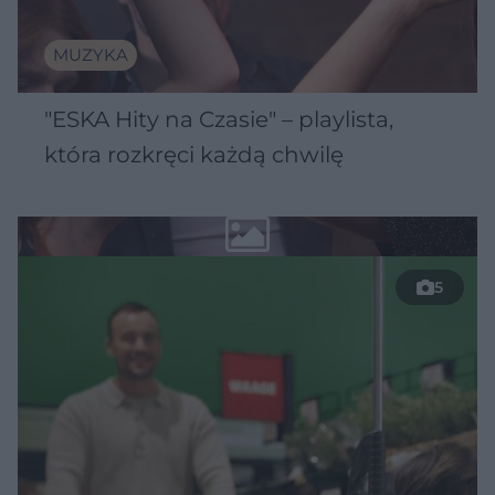
MUZYKA
"ESKA Hity na Czasie" – playlista,
która rozkręci każdą chwilę
5