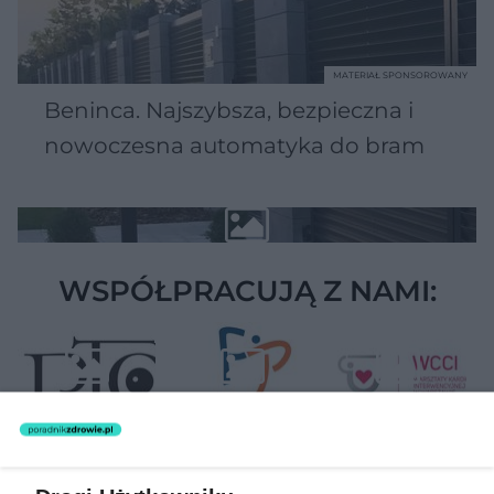
MATERIAŁ SPONSOROWANY
Beninca. Najszybsza, bezpieczna i
nowoczesna automatyka do bram
WSPÓŁPRACUJĄ Z NAMI: