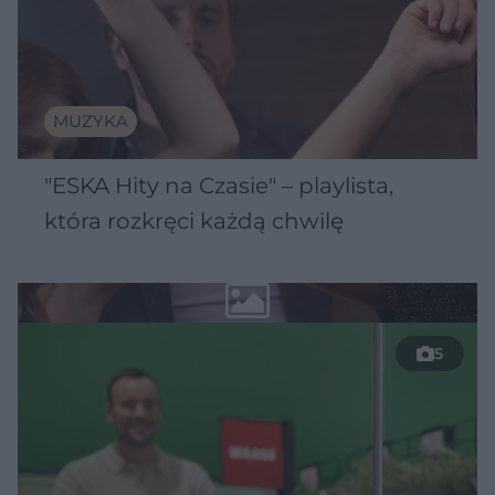
MUZYKA
"ESKA Hity na Czasie" – playlista,
która rozkręci każdą chwilę
5