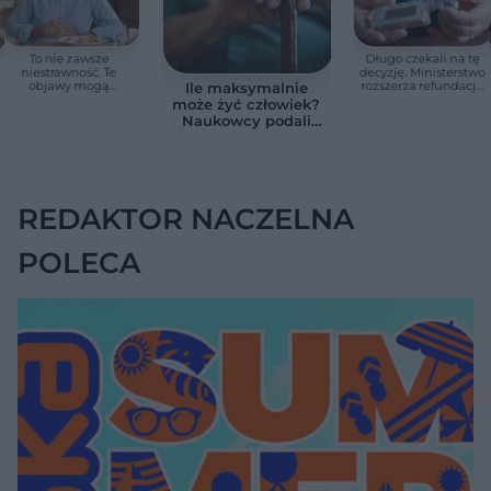
To nie zawsze
Długo czekali na tę
niestrawność. Te
decyzję. Ministerstwo
objawy mogą
rozszerza refundację
Ile maksymalnie
wskazywać na raka
pomp insulinowych
może żyć człowiek?
trzustki
Naukowcy podali
zaskakującą liczbę
REDAKTOR NACZELNA
POLECA