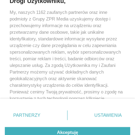
Drogi Użytkowniku,
Żaden utwór zamieszczony w serwisie nie może być powielany i
My, naszych 1162 zaufanych partnerów oraz inne
rozpowszechniany lub dalej rozpowszechniany w jakikolwiek sposób
(w tym także elektroniczny lub mechaniczny) na jakimkolwiek polu
podmioty z Grupy ZPR Media uzyskujemy dostęp i
eksploatacji w jakiejkolwiek formie, włącznie z umieszczaniem w
przechowujemy informacje na urządzeniu oraz
Internecie bez pisemnej zgody właściciela praw. Jakiekolwiek użycie
przetwarzamy dane osobowe, takie jak unikalne
lub wykorzystanie utworów w całości lub w części z naruszeniem
prawa, tzn. bez właściwej zgody, jest zabronione pod groźbą kary i
identyfikatory, standardowe informacje wysyłane przez
może być ścigane prawnie.
urządzenie czy dane przeglądania w celu zapewniania
spersonalizowanych reklam, wybór spersonalizowanych
treści, pomiar reklam i treści, badanie odbiorców oraz
ulepszanie usług. Za zgodą Użytkownika my i Zaufani
Partnerzy możemy używać dokładnych danych
geolokalizacyjnych oraz aktywnie skanować
charakterystykę urządzenia do celów identyfikacji.
O nas
Ponieważ cenimy Twoją prywatność, prosimy o zgodę na
korzystanie z tych technologii poprzez kliknięcie
Informacje prawne
„Akceptuję”. Zgoda jest dobrowolna i zawsze możesz ją
Nasze serwisy
zmienić/wycofać klikając przycisk ustawień prywatności
PARTNERZY
USTAWIENIA
znajdujący się w lewym dolnym rogu strony
. Niektóre
© 2026 Grupa ZPR Media
rodzaje przetwarzania danych nie wymagają zgody
Akceptuję
użytkownika, ale masz prawo sprzeciwić się takiemu