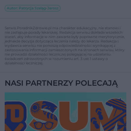
Autor: Patrycja Szeląg-Jarosz
Serwis PoradnikZdrowie.pl ma charakter edukacyjny, nie stanowi i
nie zastępuje porady lekarskiej. Redakcja serwisu dokłada wszelkich
starań, aby informacje w nim zawarte były poprawne merytorycznie,
jednakże decyzja dotycząca leczenia należy do lekarza. Redakcja i
wydawca serwisu nie ponoszą odpowiedzialności wynikającej z
zastosowania informacji zamieszczonych na stronach serwisu, który
nie prowadzi działalności leczniczej polegającej na udzielaniu
świadczeń zdrowotnych w rozumieniu art. 3 ust 1 ustawy o
działalności leczniczej.
NASI PARTNERZY POLECAJĄ