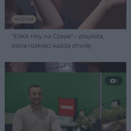
MUZYKA
"ESKA Hity na Czasie" – playlista,
która rozkręci każdą chwilę
5