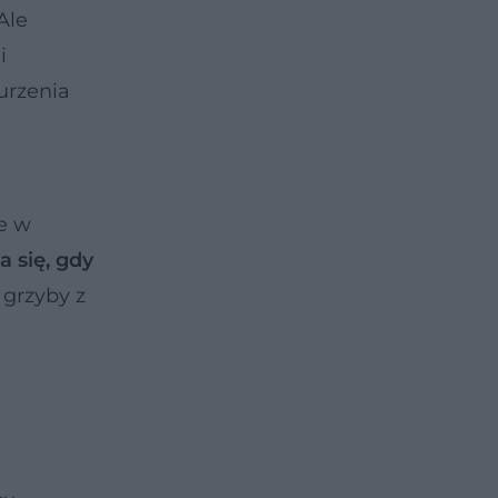
Ale
i
urzenia
ie w
a się, gdy
 grzyby z