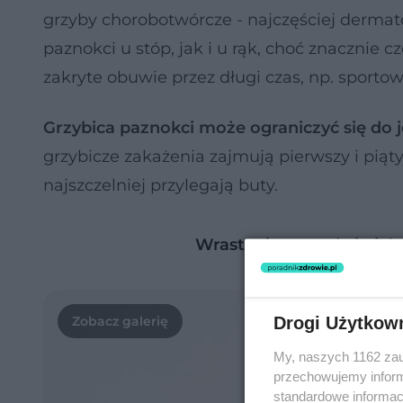
grzyby chorobotwórcze - najczęściej dermato
paznokci u stóp, jak i u rąk, choć znacznie 
zakryte obuwie przez długi czas, np. sport
Grzybica paznokci może ograniczyć się do je
grzybicze zakażenia zajmują pierwszy i piąt
najszczelniej przylegają buty.
Wrastanie paznokci - jak 
Drogi Użytkow
My, naszych 1162 zau
przechowujemy informa
standardowe informac