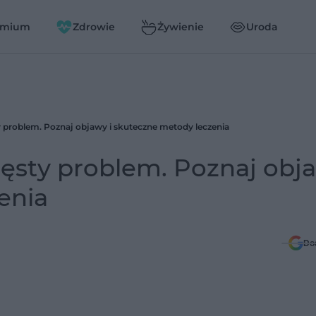
emium
Zdrowie
Żywienie
Uroda
y problem. Poznaj objawy i skuteczne metody leczenia
zęsty problem. Poznaj obja
enia
Do