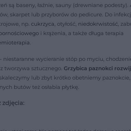
 są baseny, łaźnie, sauny (drewniane podesty). 
ów, skarpet lub przyborów do pedicure. Do infekcj
trojowe, np.
cukrzyca
, otyłość,
niedokrwistość
, zab
pornościowego
i krążenia, a także długa terapia
emioterapia
.
ć - niestaranne wycieranie stóp po myciu, chodzen
 z tworzywa sztucznego.
Grzybica paznokci rozwij
ię skaleczymy lub zbyt krótko obetniemy paznokcie,
nych butów też osłabia płytkę.
 zdjęcia: