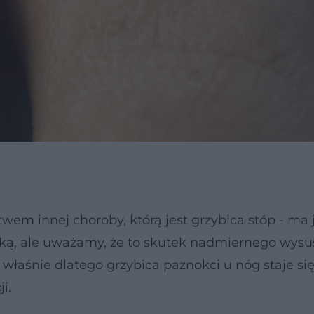
wem innej choroby, którą jest grzybica stóp - ma j
eką, ale uważamy, że to skutek nadmiernego wysu
właśnie dlatego grzybica paznokci u nóg staje si
i.