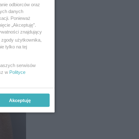
anie odbiorców oraz
nych danych
kacji. Ponieważ
ięcie „Akceptuję”.
ywatności znajdujący
ą zgody użytkownika,
 tylko na tej
 naszych serwisów
esz w
Polityce
Akceptuję