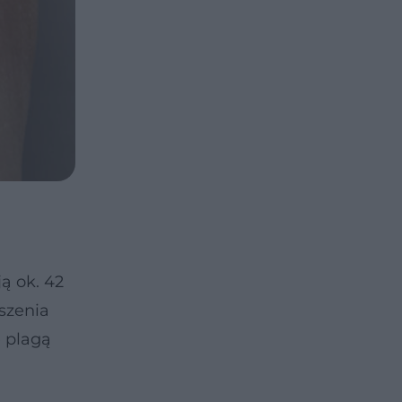
ą ok. 42
szenia
ę plagą