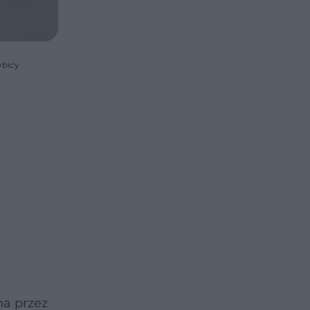
ybicy
na przez