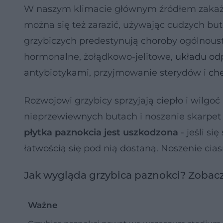
W naszym klimacie głównym źródłem zakażeń
można się też zarazić, używając cudzych but
grzybiczych predestynują choroby ogólnous
hormonalne, żołądkowo-jelitowe,
układu od
antybiotykami, przyjmowanie sterydów i
ch
Rozwojowi grzybicy sprzyjają ciepło i wilgo
nieprzewiewnych butach i noszenie skarpet
płytka paznokcia jest uszkodzona
- jeśli s
łatwością się pod nią dostaną. Noszenie cias
Jak wygląda grzybica paznokci? Zobacz
Ważne