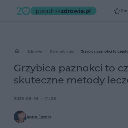
Pr
Zdrowie
Dermatologia
Grzybica paznokci to częst
Grzybica paznokci to c
skuteczne metody lecz
2025-06-24
14:06
Anna Jarosz