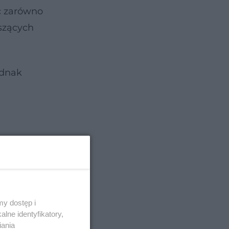
yć zarówno
oszących
ednak
5
y dostęp i
lne identyfikatory,
iania