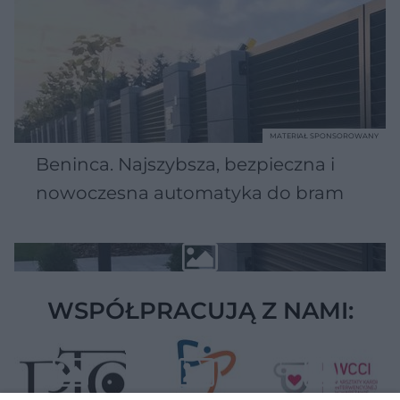
MATERIAŁ SPONSOROWANY
Beninca. Najszybsza, bezpieczna i
nowoczesna automatyka do bram
WSPÓŁPRACUJĄ Z NAMI: