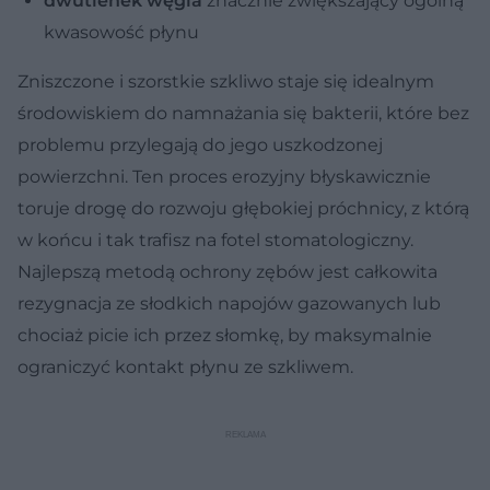
dwutlenek węgla
znacznie zwiększający ogólną
kwasowość płynu
Zniszczone i szorstkie szkliwo staje się idealnym
środowiskiem do namnażania się bakterii, które bez
problemu przylegają do jego uszkodzonej
powierzchni. Ten proces erozyjny błyskawicznie
toruje drogę do rozwoju głębokiej próchnicy, z którą
w końcu i tak trafisz na fotel stomatologiczny.
Najlepszą metodą ochrony zębów jest całkowita
rezygnacja ze słodkich napojów gazowanych lub
chociaż picie ich przez słomkę, by maksymalnie
ograniczyć kontakt płynu ze szkliwem.