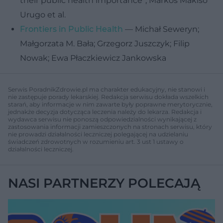
their public health importance”; Markos Makiso
Urugo et al.
Frontiers in Public Health
— Michał Seweryn;
Małgorzata M. Bała; Grzegorz Juszczyk; Filip
Nowak; Ewa Płaczkiewicz Jankowska
Serwis PoradnikZdrowie.pl ma charakter edukacyjny, nie stanowi i
nie zastępuje porady lekarskiej. Redakcja serwisu dokłada wszelkich
starań, aby informacje w nim zawarte były poprawne merytorycznie,
jednakże decyzja dotycząca leczenia należy do lekarza. Redakcja i
wydawca serwisu nie ponoszą odpowiedzialności wynikającej z
zastosowania informacji zamieszczonych na stronach serwisu, który
nie prowadzi działalności leczniczej polegającej na udzielaniu
świadczeń zdrowotnych w rozumieniu art. 3 ust 1 ustawy o
działalności leczniczej.
NASI PARTNERZY POLECAJĄ