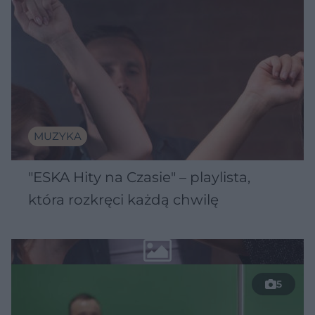
MUZYKA
"ESKA Hity na Czasie" – playlista,
która rozkręci każdą chwilę
5