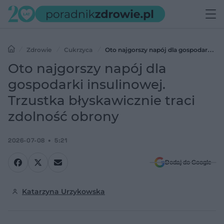
Zdrowie
Cukrzyca
Oto najgorszy napój dla gospodarki
insulinowej. Trzustka błyskawicznie traci zdolność obrony
Oto najgorszy napój dla
gospodarki insulinowej.
Trzustka błyskawicznie traci
zdolność obrony
2026-07-08
5:21
Dodaj do Google
Katarzyna Urzykowska