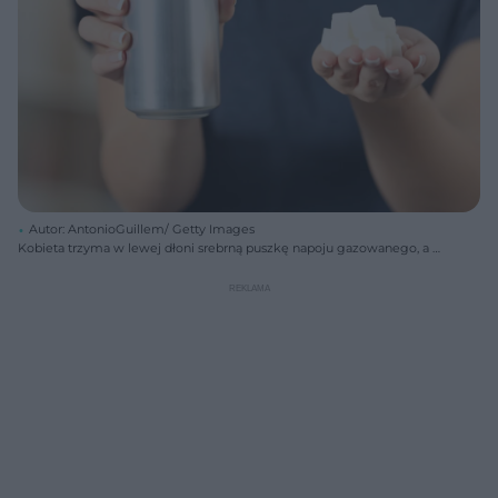
Autor: AntonioGuillem/ Getty Images
Kobieta trzyma w lewej dłoni srebrną puszkę napoju gazowanego, a w
prawej dłoni garść kostek cukru. Obraz symbolizuje ilość cukru w
słodzonych napojach, negatywnie wpływającą na trzustkę. Więcej o
złych nawykach żywieniowych przeczytasz na Poradnik Zdrowie.