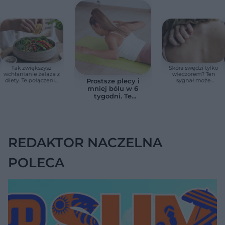
Tak zwiększysz
Skóra swędzi tylko
wchłanianie żelaza z
wieczorem? Ten
diety. Te połączenia
sygnał może
Prostsze plecy i
produktów
wskazywać na
mniej bólu w 6
pomagają przy
chorobę, która długo
tygodni. Te
anemii
nie daje objawów
ćwiczenia
pomagają
zmniejszyć wdowi
garb
REDAKTOR NACZELNA
POLECA