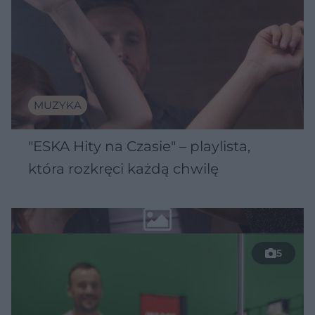
MUZYKA
"ESKA Hity na Czasie" – playlista,
która rozkręci każdą chwilę
5