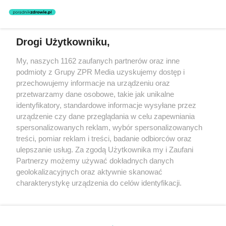
Drogi Użytkowniku,
Żaden utwór zamieszczony w serwisie nie może być powielany i
My, naszych 1162 zaufanych partnerów oraz inne
rozpowszechniany lub dalej rozpowszechniany w jakikolwiek sposób
podmioty z Grupy ZPR Media uzyskujemy dostęp i
(w tym także elektroniczny lub mechaniczny) na jakimkolwiek polu
eksploatacji w jakiejkolwiek formie, włącznie z umieszczaniem w
przechowujemy informacje na urządzeniu oraz
Internecie bez pisemnej zgody właściciela praw. Jakiekolwiek użycie
przetwarzamy dane osobowe, takie jak unikalne
lub wykorzystanie utworów w całości lub w części z naruszeniem
identyfikatory, standardowe informacje wysyłane przez
prawa, tzn. bez właściwej zgody, jest zabronione pod groźbą kary i
może być ścigane prawnie.
urządzenie czy dane przeglądania w celu zapewniania
spersonalizowanych reklam, wybór spersonalizowanych
treści, pomiar reklam i treści, badanie odbiorców oraz
ulepszanie usług. Za zgodą Użytkownika my i Zaufani
Partnerzy możemy używać dokładnych danych
geolokalizacyjnych oraz aktywnie skanować
charakterystykę urządzenia do celów identyfikacji.
O nas
Ponieważ cenimy Twoją prywatność, prosimy o zgodę na
korzystanie z tych technologii poprzez kliknięcie
Informacje prawne
„Akceptuję”. Zgoda jest dobrowolna i zawsze możesz ją