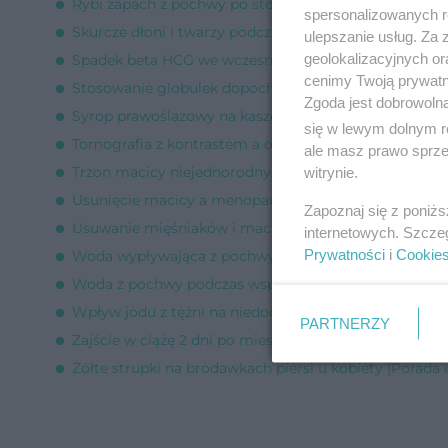
Rybi zapach z pochwy po stosunku [Porada eksperta]
spersonalizowanych re
Skurcze dłoni i twarzy podczas współżycia [Porada ek
ulepszanie usług. Za
geolokalizacyjnych or
Spadek beta HCG we wczesnej ciąży [Porada eksperta
cenimy Twoją prywatno
Stosowanie globulek dopochwowych a współżycie [Po
Zgoda jest dobrowoln
Syrop prawoślazowy na kaszel w ciąży [Porada ekspert
się w lewym dolnym r
Tomografia z kontrastem a obniżone TSH [Porada eks
ale masz prawo sprzec
Trzon macicy niejednorodny echogenicznie [Porada e
witrynie.
Usunięcie macicy a menopauza [Porada eksperta]
Zapoznaj się z poniż
Usuwanie mięśniaków i macicy - przed czy po miesiąc
internetowych. Szcze
Prywatności
i
Cookie
Woda wypływająca z pochwy podczas stosunku [Porad
Woda z pochwy podczas współżycia [Porada eksperta
Wpływ jodu z tężni na niedoczynność tarczycy [Porad
PARTNERZY
Zajście w ciążę 2 dni po miesiączce? [Porada eksperta]
Żółte strupki na brodawkach piersi u kobiety [Porada 