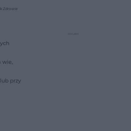
ik Zdrowie
nych
 wie,
lub przy