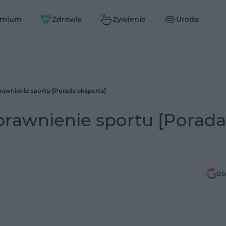
emium
Zdrowie
Żywienie
Uroda
awnienie sportu [Porada eksperta]
rawnienie sportu [Porada
Do