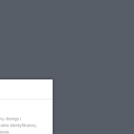
y dostęp i
lne identyfikatory,
iania