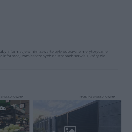
ń, aby informacje w nim zawarte były poprawne merytorycznie,
a informacji zamieszczonych na stronach serwisu, który nie
T SPONSOROWANY
MATERIAŁ SPONSOROWANY
5