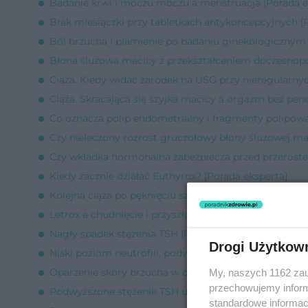
Badanie krwi i moczu moczu a menstruacja [Porada e
Brak miesiączki przy tabletkach antykoncepcyjnych [
Ból brzucha i plamienie po badaniu ginekologicznym 
Błona śluzowa macicy z przekształceniem doczesnop
Ciąża. Kiedy widać zarodek na USG przy nieregularnyc
Ciąża. Skracająca się szyjka macicy a orgazm bez pene
Co oznacza polip endometrialny i fragmenty polipow
Czy nieleczony rozrost gruczołowy błony śluzowej mac
Czy wkładka hormonalna zabezpiecza przed przerost
Kiedy zacznie działać Euthyrox? [Porada eksperta]
Kolejna ciąża po pęknięciu szyjki macicy podczas por
Letrox a chudnięcie i przyszła ciąża [Porada eksperta]
Nagły spadek stężenia TSH [Porada eksperta]
Drogi Użytkow
Niski poziom neutrofili, podwyższone limfocyty [Pora
Oparzenie skóry brzucha w ciąży [Porada eksperta]
My, naszych 1162 zau
przechowujemy informa
Podwyższone stężenie TSH u nastolatki [Porada ekspe
standardowe informac