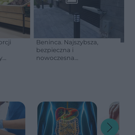
rcji
Beninca. Najszybsza,
bezpieczna i
y
nowoczesna
automatyka do bram