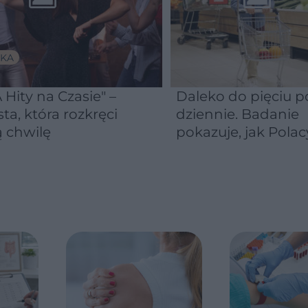
KA
 Hity na Czasie" –
Daleko do pięciu po
sta, która rozkręci
dziennie. Badanie
 chwilę
pokazuje, jak Polac
naprawdę jedzą
warzywa i owoce