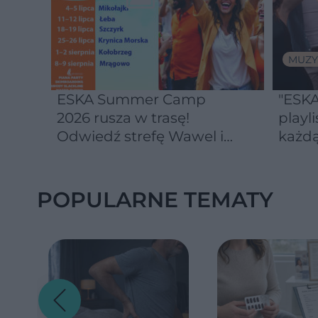
MUZY
ESKA Summer Camp
"ESKA
2026 rusza w trasę!
playli
Odwiedź strefę Wawel i
każdą
spróbuj kultowych
Michałków z Wawelu
POPULARNE TEMATY