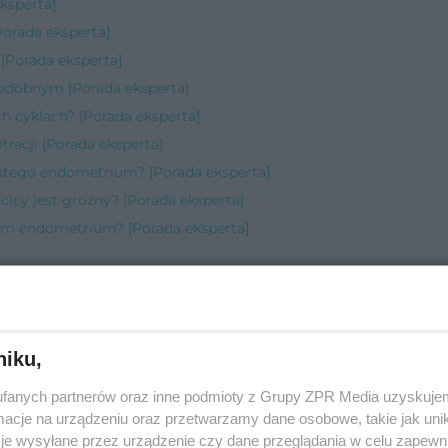
ksperta]
Porada eksperta]
[Porada eksperta]
odobnym [Porada eksperta]
h cyklach? [Porada eksperta]
tracji [Porada eksperta]
atego endometrium? [Porada eksperta]
icy jest groźny? [Porada eksperta]
em endometrium? [Porada eksperta]
odu [Porada eksperta]
niku,
da eksperta]
fanych partnerów oraz inne podmioty z Grupy ZPR Media uzyskujem
cje na urządzeniu oraz przetwarzamy dane osobowe, takie jak unika
rta]
je wysyłane przez urządzenie czy dane przeglądania w celu zapewn