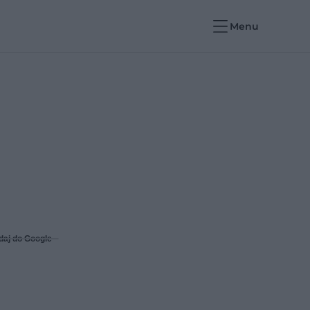
Menu
daj do Google