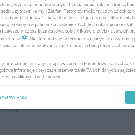
klam, wybór spersonalizowanych treści, pomiar reklam i treści, bad
sperta]
 zgodą Użytkownika my i Zaufani Partnerzy możemy używać dokład
az aktywnie skanować charakterystykę urządzenia do celów identyfi
]
ść, prosimy o zgodę na korzystanie z tych technologii poprzez klikn
rada eksperta]
a i zawsze możesz ją zmienić/wycofać klikając przycisk ustawień pr
a]
ogu strony
. Niektóre rodzaje przetwarzania danych nie wymagaj
perta]
iwić się takiemu przetwarzaniu. Preferencje będą miały zastosowanie
ksperta]
szymi informacjami, abyś mógł świadomie i komfortowo korzystać z
zce? [Porada eksperta]
gółowe informacje dotyczące przetwarzania Twoich danych znajdzi
s
oraz po kliknięciu w „Ustawienia”.
a eksperta]
]
a eksperta]
USTAWIENIA
eksperta]