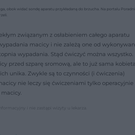
oga, obok widać sondę aparatu przykładaną do brzucha. Na portalu Poradn
zeli.
ekłym związanym z osłabieniem całego aparatu
 wypadania macicy i nie zależą one od wykonywa
 stopnia wypadania. Stąd ćwiczyć można wszystko.
y przed szparę sromową, ale to już sama kobieta
ich unika. Zwykle są to czynności (i ćwiczenia)
cicy nie leczy się ćwiczeniami tylko operacyjnie 
 macicy.
ormacyjny i nie zastąpi wizyty u lekarza.