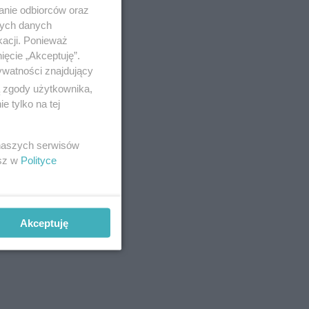
anie odbiorców oraz
nych danych
kacji. Ponieważ
ięcie „Akceptuję”.
ywatności znajdujący
ą zgody użytkownika,
 tylko na tej
 naszych serwisów
esz w
Polityce
Akceptuję