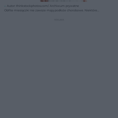
Autor: thinkstockphotos.com/ Archiwum prywatne
Obfite miesiączki nie zawsze mają podłoże chorobowe. Niektóre
kobiety mają taki właśnie profil krwawień. Obfite miesiączki są też
normalne w dwóch okresach życia kobiety – pokwitania i
przekwitania.