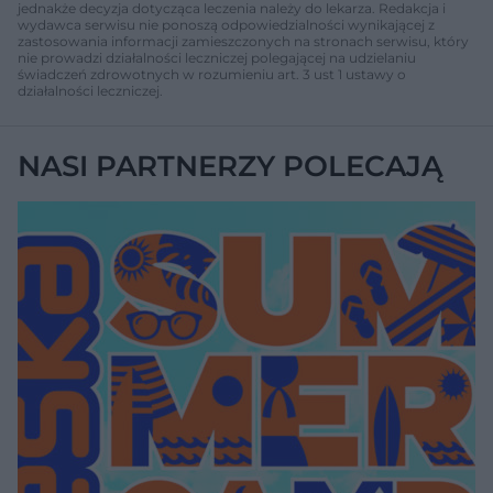
jednakże decyzja dotycząca leczenia należy do lekarza. Redakcja i
wydawca serwisu nie ponoszą odpowiedzialności wynikającej z
zastosowania informacji zamieszczonych na stronach serwisu, który
nie prowadzi działalności leczniczej polegającej na udzielaniu
świadczeń zdrowotnych w rozumieniu art. 3 ust 1 ustawy o
działalności leczniczej.
NASI PARTNERZY POLECAJĄ