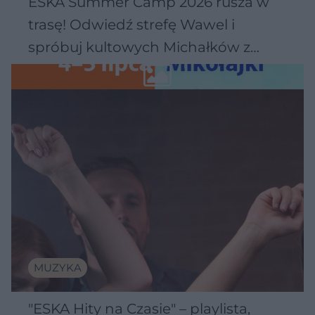
ESKA Summer Camp 2026 rusza w
trasę! Odwiedź strefę Wawel i
spróbuj kultowych Michałków z
Wawelu
MUZYKA
"ESKA Hity na Czasie" – playlista,