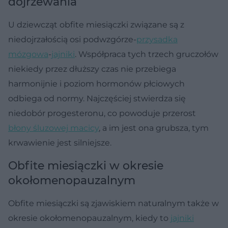
dojrzewania
U dziewcząt obfite miesiączki związane są z
niedojrzałością osi podwzgórze-
przysadka
mózgowa
-
jajniki
. Współpraca tych trzech gruczołów
niekiedy przez dłuższy czas nie przebiega
harmonijnie i poziom hormonów płciowych
odbiega od normy. Najczęściej stwierdza się
niedobór progesteronu, co powoduje przerost
błony śluzowej macicy
, a im jest ona grubsza, tym
krwawienie jest silniejsze.
Obfite miesiączki w okresie
okołomenopauzalnym
Obfite miesiączki są zjawiskiem naturalnym także w
okresie okołomenopauzalnym, kiedy to
jajniki