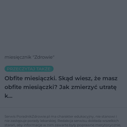
miesięcznik "Zdrowie"
PRZECZYTAJ TAKŻE:
Obfite miesiączki. Skąd wiesz, że masz
obfite miesiączki? Jak zmierzyć utratę
k…
Serwis PoradnikZdrowie.pl ma charakter edukacyjny, nie stanowi i
nie zastępuje porady lekarskiej. Redakcja serwisu dokłada wszelkich
starań, aby informacje w nim zawarte były poprawne merytorycznie,