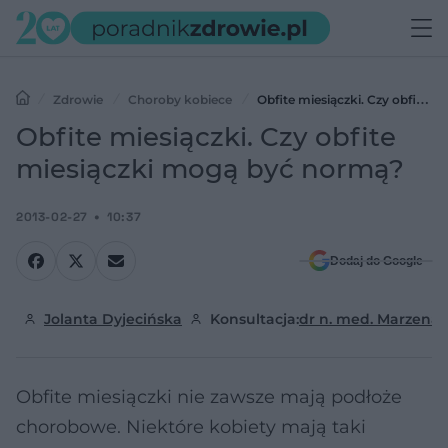
Zdrowie
Choroby kobiece
Obfite miesiączki. Czy obfite
miesiączki mogą być normą?
Obfite miesiączki. Czy obfite
miesiączki mogą być normą?
2013-02-27
10:37
Dodaj do Google
Jolanta Dyjecińska
Konsultacja:
dr n. med. Marzena
Obfite miesiączki nie zawsze mają podłoże
chorobowe. Niektóre kobiety mają taki