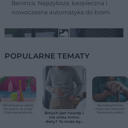
Beninca. Najszybsza, bezpieczna i
nowoczesna automatyka do bram
POPULARNE TEMATY
Zdrowie jamy ustnej
Ile maksymalnie
nie jedzie na urlop.
może żyć człowiek?
Dlaczego podczas
Naukowcy podali
Brzuch jest twardy i
wakacji nie warto
zaskakującą liczbę
nie znika mimo
zapominać o
diety? To może być
przestrzeniach
wodobrzusze, nie
międzyzębowych?