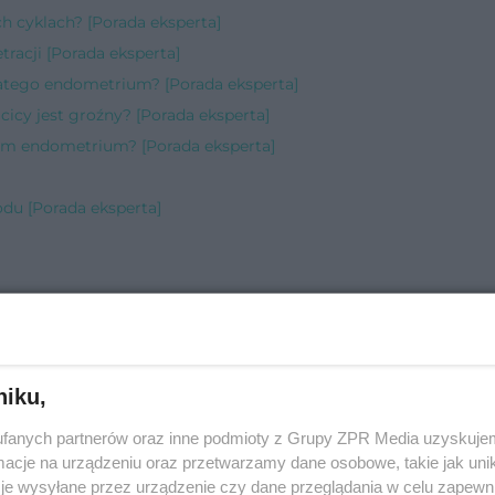
h cyklach? [Porada eksperta]
tracji [Porada eksperta]
atego endometrium? [Porada eksperta]
icy jest groźny? [Porada eksperta]
em endometrium? [Porada eksperta]
odu [Porada eksperta]
da eksperta]
rta]
niku,
sperta]
fanych partnerów oraz inne podmioty z Grupy ZPR Media uzyskujem
]
cje na urządzeniu oraz przetwarzamy dane osobowe, takie jak unika
rada eksperta]
je wysyłane przez urządzenie czy dane przeglądania w celu zapewn