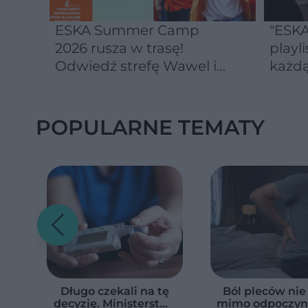
ESKA Summer Camp
"ESKA
2026 rusza w trasę!
playli
Odwiedź strefę Wawel i
każdą
spróbuj kultowych
Michałków z Wawelu
POPULARNE TEMATY
Długo czekali na tę
Ból pleców nie
decyzję. Ministerstwo
mimo odpoczynk