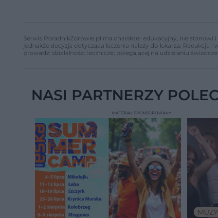
Serwis PoradnikZdrowie.pl ma charakter edukacyjny, nie stanowi i 
jednakże decyzja dotycząca leczenia należy do lekarza. Redakcja 
prowadzi działalności leczniczej polegającej na udzielaniu świadcze
NASI PARTNERZY POLE
MATERIAŁ SPONSOROWANY
MUZY