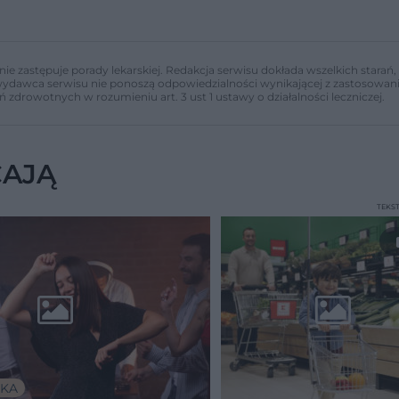
nie zastępuje porady lekarskiej. Redakcja serwisu dokłada wszelkich stara
i wydawca serwisu nie ponoszą odpowiedzialności wynikającej z zastosowani
ń zdrowotnych w rozumieniu art. 3 ust 1 ustawy o działalności leczniczej.
CAJĄ
TEKS
KA