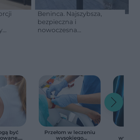
rcji
Beninca. Najszybsza,
bezpieczna i
y
nowoczesna
automatyka do bram
ogą być
Przełom w leczeniu
Reg
erowane.
wysokiego
wypróżn