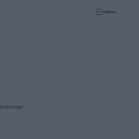
Menu
daj do Google