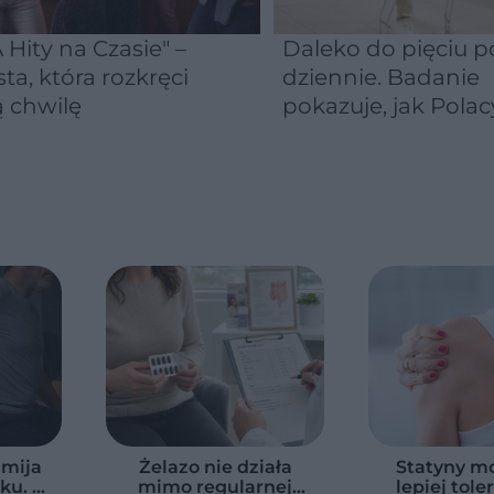
 Hity na Czasie" –
Daleko do pięciu po
sta, która rozkręci
dziennie. Badanie
 chwilę
pokazuje, jak Polac
naprawdę jedzą
warzywa i owoce
 mija
Żelazo nie działa
Statyny m
u. Te
mimo regularnej
lepiej tol