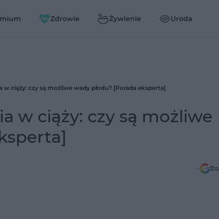
emium
Zdrowie
Żywienie
Uroda
 ciąży: czy są możliwe wady płodu? [Porada eksperta]
w ciąży: czy są możliwe
ksperta]
Do