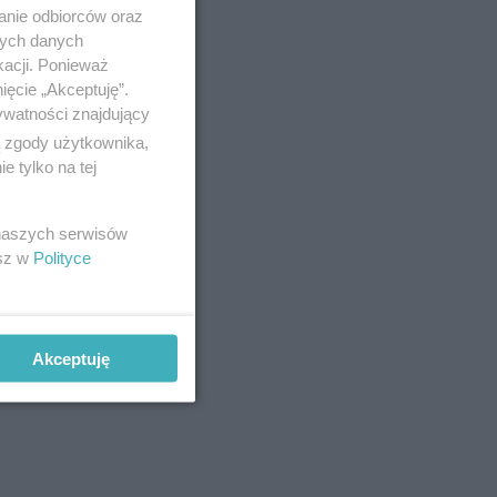
anie odbiorców oraz
nych danych
kacji. Ponieważ
ięcie „Akceptuję”.
ywatności znajdujący
ą zgody użytkownika,
 tylko na tej
 naszych serwisów
esz w
Polityce
Akceptuję