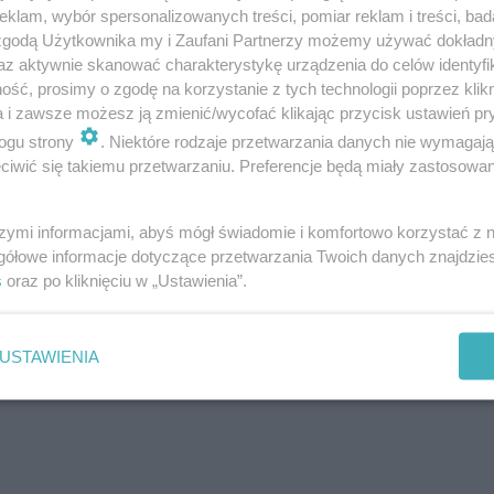
klam, wybór spersonalizowanych treści, pomiar reklam i treści, bad
a]
 zgodą Użytkownika my i Zaufani Partnerzy możemy używać dokład
perta]
az aktywnie skanować charakterystykę urządzenia do celów identyfi
ksperta]
ść, prosimy o zgodę na korzystanie z tych technologii poprzez klikn
a i zawsze możesz ją zmienić/wycofać klikając przycisk ustawień pr
ogu strony
. Niektóre rodzaje przetwarzania danych nie wymagaj
zce? [Porada eksperta]
iwić się takiemu przetwarzaniu. Preferencje będą miały zastosowanie
a eksperta]
]
szymi informacjami, abyś mógł świadomie i komfortowo korzystać z
a eksperta]
gółowe informacje dotyczące przetwarzania Twoich danych znajdzi
s
oraz po kliknięciu w „Ustawienia”.
eksperta]
USTAWIENIA