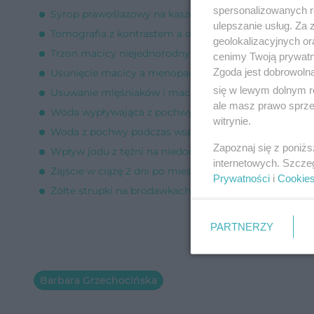
spersonalizowanych re
Syrop prawoślazowy na kaszel w ciąży [Porada ekspert
ulepszanie usług. Za
Tomografia z kontrastem a obniżone TSH [Porada eks
geolokalizacyjnych or
Trzon macicy niejednorodny echogenicznie [Porada e
cenimy Twoją prywatno
Zgoda jest dobrowoln
Usunięcie macicy a menopauza [Porada eksperta]
się w lewym dolnym r
Usuwanie mięśniaków i macicy - przed czy po miesiąc
ale masz prawo sprzec
Woda wypływająca z pochwy podczas stosunku [Porad
witrynie.
Woda z pochwy podczas współżycia [Porada eksperta
Zapoznaj się z poniż
Wpływ jodu z tężni na niedoczynność tarczycy [Porad
internetowych. Szcze
Zajście w ciążę 2 dni po miesiączce? [Porada eksperta]
Prywatności
i
Cookie
Żółte strupki na brodawkach piersi u kobiety [Porada 
PARTNERZY
Barbara Grzechocińska