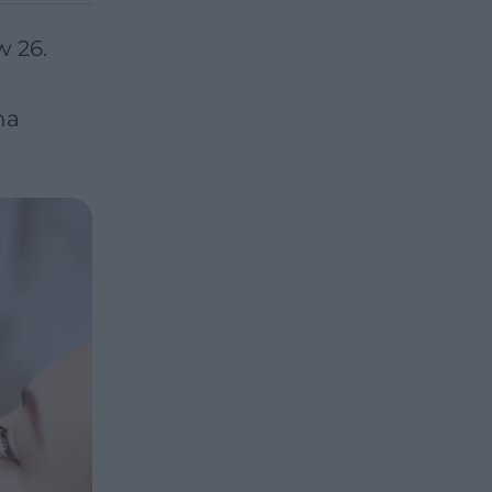
w 26.
o
na