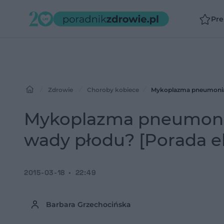
Pr
Zdrowie
Choroby kobiece
Mykoplazma pneumonia w
Mykoplazma pneumonia 
wady płodu? [Porada e
2015-03-18
22:49
Barbara Grzechocińska