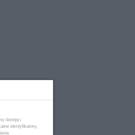
y dostęp i
lne identyfikatory,
iania