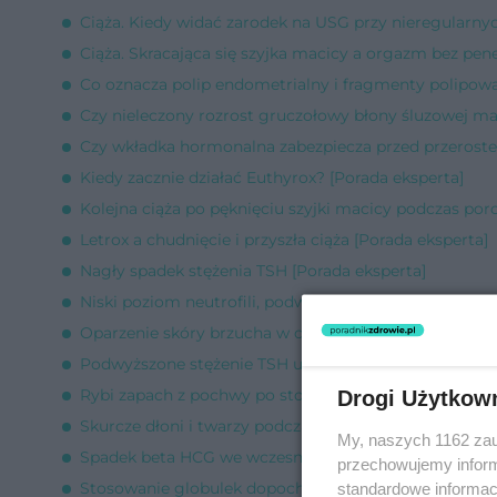
Ciąża. Kiedy widać zarodek na USG przy nieregularnyc
Ciąża. Skracająca się szyjka macicy a orgazm bez pene
Co oznacza polip endometrialny i fragmenty polipow
Czy nieleczony rozrost gruczołowy błony śluzowej mac
Czy wkładka hormonalna zabezpiecza przed przerost
Kiedy zacznie działać Euthyrox? [Porada eksperta]
Kolejna ciąża po pęknięciu szyjki macicy podczas por
Letrox a chudnięcie i przyszła ciąża [Porada eksperta]
Nagły spadek stężenia TSH [Porada eksperta]
Niski poziom neutrofili, podwyższone limfocyty [Pora
Oparzenie skóry brzucha w ciąży [Porada eksperta]
Podwyższone stężenie TSH u nastolatki [Porada ekspe
Rybi zapach z pochwy po stosunku [Porada eksperta]
Drogi Użytkow
Skurcze dłoni i twarzy podczas współżycia [Porada ek
My, naszych 1162 zau
Spadek beta HCG we wczesnej ciąży [Porada eksperta
przechowujemy informa
Stosowanie globulek dopochwowych a współżycie [Po
standardowe informac