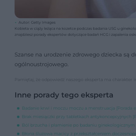
Autor: Getty Images
Kobieta w ciąży leżąca na kozetce podczas badania USG u ginekol
znajdziesz porady ekspertów dotyczące badań HCG i zapalenia oskr
Szanse na urodzenie zdrowego dziecka są duż
ogólnoustrojowego.
Pamiętaj, że odpowiedź naszego eksperta ma charakter inf
Inne porady tego eksperta
Badanie krwi i moczu moczu a menstruacja [Porada e
Brak miesiączki przy tabletkach antykoncepcyjnych [
Ból brzucha i plamienie po badaniu ginekologicznym 
Błona śluzowa macicy z przekształceniem doczesnop