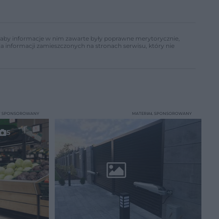
ń, aby informacje w nim zawarte były poprawne merytorycznie,
a informacji zamieszczonych na stronach serwisu, który nie
T SPONSOROWANY
MATERIAŁ SPONSOROWANY
5