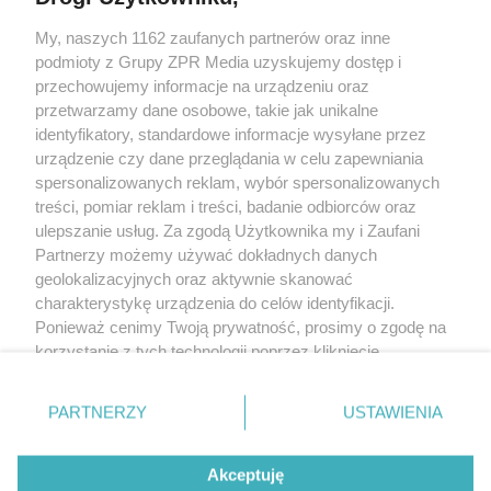
Żaden utwór zamieszczony w serwisie nie może być powielany i
My, naszych 1162 zaufanych partnerów oraz inne
rozpowszechniany lub dalej rozpowszechniany w jakikolwiek sposób
(w tym także elektroniczny lub mechaniczny) na jakimkolwiek polu
podmioty z Grupy ZPR Media uzyskujemy dostęp i
eksploatacji w jakiejkolwiek formie, włącznie z umieszczaniem w
przechowujemy informacje na urządzeniu oraz
Internecie bez pisemnej zgody właściciela praw. Jakiekolwiek użycie
przetwarzamy dane osobowe, takie jak unikalne
lub wykorzystanie utworów w całości lub w części z naruszeniem
prawa, tzn. bez właściwej zgody, jest zabronione pod groźbą kary i
identyfikatory, standardowe informacje wysyłane przez
może być ścigane prawnie.
urządzenie czy dane przeglądania w celu zapewniania
spersonalizowanych reklam, wybór spersonalizowanych
treści, pomiar reklam i treści, badanie odbiorców oraz
ulepszanie usług. Za zgodą Użytkownika my i Zaufani
Partnerzy możemy używać dokładnych danych
geolokalizacyjnych oraz aktywnie skanować
charakterystykę urządzenia do celów identyfikacji.
O nas
Ponieważ cenimy Twoją prywatność, prosimy o zgodę na
korzystanie z tych technologii poprzez kliknięcie
Informacje prawne
„Akceptuję”. Zgoda jest dobrowolna i zawsze możesz ją
Nasze serwisy
zmienić/wycofać klikając przycisk ustawień prywatności
PARTNERZY
USTAWIENIA
znajdujący się w lewym dolnym rogu strony
. Niektóre
© 2026 Grupa ZPR Media
rodzaje przetwarzania danych nie wymagają zgody
Akceptuję
użytkownika, ale masz prawo sprzeciwić się takiemu