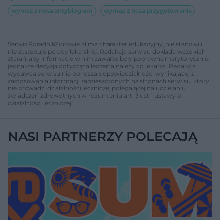
wymaz z nosa antybiogram
wymaz z nosa przygotowanie
Serwis PoradnikZdrowie.pl ma charakter edukacyjny, nie stanowi i
nie zastępuje porady lekarskiej. Redakcja serwisu dokłada wszelkich
starań, aby informacje w nim zawarte były poprawne merytorycznie,
jednakże decyzja dotycząca leczenia należy do lekarza. Redakcja i
wydawca serwisu nie ponoszą odpowiedzialności wynikającej z
zastosowania informacji zamieszczonych na stronach serwisu, który
nie prowadzi działalności leczniczej polegającej na udzielaniu
świadczeń zdrowotnych w rozumieniu art. 3 ust 1 ustawy o
działalności leczniczej.
NASI PARTNERZY POLECAJĄ