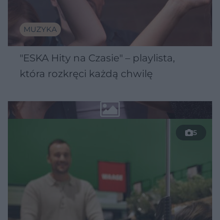
MUZYKA
"ESKA Hity na Czasie" – playlista,
która rozkręci każdą chwilę
5