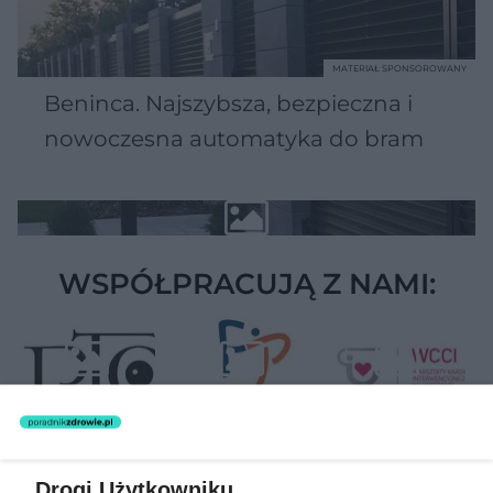
MATERIAŁ SPONSOROWANY
Beninca. Najszybsza, bezpieczna i
nowoczesna automatyka do bram
WSPÓŁPRACUJĄ Z NAMI:
Drogi Użytkowniku,