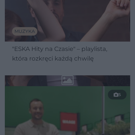
MUZYKA
"ESKA Hity na Czasie" – playlista,
która rozkręci każdą chwilę
5