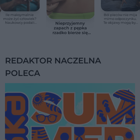
Ile maksymalnie
Ból pleców nie mija
może żyć człowiek?
mimo odpoczynku.
Naukowcy podali
Te objawy mogą być
Nieprzyjemny
zaskakującą liczbę
sygnałem raka
zapach z pępka
rzadko bierze się
znikąd. Jeden objaw
zmienia wszystko
REDAKTOR NACZELNA
POLECA