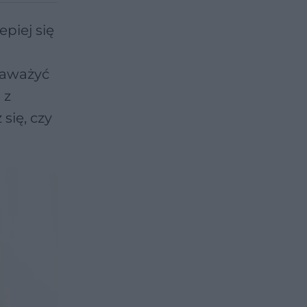
piej się
zaważyć
 z
się, czy