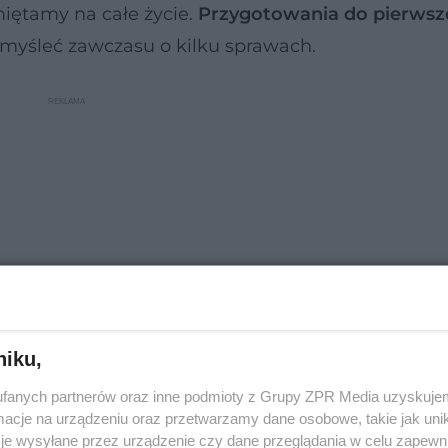
ętamy na całe życie.
Przygotowania do pierwsz
omyśleć zawczasu o kilku sprawach.
niku,
fanych partnerów oraz inne podmioty z Grupy ZPR Media uzyskujem
cje na urządzeniu oraz przetwarzamy dane osobowe, takie jak unika
o Odpytani, odc. 2 Seksualność
je wysyłane przez urządzenie czy dane przeglądania w celu zapewn