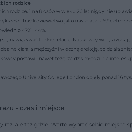
ż ich rodzice
ż ich rodzice. 1 na 8 osób w wieku 26 lat nigdy nie uprawia
ększości tracili dziewictwo jako nastolatki - 69% chłopc
powiednio 47% i 44%.
ą się nawiązywać bliskie relacje. Naukowcy winę zrzucają
idealne ciała, a mężczyźni wieczną erekcję, co działa zni
wcy postawili nawet tezę, że dziś młodzi nie interesują
wczego University College London objęły ponad 16 tys
azu - czas i miejsce
y raz, ale też gdzie. Warto wybrać sobie miejsce s