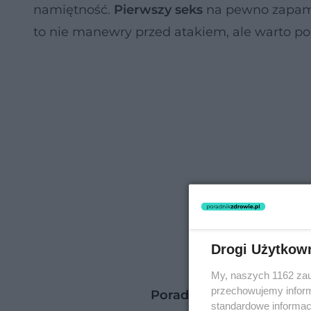
namiętność.
Pierwszy seks
na pewno zapami
to nie manewry przed atakiem, ale warto p
Drogi Użytkow
My, naszych 1162 zau
przechowujemy informa
Poradnik Zdrowie: Zdrow
standardowe informac