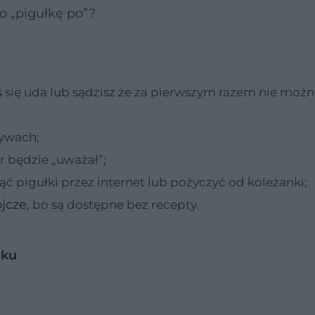
 o „pigułkę po”?
 się uda lub sądzisz że za pierwszym razem nie możn
tywach;
er będzie „uważał”;
ąć pigułki przez internet lub pożyczyć od koleżanki;
jcze
, bo są dostępne bez recepty.
oku