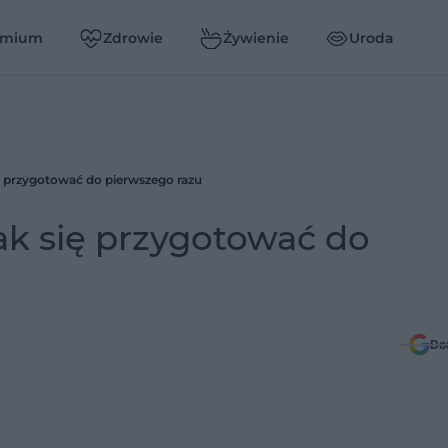
emium
Zdrowie
Żywienie
Uroda
ię przygotować do pierwszego razu
Jak się przygotować do
Do