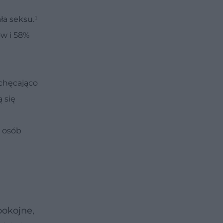
ła seksu.¹
ów i 58%
echęcająco
 się
. osób
pokojne,