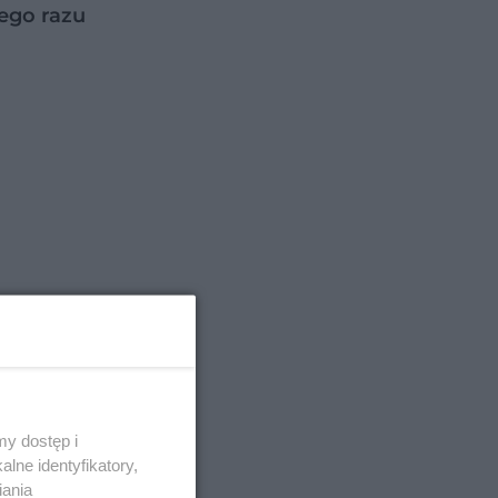
ego razu
y dostęp i
lne identyfikatory,
iania