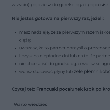
zażyciu) pójdziesz do ginekologa i poprosisz
Nie jesteś gotowa na pierwszy raz, jeżeli:
masz nadzieję, że za pierwszym razem jakoś
ciążę;
uważasz, że to partner pomyśli o prezerwa
liczysz na niepłodne dni lub na to, że partn
nie chcesz iść do ginekologa i wolisz ściągn
żele plemnikobó
wolisz stosować płyny lub
Czytaj też:
Francuski pocałunek krok po kr
Warto wiedzieć