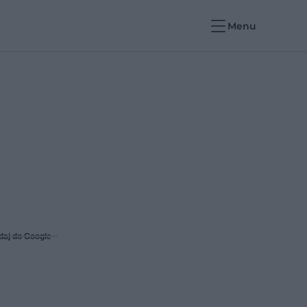
Menu
daj do Google