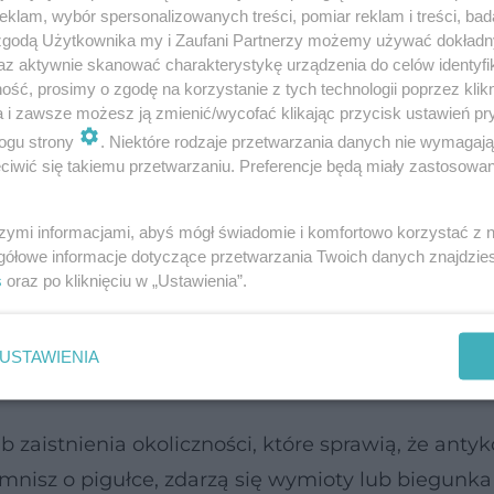
klam, wybór spersonalizowanych treści, pomiar reklam i treści, bad
 zgodą Użytkownika my i Zaufani Partnerzy możemy używać dokład
razu - A jak antykoncepcja
az aktywnie skanować charakterystykę urządzenia do celów identyfi
ść, prosimy o zgodę na korzystanie z tych technologii poprzez klikn
yczne, ale wybranie i zastosowanie jakiejś meto
a i zawsze możesz ją zmienić/wycofać klikając przycisk ustawień pr
ogu strony
. Niektóre rodzaje przetwarzania danych nie wymagaj
oni przed rozpaczliwym pytaniem: o Boże czy jes
iwić się takiemu przetwarzaniu. Preferencje będą miały zastosowanie
tykoncepcyjną
- trzeba zadziałać wcześniej: zapisa
ia, dobrać pigułkę i zacząć ją zażywać. Gdy zdecy
szymi informacjami, abyś mógł świadomie i komfortowo korzystać z
ieć, ale też umieć użyć. Seksuologia zna przypadki
gółowe informacje dotyczące przetwarzania Twoich danych znajdzi
s
oraz po kliknięciu w „Ustawienia”.
dowe zastosowanie jest wysoce nieskuteczne. Pre
wać na niezbyt dojrzałym bananie (obranym ze skó
USTAWIENIA
- metody dla młodzieży
zaistnienia okoliczności, które sprawią, że anty
nisz o pigułce, zdarzą się wymioty lub biegunka