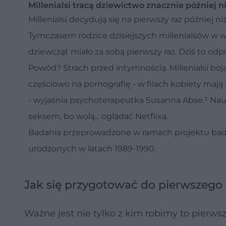
Millenialsi tracą dziewictwo znacznie później ni
Millenialsi decydują się na pierwszy raz później ni
Tymczasem rodzice dzisiejszych millenialsów w wi
dziewcząt miało za sobą pierwszy raz. Dziś to od
Powód? Strach przed intymnością. Millenialsi boj
częściowo na pornografię - w filach kobiety mają 
- wyjaśnia psychoterapeutka Susanna Abse.¹ Nauko
seksem, bo wolą... oglądać Netflixa.
Badania przeprowadzone w ramach projektu bada
urodzonych w latach 1989-1990.
Jak się przygotować do pierwszego r
Ważne jest nie tylko z kim robimy to pierwsz