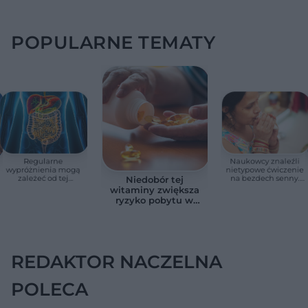
POPULARNE TEMATY
Regularne
Naukowcy znaleźli
wypróżnienia mogą
nietypowe ćwiczenie
zależeć od tej
na bezdech senny.
Niedobór tej
witaminy. Odkrycie
Efekty zaskoczyły
witaminy zwiększa
zaskoczyło
badaczy
ryzyko pobytu w
naukowców
szpitalu. Badanie
objęło 36 tys. osób
REDAKTOR NACZELNA
POLECA