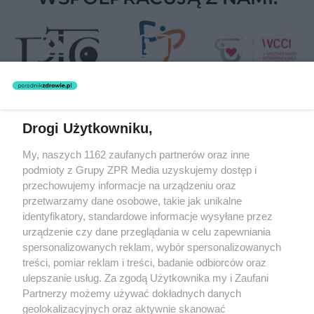
Drogi Użytkowniku,
Żaden utwór zamieszczony w serwisie nie może być powielany i
My, naszych 1162 zaufanych partnerów oraz inne
rozpowszechniany lub dalej rozpowszechniany w jakikolwiek sposób
(w tym także elektroniczny lub mechaniczny) na jakimkolwiek polu
podmioty z Grupy ZPR Media uzyskujemy dostęp i
eksploatacji w jakiejkolwiek formie, włącznie z umieszczaniem w
przechowujemy informacje na urządzeniu oraz
Internecie bez pisemnej zgody właściciela praw. Jakiekolwiek użycie
przetwarzamy dane osobowe, takie jak unikalne
lub wykorzystanie utworów w całości lub w części z naruszeniem
prawa, tzn. bez właściwej zgody, jest zabronione pod groźbą kary i
identyfikatory, standardowe informacje wysyłane przez
może być ścigane prawnie.
urządzenie czy dane przeglądania w celu zapewniania
spersonalizowanych reklam, wybór spersonalizowanych
treści, pomiar reklam i treści, badanie odbiorców oraz
ulepszanie usług. Za zgodą Użytkownika my i Zaufani
Partnerzy możemy używać dokładnych danych
geolokalizacyjnych oraz aktywnie skanować