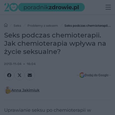
Seks
Problemy z seksem
Seks podczas chemioterapii.
Jak chemioterapia wpływa na życie seksualne?
Seks podczas chemioterapii.
Jak chemioterapia wpływa na
życie seksualne?
2013-11-04
16:04
Dodaj do Google
Anna Jakimiuk
Uprawianie seksu po chemioterapii w