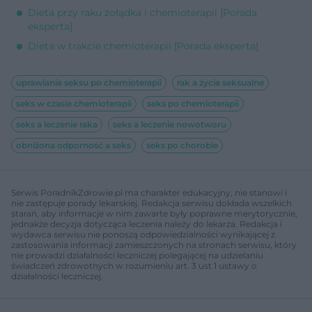
Dieta przy raku żołądka i chemioterapii [Porada
eksperta]
Dieta w trakcie chemioterapii [Porada eksperta]
uprawianie seksu po chemioterapii
rak a życie seksualne
seks w czasie chemioterapii
seks po chemioterapii
seks a leczenie raka
seks a leczenie nowotworu
obniżona odporność a seks
seks po chorobie
Serwis PoradnikZdrowie.pl ma charakter edukacyjny, nie stanowi i
nie zastępuje porady lekarskiej. Redakcja serwisu dokłada wszelkich
starań, aby informacje w nim zawarte były poprawne merytorycznie,
jednakże decyzja dotycząca leczenia należy do lekarza. Redakcja i
wydawca serwisu nie ponoszą odpowiedzialności wynikającej z
zastosowania informacji zamieszczonych na stronach serwisu, który
nie prowadzi działalności leczniczej polegającej na udzielaniu
świadczeń zdrowotnych w rozumieniu art. 3 ust 1 ustawy o
działalności leczniczej.