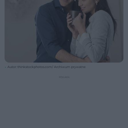
Autor: thinkstockphotos.com/ Archiwum prywatne