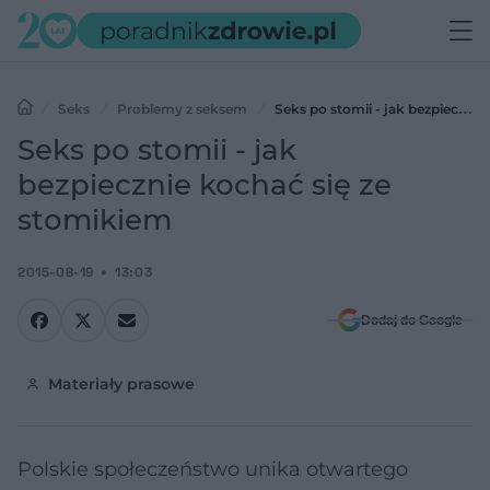
Seks
Problemy z seksem
Seks po stomii - jak bezpiecznie
kochać się ze stomikiem
Seks po stomii - jak
bezpiecznie kochać się ze
stomikiem
2015-08-19
13:03
Dodaj do Google
Materiały prasowe
Polskie społeczeństwo unika otwartego