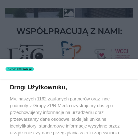
WSPÓŁPRACUJĄ Z NAMI:
Drogi Użytkowniku,
Żaden utwór zamieszczony w serwisie nie może być powielany i
My, naszych 1162 zaufanych partnerów oraz inne
rozpowszechniany lub dalej rozpowszechniany w jakikolwiek sposób
podmioty z Grupy ZPR Media uzyskujemy dostęp i
(w tym także elektroniczny lub mechaniczny) na jakimkolwiek polu
eksploatacji w jakiejkolwiek formie, włącznie z umieszczaniem w
przechowujemy informacje na urządzeniu oraz
Internecie bez pisemnej zgody właściciela praw. Jakiekolwiek użycie
przetwarzamy dane osobowe, takie jak unikalne
lub wykorzystanie utworów w całości lub w części z naruszeniem
identyfikatory, standardowe informacje wysyłane przez
prawa, tzn. bez właściwej zgody, jest zabronione pod groźbą kary i
może być ścigane prawnie.
urządzenie czy dane przeglądania w celu zapewniania