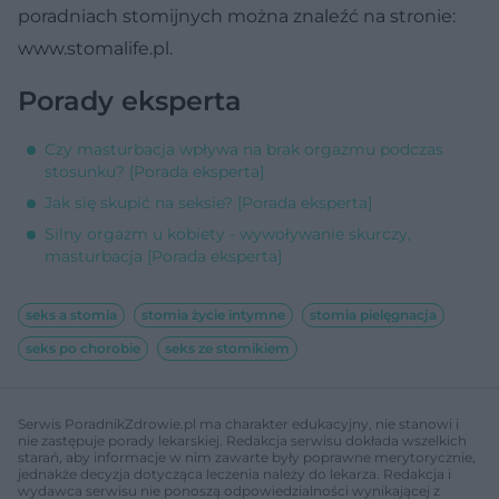
poradniach stomijnych można znaleźć na stronie:
www.stomalife.pl.
Porady eksperta
Czy masturbacja wpływa na brak orgazmu podczas
stosunku? [Porada eksperta]
Jak się skupić na seksie? [Porada eksperta]
Silny orgazm u kobiety - wywoływanie skurczy,
masturbacja [Porada eksperta]
seks a stomia
stomia życie intymne
stomia pielęgnacja
seks po chorobie
seks ze stomikiem
Serwis PoradnikZdrowie.pl ma charakter edukacyjny, nie stanowi i
nie zastępuje porady lekarskiej. Redakcja serwisu dokłada wszelkich
starań, aby informacje w nim zawarte były poprawne merytorycznie,
jednakże decyzja dotycząca leczenia należy do lekarza. Redakcja i
wydawca serwisu nie ponoszą odpowiedzialności wynikającej z