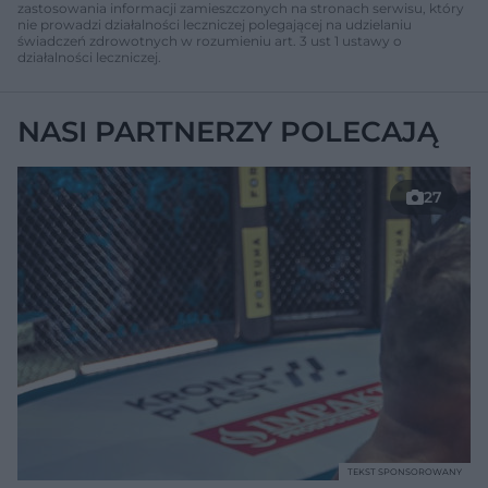
zastosowania informacji zamieszczonych na stronach serwisu, który
nie prowadzi działalności leczniczej polegającej na udzielaniu
świadczeń zdrowotnych w rozumieniu art. 3 ust 1 ustawy o
działalności leczniczej.
NASI PARTNERZY POLECAJĄ
27
TEKST SPONSOROWANY