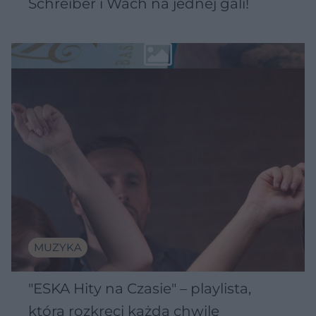
Schreiber i Wach na jednej gali!
MUZYKA
"ESKA Hity na Czasie" – playlista,
która rozkręci każdą chwilę