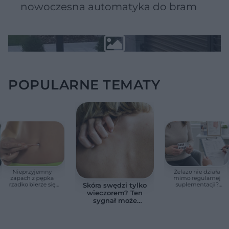
nowoczesna automatyka do bram
POPULARNE TEMATY
Nieprzyjemny
Żelazo nie działa
zapach z pępka
mimo regularnej
rzadko bierze się
suplementacji?
Skóra swędzi tylko
znikąd. Jeden objaw
Przyczyna może
wieczorem? Ten
zmienia wszystko
ukrywać się w
sygnał może
jelitach
wskazywać na
chorobę, która długo
nie daje objawów