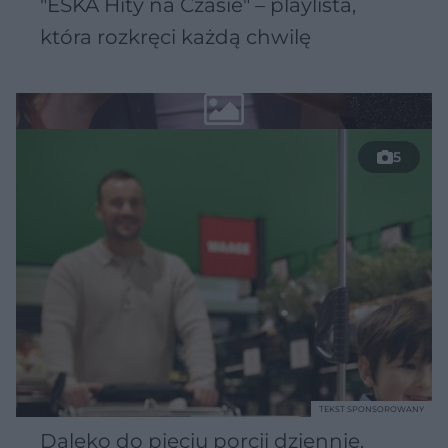
"ESKA Hity na Czasie" – playlista,
która rozkręci każdą chwilę
5
TEKST SPONSOROWANY
Daleko do pięciu porcji dziennie.