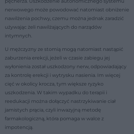
pęcherza. Uszkodzenie autonomicznego systemu
nerwowego może powodować natomiast obniżenie
nawilżenia pochwy, czemu można jednak zaradzić
używając żeli nawilżających do narządów
intymnych.
U mężczyzny ze stomią mogą natomiast nastąpić
zaburzenia erekcji, jeżeli w czasie zabiegu jej
wyłonienia został uszkodzony nerw, odpowiadający
za kontrolę erekcji i wytrysku nasienia. Im więcej
cięć w okolicy krocza, tym większe ryzyko
uszkodzenia. W takim wypadku do terapii i
reedukacji można dołączyć nastrzykiwanie ciał
jamistych prącia, czyli inwazyjną metodę
farmakologiczną, która pomaga w walce z
impotencją.