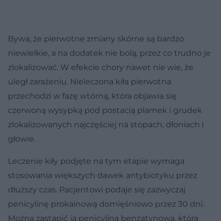
Bywa, że pierwotne zmiany skórne są bardzo
niewielkie, a na dodatek nie bolą, przez co trudno je
zlokalizować. W efekcie chory nawet nie wie, że
uległ zarażeniu. Nieleczona kiła pierwotna
przechodzi w fazę wtórną, która objawia się
czerwoną wysypką pod postacią plamek i grudek
zlokalizowanych najczęściej na stopach, dłoniach i
głowie.
Leczenie kiły podjęte na tym etapie wymaga
stosowania większych dawek antybiotyku przez
dłuższy czas. Pacjentowi podaje się zazwyczaj
penicylinę prokainową domięśniowo przez 30 dni.
Można zastąpić ją penicyliną benzatynową, którą