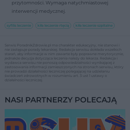
przytomności. Wymaga natychmiastowej
interwencji medycznej.
syfilis leczenie
kiła leczenie rtęcią
kiła leczenie szpitalne
Serwis PoradnikZdrowie.pl ma charakter edukacyjny, nie stanowi i
nie zastępuje porady lekarskiej. Redakcja serwisu dokłada wszelkich
starań, aby informacje w nim zawarte były poprawne merytorycznie,
jednakże decyzja dotycząca leczenia należy do lekarza. Redakcja i
wydawca serwisu nie ponoszą odpowiedzialności wynikającej z
zastosowania informacji zamieszczonych na stronach serwisu, który
nie prowadzi działalności leczniczej polegającej na udzielaniu
świadczeń zdrowotnych w rozumieniu art. 3 ust 1 ustawy o
działalności leczniczej.
NASI PARTNERZY POLECAJĄ