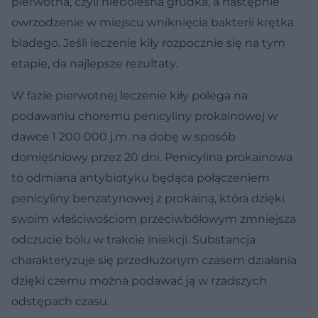
pierwotna, czyli niebolesna grudka, a następnie
owrzodzenie w miejscu wniknięcia bakterii krętka
bladego. Jeśli leczenie kiły rozpocznie się na tym
etapie, da najlepsze rezultaty.
W fazie pierwotnej leczenie kiły polega na
podawaniu choremu penicyliny prokainowej w
dawce 1 200 000 j.m. na dobę w sposób
domięśniowy przez 20 dni. Penicylina prokainowa
to odmiana antybiotyku będąca połączeniem
penicyliny benzatynowej z prokainą, która dzięki
swoim właściwościom przeciwbólowym zmniejsza
odczucie bólu w trakcie iniekcji. Substancja
charakteryzuje się przedłużonym czasem działania
dzięki czemu można podawać ją w rzadszych
odstępach czasu.