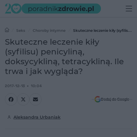
Seks
Choroby intymne
Skuteczne leczenie kiły (syfilisu)
penicyliną, doksycykliną, tetracykliną. Ile trwa i jak wygląda?
Skuteczne leczenie kiły
(syfilisu) penicyliną,
doksycykliną, tetracykliną. Ile
trwa i jak wygląda?
2017-12-13
10:04
Dodaj do Google
Aleksandra Urbaniak