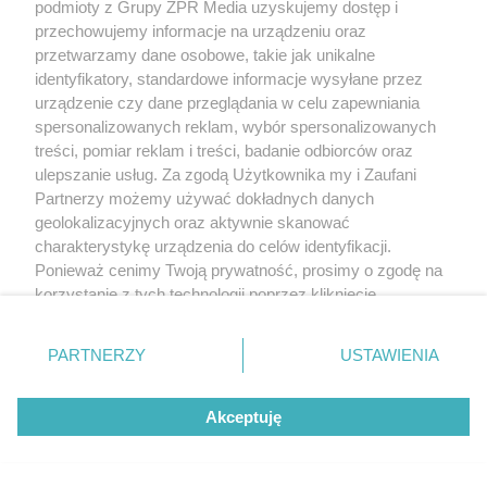
podmioty z Grupy ZPR Media uzyskujemy dostęp i
przechowujemy informacje na urządzeniu oraz
przetwarzamy dane osobowe, takie jak unikalne
identyfikatory, standardowe informacje wysyłane przez
urządzenie czy dane przeglądania w celu zapewniania
spersonalizowanych reklam, wybór spersonalizowanych
MATERIAŁ SPONSOROWANY
treści, pomiar reklam i treści, badanie odbiorców oraz
Beninca. Najszybsza, bezpieczna i
ulepszanie usług. Za zgodą Użytkownika my i Zaufani
Partnerzy możemy używać dokładnych danych
nowoczesna automatyka do bram
geolokalizacyjnych oraz aktywnie skanować
charakterystykę urządzenia do celów identyfikacji.
Ponieważ cenimy Twoją prywatność, prosimy o zgodę na
korzystanie z tych technologii poprzez kliknięcie
„Akceptuję”. Zgoda jest dobrowolna i zawsze możesz ją
zmienić/wycofać klikając przycisk ustawień prywatności
WSPÓŁPRACUJĄ Z NAMI:
PARTNERZY
USTAWIENIA
znajdujący się w lewym dolnym rogu strony
. Niektóre
rodzaje przetwarzania danych nie wymagają zgody
Akceptuję
użytkownika, ale masz prawo sprzeciwić się takiemu
przetwarzaniu. Preferencje będą miały zastosowanie tylko
na tej witrynie.