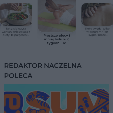
Tak zwiększysz
Skóra swędzi tylko
wchłanianie żelaza z
wieczorem? Ten
diety. Te połączenia
sygnał może
Prostsze plecy i
produktów
wskazywać na
mniej bólu w 6
pomagają przy
chorobę, która długo
tygodni. Te
anemii
nie daje objawów
ćwiczenia
pomagają
zmniejszyć wdowi
garb
REDAKTOR NACZELNA
POLECA