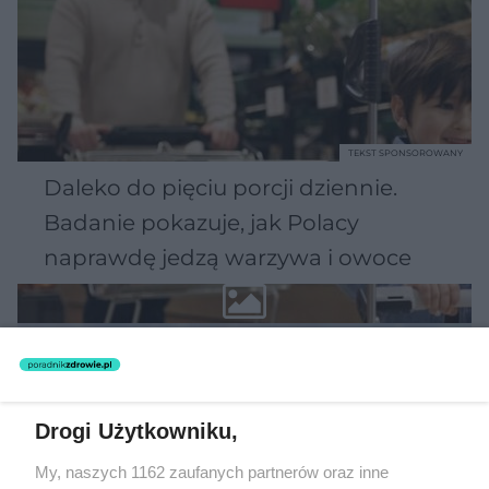
TEKST SPONSOROWANY
Daleko do pięciu porcji dziennie.
Badanie pokazuje, jak Polacy
naprawdę jedzą warzywa i owoce
Drogi Użytkowniku,
My, naszych 1162 zaufanych partnerów oraz inne