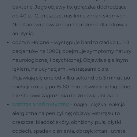
bakterie. Jego objawy to: gorączka dochodząca
do 40 st. C, dreszcze, nasilenie zmian skórnych.
Nie stanowi poważnego zagrożenia dla zdrowia
ani życia;
odczyn Hoigné – występuje bardzo rzadko (u 1-3
pacjentów na 1000), obejmuje symptomy natury
neurologicznej i psychicznej. Objawia się silnym
lękiem, halucynacjami, wstrząsami ciała.
Pojawiają się one od kilku sekund do 3 minut po
iniekcji i mijają po 15-60 min. Powikłanie łagodne,
nie stanowi zagrożenia dla zdrowia ani życia;
wstrząs anafilaktyczny
– nagła i ciężka reakcja
alergiczna na penicylinę; objawy wstrząsu to
dreszcze, bladość skóry, obniżony puls, płytki
oddech, spadek ciśnienia, obrzęk krtani, utrata