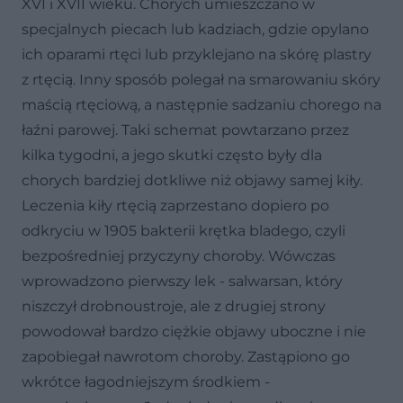
XVI i XVII wieku. Chorych umieszczano w
specjalnych piecach lub kadziach, gdzie opylano
ich oparami rtęci lub przyklejano na skórę plastry
z rtęcią. Inny sposób polegał na smarowaniu skóry
maścią rtęciową, a następnie sadzaniu chorego na
łaźni parowej. Taki schemat powtarzano przez
kilka tygodni, a jego skutki często były dla
chorych bardziej dotkliwe niż objawy samej kiły.
Leczenia kiły rtęcią zaprzestano dopiero po
odkryciu w 1905 bakterii krętka bladego, czyli
bezpośredniej przyczyny choroby. Wówczas
wprowadzono pierwszy lek - salwarsan, który
niszczył drobnoustroje, ale z drugiej strony
powodował bardzo ciężkie objawy uboczne i nie
zapobiegał nawrotom choroby. Zastąpiono go
wkrótce łagodniejszym środkiem -