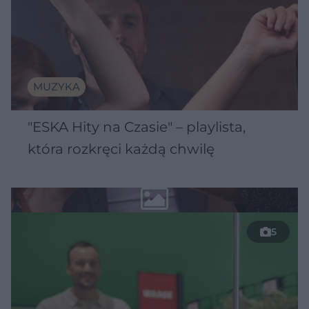
MUZYKA
"ESKA Hity na Czasie" – playlista,
która rozkręci każdą chwilę
5