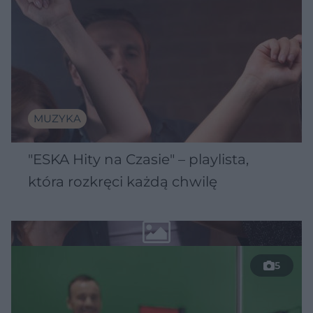
MUZYKA
"ESKA Hity na Czasie" – playlista,
która rozkręci każdą chwilę
5