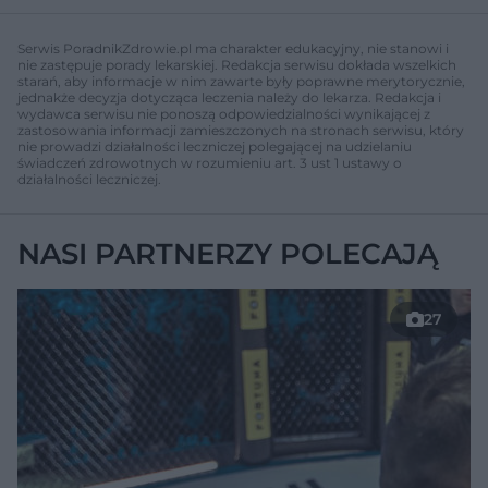
Serwis PoradnikZdrowie.pl ma charakter edukacyjny, nie stanowi i
nie zastępuje porady lekarskiej. Redakcja serwisu dokłada wszelkich
starań, aby informacje w nim zawarte były poprawne merytorycznie,
jednakże decyzja dotycząca leczenia należy do lekarza. Redakcja i
wydawca serwisu nie ponoszą odpowiedzialności wynikającej z
zastosowania informacji zamieszczonych na stronach serwisu, który
nie prowadzi działalności leczniczej polegającej na udzielaniu
świadczeń zdrowotnych w rozumieniu art. 3 ust 1 ustawy o
działalności leczniczej.
NASI PARTNERZY POLECAJĄ
27