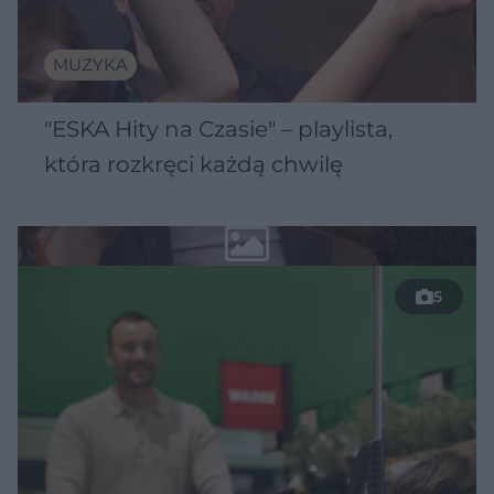
MUZYKA
"ESKA Hity na Czasie" – playlista,
która rozkręci każdą chwilę
5