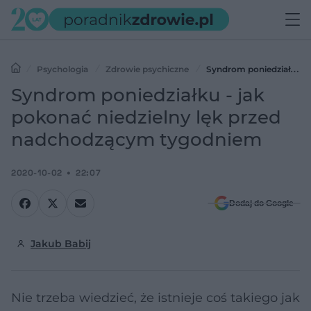
Psychologia
Zdrowie psychiczne
Syndrom poniedziałku -
jak pokonać niedzielny lęk przed nadchodzącym tygodniem
Syndrom poniedziałku - jak
pokonać niedzielny lęk przed
nadchodzącym tygodniem
2020-10-02
22:07
Dodaj do Google
Jakub Babij
Nie trzeba wiedzieć, że istnieje coś takiego jak