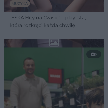
MUZYKA
"ESKA Hity na Czasie" – playlista,
która rozkręci każdą chwilę
5