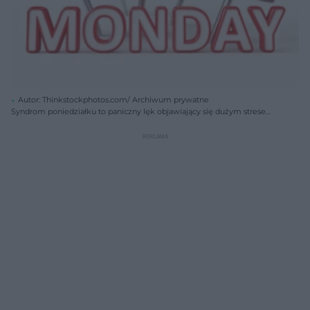
Autor: Thinkstockphotos.com/ Archiwum prywatne
Syndrom poniedziałku to paniczny lęk objawiający się dużym stresem
na myśl o nadchodzącym tygodniu