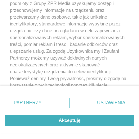
(w tym także elektroniczny lub mechaniczny) na jakimkolwiek polu
podmioty z Grupy ZPR Media uzyskujemy dostęp i
eksploatacji w jakiejkolwiek formie, włącznie z umieszczaniem w
przechowujemy informacje na urządzeniu oraz
Internecie bez pisemnej zgody właściciela praw. Jakiekolwiek użycie
przetwarzamy dane osobowe, takie jak unikalne
lub wykorzystanie utworów w całości lub w części z naruszeniem
prawa, tzn. bez właściwej zgody, jest zabronione pod groźbą kary i
identyfikatory, standardowe informacje wysyłane przez
może być ścigane prawnie.
urządzenie czy dane przeglądania w celu zapewniania
spersonalizowanych reklam, wybór spersonalizowanych
treści, pomiar reklam i treści, badanie odbiorców oraz
ulepszanie usług. Za zgodą Użytkownika my i Zaufani
Partnerzy możemy używać dokładnych danych
geolokalizacyjnych oraz aktywnie skanować
charakterystykę urządzenia do celów identyfikacji.
O nas
Ponieważ cenimy Twoją prywatność, prosimy o zgodę na
korzystanie z tych technologii poprzez kliknięcie
Informacje prawne
„Akceptuję”. Zgoda jest dobrowolna i zawsze możesz ją
Nasze serwisy
zmienić/wycofać klikając przycisk ustawień prywatności
PARTNERZY
USTAWIENIA
znajdujący się w lewym dolnym rogu strony
. Niektóre
© 2026 Grupa ZPR Media
rodzaje przetwarzania danych nie wymagają zgody
Akceptuję
użytkownika, ale masz prawo sprzeciwić się takiemu
przetwarzaniu. Preferencje będą miały zastosowanie tylko
na tej witrynie.