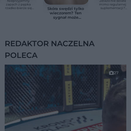
Nieprzyjemny
Żelazo nie działa
zapach z pępka
mimo regularnej
rzadko bierze się
suplementacji?
Skóra swędzi tylko
znikąd. Jeden objaw
Przyczyna może
wieczorem? Ten
zmienia wszystko
ukrywać się w
sygnał może
jelitach
wskazywać na
chorobę, która długo
nie daje objawów
REDAKTOR NACZELNA
POLECA
27