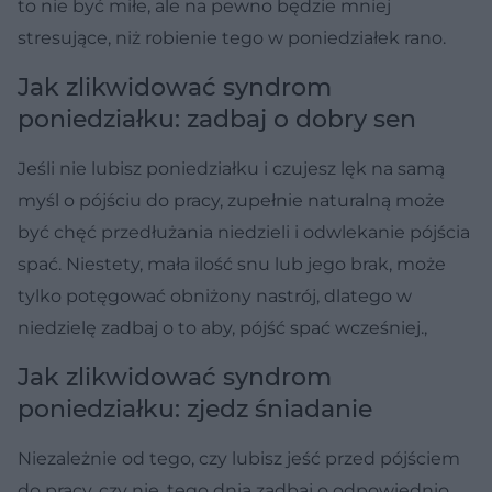
to nie być miłe, ale na pewno będzie mniej
stresujące, niż robienie tego w poniedziałek rano.
Jak zlikwidować syndrom
poniedziałku: zadbaj o dobry sen
Jeśli nie lubisz poniedziałku i czujesz lęk na samą
myśl o pójściu do pracy, zupełnie naturalną może
być chęć przedłużania niedzieli i odwlekanie pójścia
spać. Niestety, mała ilość snu lub jego brak, może
tylko potęgować obniżony nastrój, dlatego w
niedzielę zadbaj o to aby, pójść spać wcześniej.,
Jak zlikwidować syndrom
poniedziałku: zjedz śniadanie
Niezależnie od tego, czy lubisz jeść przed pójściem
do pracy, czy nie, tego dnia zadbaj o odpowiednio