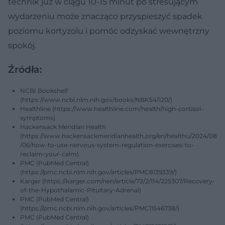
technik już w ciągu 10-15 minut po stresującym
wydarzeniu może znacząco przyspieszyć spadek
poziomu kortyzolu i pomóc odzyskać wewnętrzny
spokój.
Źródła:
NCBI Bookshelf
(https://www.ncbi.nlm.nih.gov/books/NBK541120/)
Healthline (https://www.healthline.com/health/high-cortisol-
symptoms)
Hackensack Meridian Health
(https://www.hackensackmeridianhealth.org/en/healthu/2024/08
/06/how-to-use-nervous-system-regulation-exercises-to-
reclaim-your-calm)
PMC (PubMed Central)
(https://pmc.ncbi.nlm.nih.gov/articles/PMC8139339/)
Karger (https://karger.com/nen/article/72/2/114/225307/Recovery-
of-the-Hypothalamic-Pituitary-Adrenal)
PMC (PubMed Central)
(https://pmc.ncbi.nlm.nih.gov/articles/PMC11546738/)
PMC (PubMed Central)