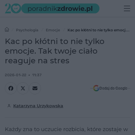
Psychologia
Emocje
Kac po kłótni to nie tylko emocje.
Tak twoje ciało reaguje na stres
Kac po kłótni to nie tylko
emocje. Tak twoje ciało
reaguje na stres
2026-01-22
11:37
Dodaj do Google
Katarzyna Urzykowska
Każdy zna to uczucie rozbicia, które zostaje w