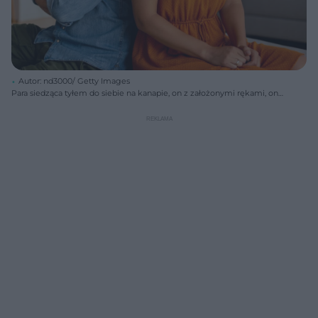
Autor: nd3000/ Getty Images
Para siedząca tyłem do siebie na kanapie, on z założonymi rękami, ona
z rękoma splecionymi na kolanach. Ich smutne miny i dystans
świadczą o kłótni, a także o fizycznym i emocjonalnym wyczerpaniu,
co symbolizuje "kac po kłótni", o którym przeczytasz na Poradnik
Zdrowie.