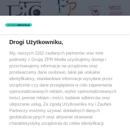
Drogi Użytkowniku,
Żaden utwór zamieszczony w serwisie nie może być powielany i
My, naszych 1162 zaufanych partnerów oraz inne
rozpowszechniany lub dalej rozpowszechniany w jakikolwiek sposób
podmioty z Grupy ZPR Media uzyskujemy dostęp i
(w tym także elektroniczny lub mechaniczny) na jakimkolwiek polu
eksploatacji w jakiejkolwiek formie, włącznie z umieszczaniem w
przechowujemy informacje na urządzeniu oraz
Internecie bez pisemnej zgody właściciela praw. Jakiekolwiek użycie
przetwarzamy dane osobowe, takie jak unikalne
lub wykorzystanie utworów w całości lub w części z naruszeniem
identyfikatory, standardowe informacje wysyłane przez
prawa, tzn. bez właściwej zgody, jest zabronione pod groźbą kary i
może być ścigane prawnie.
urządzenie czy dane przeglądania w celu zapewniania
spersonalizowanych reklam, wybór spersonalizowanych
treści, pomiar reklam i treści, badanie odbiorców oraz
ulepszanie usług. Za zgodą Użytkownika my i Zaufani
Partnerzy możemy używać dokładnych danych
geolokalizacyjnych oraz aktywnie skanować
charakterystykę urządzenia do celów identyfikacji.
O nas
Ponieważ cenimy Twoją prywatność, prosimy o zgodę na