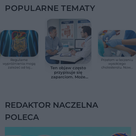
POPULARNE TEMATY
Regularne
Przełom w leczeniu
wypróżnienia mogą
wysokiego
zależeć od tej
cholesterolu. Nowa
Ten objaw często
witaminy. Odkrycie
terapia zmniejszyła
przypisuje się
zaskoczyło
LDL o ponad połowę
zaparciom. Może
naukowców
jednak wskazywać
na chorobę jelita
REDAKTOR NACZELNA
POLECA