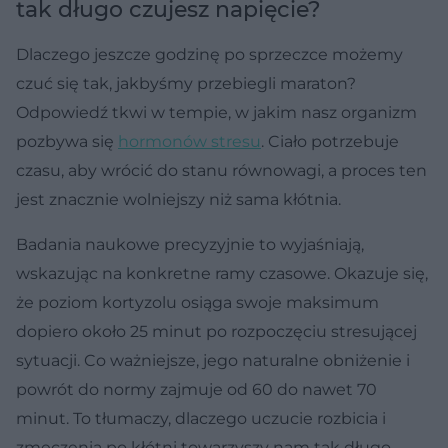
tak długo czujesz napięcie?
Dlaczego jeszcze godzinę po sprzeczce możemy
czuć się tak, jakbyśmy przebiegli maraton?
Odpowiedź tkwi w tempie, w jakim nasz organizm
pozbywa się
hormonów stresu
. Ciało potrzebuje
czasu, aby wrócić do stanu równowagi, a proces ten
jest znacznie wolniejszy niż sama kłótnia.
Badania naukowe precyzyjnie to wyjaśniają,
wskazując na konkretne ramy czasowe. Okazuje się,
że poziom kortyzolu osiąga swoje maksimum
dopiero około 25 minut po rozpoczęciu stresującej
sytuacji. Co ważniejsze, jego naturalne obniżenie i
powrót do normy zajmuje od 60 do nawet 70
minut. To tłumaczy, dlaczego uczucie rozbicia i
zmęczenia po kłótni towarzyszy nam tak długo.