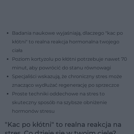
Badania naukowe wyjaśniają, dlaczego "kac po
kłótni" to realna reakcja hormonalna twojego
ciała
Poziom kortyzolu po kłótni potrzebuje nawet 70
minut, aby powrócić do stanu równowagi
Specjaliści wskazują, że chroniczny stres może
znacząco wydłużać regenerację po sprzeczce
Proste techniki oddechowe na stres to
skuteczny sposób na szybsze obniżenie
hormonów stresu
"Kac po kłótni" to realna reakcja na
stres. Co dzieje się w twoim ciele?