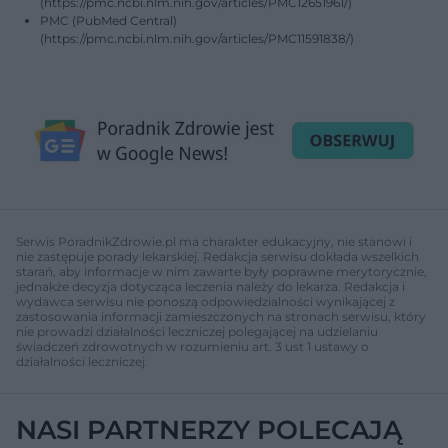
(https://pmc.ncbi.nlm.nih.gov/articles/PMC12651961/)
PMC (PubMed Central)
(https://pmc.ncbi.nlm.nih.gov/articles/PMC11591838/)
Serwis PoradnikZdrowie.pl ma charakter edukacyjny, nie stanowi i
nie zastępuje porady lekarskiej. Redakcja serwisu dokłada wszelkich
starań, aby informacje w nim zawarte były poprawne merytorycznie,
jednakże decyzja dotycząca leczenia należy do lekarza. Redakcja i
wydawca serwisu nie ponoszą odpowiedzialności wynikającej z
zastosowania informacji zamieszczonych na stronach serwisu, który
nie prowadzi działalności leczniczej polegającej na udzielaniu
świadczeń zdrowotnych w rozumieniu art. 3 ust 1 ustawy o
działalności leczniczej.
NASI PARTNERZY POLECAJĄ