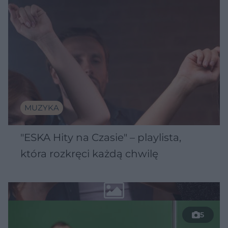
MUZYKA
"ESKA Hity na Czasie" – playlista,
która rozkręci każdą chwilę
5