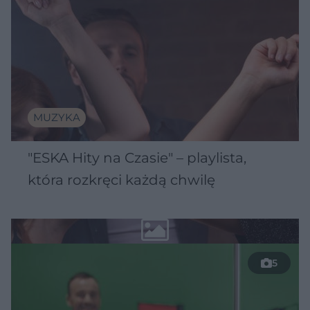
MUZYKA
"ESKA Hity na Czasie" – playlista,
która rozkręci każdą chwilę
5