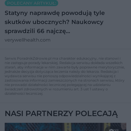
POLECANY ARTYKUŁ:
Statyny naprawdę powodują tyle
skutków ubocznych? Naukowcy
sprawdzili 66 najczę…
verywellhealth.com
Serwis PoradnikZdrowie.pl ma charakter edukacyjny, nie stanowi i
nie zastępuje porady lekarskiej. Redakcja serwisu dokłada wszelkich
starań, aby informacje w nim zawarte były poprawne merytorycznie,
jednakże decyzja dotycząca leczenia należy do lekarza. Redakcja i
wydawca serwisu nie ponoszą odpowiedzialności wynikającej z
zastosowania informacji zamieszczonych na stronach serwisu, który
nie prowadzi działalności leczniczej polegającej na udzielaniu
świadczeń zdrowotnych w rozumieniu art. 3 ust 1 ustawy o
działalności leczniczej.
NASI PARTNERZY POLECAJĄ
27