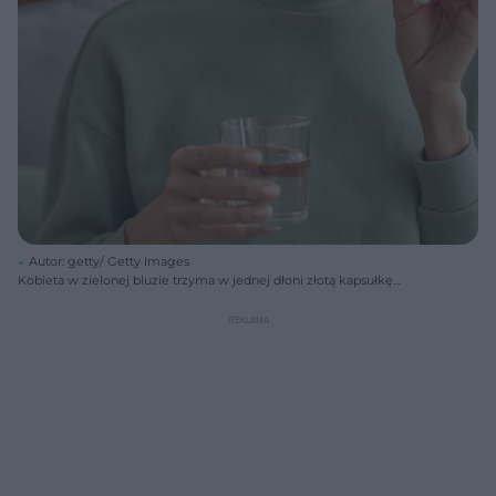
Autor: getty/ Getty Images
Kobieta w zielonej bluzie trzyma w jednej dłoni złotą kapsułkę
suplementu omega-3, przygotowując się do jej zażycia, a w drugiej
szklankę wody. Odnośnie suplementacji omega-3, Poradnik Zdrowie
przestrzega przed ich skutkami ubocznymi.