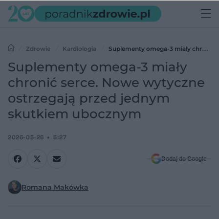
Zdrowie
Kardiologia
Suplementy omega-3 miały chronić
serce. Nowe wytyczne ostrzegają przed jednym skutkiem
Suplementy omega-3 miały
ubocznym
chronić serce. Nowe wytyczne
ostrzegają przed jednym
skutkiem ubocznym
2026-05-26
5:27
Dodaj do Google
Romana Makówka