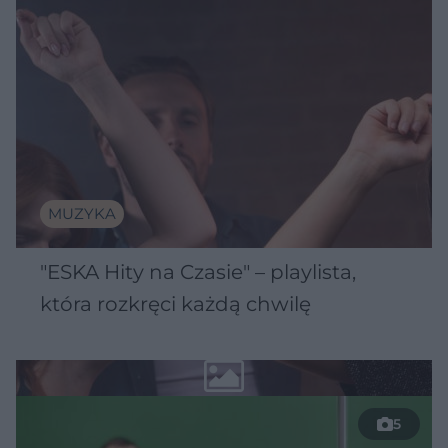
MUZYKA
"ESKA Hity na Czasie" – playlista,
która rozkręci każdą chwilę
5