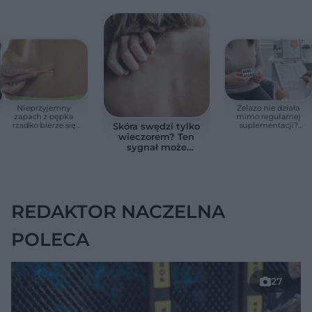
Nieprzyjemny
Żelazo nie działa
zapach z pępka
mimo regularnej
rzadko bierze się
suplementacji?
Skóra swędzi tylko
znikąd. Jeden objaw
Przyczyna może
wieczorem? Ten
zmienia wszystko
ukrywać się w
sygnał może
jelitach
wskazywać na
chorobę, która długo
nie daje objawów
REDAKTOR NACZELNA
POLECA
27