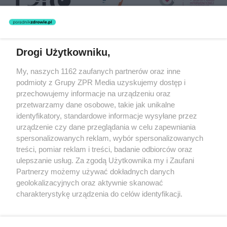
Drogi Użytkowniku,
Żaden utwór zamieszczony w serwisie nie może być powielany i
My, naszych 1162 zaufanych partnerów oraz inne
rozpowszechniany lub dalej rozpowszechniany w jakikolwiek sposób
podmioty z Grupy ZPR Media uzyskujemy dostęp i
(w tym także elektroniczny lub mechaniczny) na jakimkolwiek polu
eksploatacji w jakiejkolwiek formie, włącznie z umieszczaniem w
przechowujemy informacje na urządzeniu oraz
Internecie bez pisemnej zgody właściciela praw. Jakiekolwiek użycie
przetwarzamy dane osobowe, takie jak unikalne
lub wykorzystanie utworów w całości lub w części z naruszeniem
identyfikatory, standardowe informacje wysyłane przez
prawa, tzn. bez właściwej zgody, jest zabronione pod groźbą kary i
może być ścigane prawnie.
urządzenie czy dane przeglądania w celu zapewniania
spersonalizowanych reklam, wybór spersonalizowanych
treści, pomiar reklam i treści, badanie odbiorców oraz
ulepszanie usług. Za zgodą Użytkownika my i Zaufani
Partnerzy możemy używać dokładnych danych
geolokalizacyjnych oraz aktywnie skanować
charakterystykę urządzenia do celów identyfikacji.
O nas
Ponieważ cenimy Twoją prywatność, prosimy o zgodę na
korzystanie z tych technologii poprzez kliknięcie
Informacje prawne
„Akceptuję”. Zgoda jest dobrowolna i zawsze możesz ją