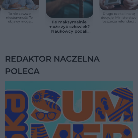
To nie zawsze
Długo czekali na tę
niestrawność. Te
decyzję. Ministerstwo
objawy mogą
rozszerza refundację
Ile maksymalnie
wskazywać na raka
pomp insulinowych
może żyć człowiek?
trzustki
Naukowcy podali
zaskakującą liczbę
REDAKTOR NACZELNA
POLECA