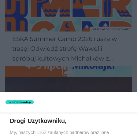
MATERIAŁ SPONSOROWANY
ESKA Summer Camp 2026 rusza w
trasę! Odwiedź strefę Wawel i
spróbuj kultowych Michałków z
Wawelu
Drogi Użytkowniku,
My, naszych 1162 zaufanych partnerów oraz inne