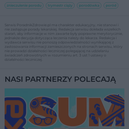
znieczulenie porodu
trymestr ciąży
porodówka
poród
Serwis PoradnikZdrowie.pl ma charakter edukacyjny, nie stanowi i
nie zastępuje porady lekarskiej. Redakcja serwisu dokłada wszelkich
starań, aby informacje w nim zawarte były poprawne merytorycznie,
jednakże decyzja dotycząca leczenia należy do lekarza. Redakcja i
wydawca serwisu nie ponoszą odpowiedzialności wynikającej z
zastosowania informacji zamieszczonych na stronach serwisu, który
nie prowadzi działalności leczniczej polegającej na udzielaniu
świadczeń zdrowotnych w rozumieniu art. 3 ust 1 ustawy o
działalności leczniczej.
NASI PARTNERZY POLECAJĄ