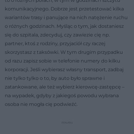
to o różnych porach, w tym w godzinach szczytu
komunikacyjnego. Dobrze jest przetestować kilka
wariantów trasy i panujące na nich natężenie ruchu
o różnych godzinach. Myśląc o tym, jak dostaniesz
się do szpitala, zdecyduj, czy zawiezie cię np.
partner, ktoś z rodziny, przyjaciół czy raczej
skorzystasz z taksówki. W tym drugim przypadku
od razu zapisz sobie w telefonie numery do kilku
korporacji. Jeśli wybierasz własny transport, zadbaj
nie tylko tylko o to, by auto było sprawne i
zatankowane, ale też wybierz kierowcę-zastępcę –
na wypadek, gdyby z jakiegoś powodu wybrana
osoba nie mogła cię podwieźć.