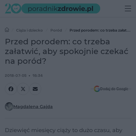
Ciąża i dziecko
Poród
Przed porodem: co trzeba załatwić,
aby spokojnie czekać na poród?
Przed porodem: co trzeba
załatwić, aby spokojnie czekać
na poród?
2018-07-05
16:34
Dodaj do Google
Magdalena Gajda
Dziewięć miesięcy ciąży to dużo czasu, aby