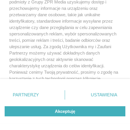
podmioty z Grupy ZPR Media uzyskujemy dostęp i
przechowujemy informacje na urządzeniu oraz
przetwarzamy dane osobowe, takie jak unikalne
MUZYKA
identyfikatory, standardowe informacje wysyłane przez
urządzenie czy dane przeglądania w celu zapewniania
"ESKA Hity na Czasie" – playlista,
spersonalizowanych reklam, wybór spersonalizowanych
treści, pomiar reklam i treści, badanie odbiorców oraz
która rozkręci każdą chwilę
ulepszanie usług. Za zgodą Użytkownika my i Zaufani
Partnerzy możemy używać dokładnych danych
geolokalizacyjnych oraz aktywnie skanować
charakterystykę urządzenia do celów identyfikacji.
Ponieważ cenimy Twoją prywatność, prosimy o zgodę na
5
korzystanie z tych technologii poprzez kliknięcie
„Akceptuję”. Zgoda jest dobrowolna i zawsze możesz ją
zmienić/wycofać klikając przycisk ustawień prywatności
PARTNERZY
USTAWIENIA
znajdujący się w lewym dolnym rogu strony
. Niektóre
rodzaje przetwarzania danych nie wymagają zgody
Akceptuję
użytkownika, ale masz prawo sprzeciwić się takiemu
przetwarzaniu. Preferencje będą miały zastosowanie tylko
na tej witrynie.