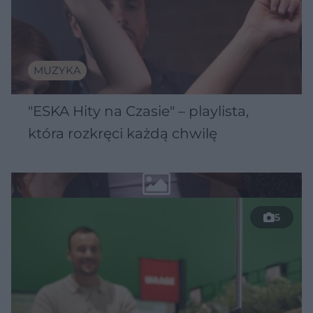
MUZYKA
"ESKA Hity na Czasie" – playlista,
która rozkręci każdą chwilę
5