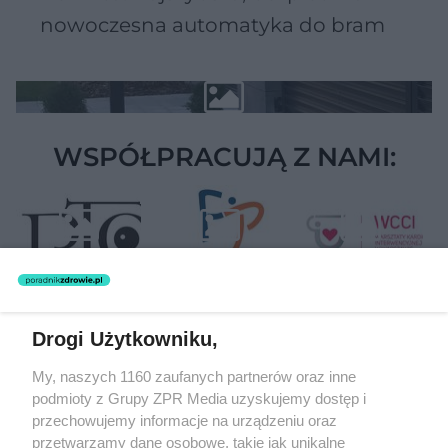
nowoczesna automatyka do bram
WSPÓŁPRACUJĄ Z NAMI:
Drogi Użytkowniku,
Żaden utwór zamieszczony w serwisie nie może być powielany i
My, naszych 1160 zaufanych partnerów oraz inne
rozpowszechniany lub dalej rozpowszechniany w jakikolwiek sposób
podmioty z Grupy ZPR Media uzyskujemy dostęp i
(w tym także elektroniczny lub mechaniczny) na jakimkolwiek polu
eksploatacji w jakiejkolwiek formie, włącznie z umieszczaniem w
przechowujemy informacje na urządzeniu oraz
Internecie bez pisemnej zgody właściciela praw. Jakiekolwiek użycie
przetwarzamy dane osobowe, takie jak unikalne