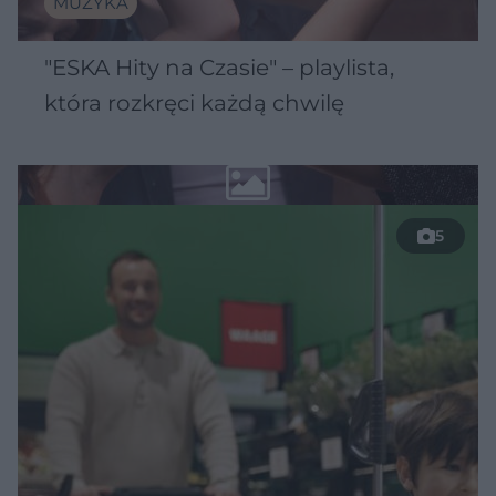
MUZYKA
"ESKA Hity na Czasie" – playlista,
która rozkręci każdą chwilę
5