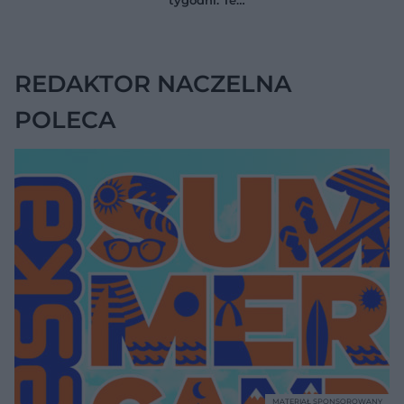
anemii
nie daje objawów
ćwiczenia
pomagają
zmniejszyć wdowi
garb
REDAKTOR NACZELNA
POLECA
MATERIAŁ SPONSOROWANY