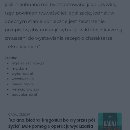
jeśli marihuana ma być traktowana jako używka,
rząd powinien rozważyć jej legalizację, jednak w
obecnym stanie konieczne jest zaostrzenie
przepisów, aby uniknąć sytuacji, w której lekarze są
zmuszani do wystawiania recept o charakterze
„rekreacyjnym”.
Źródła:
legislacja.rcl.gov.pl
mgr.farm
wyborcza.pl
weedweek.pl
prawo.mp.pl
rynekzdrowia.pl
podyplomie.pl
GADAJ ZDRÓW
"Kolana, biodra i kręgosłup bolały przez pół
życia". Ewie pomogła operacja wydłużania