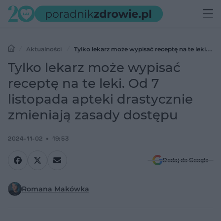
Aktualności
Tylko lekarz może wypisać receptę na te leki. Od
7 listopada apteki drastycznie zmieniają zasady dostępu
Tylko lekarz może wypisać
receptę na te leki. Od 7
listopada apteki drastycznie
zmieniają zasady dostępu
2024-11-02
19:53
Dodaj do Google
Romana Makówka