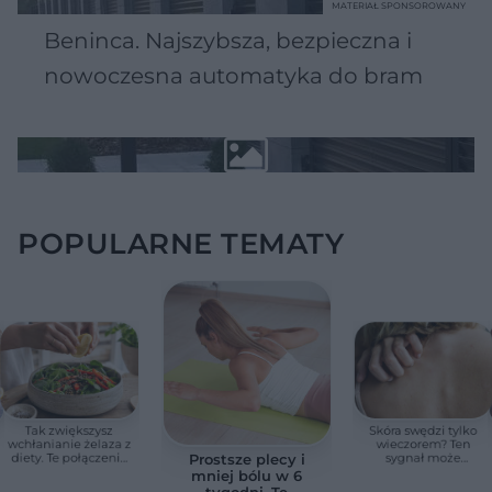
MATERIAŁ SPONSOROWANY
Beninca. Najszybsza, bezpieczna i
nowoczesna automatyka do bram
POPULARNE TEMATY
Tak zwiększysz
Skóra swędzi tylko
wchłanianie żelaza z
wieczorem? Ten
diety. Te połączenia
sygnał może
Prostsze plecy i
produktów
wskazywać na
mniej bólu w 6
pomagają przy
chorobę, która długo
tygodni. Te