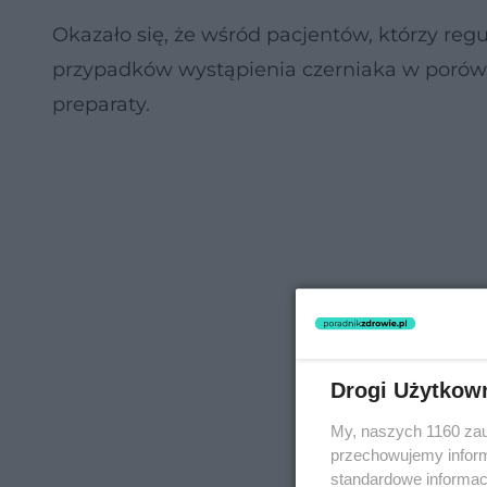
Okazało się, że wśród pacjentów, którzy re
przypadków wystąpienia czerniaka w porówna
preparaty.
Drogi Użytkow
My, naszych 1160 zau
przechowujemy informa
standardowe informac