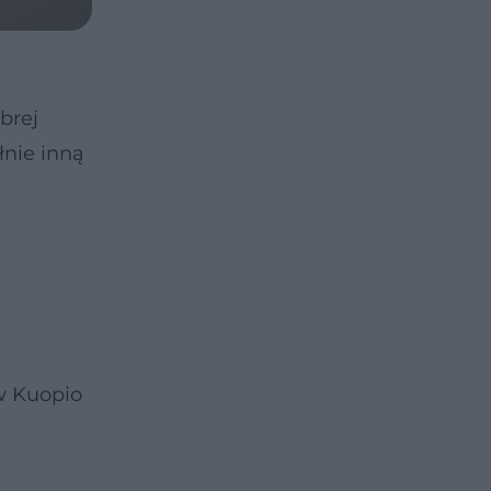
brej
łnie inną
w Kuopio