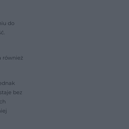
niu do
ć.
a również
Jednak
taje bez
ych
iej