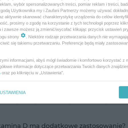
klam, wybór spersonalizowanych treści, pomiar reklam i treści, bad
ch dotychczasowych prób poszukiwania związku p
 zgodą Użytkownika my i Zaufani Partnerzy możemy używać dokład
tworów. Jak podkreślają autorzy odkrycia, pa
az aktywnie skanować charakterystykę urządzenia do celów identyfi
adni dermatologicznej Szpitala Uniwersyteckiego
ść, prosimy o zgodę na korzystanie z tych technologii poprzez klikn
a i zawsze możesz ją zmienić/wycofać klikając przycisk ustawień pr
ogu strony
. Niektóre rodzaje przetwarzania danych nie wymagaj
iwić się takiemu przetwarzaniu. Preferencje będą miały zastosowanie
 Finlandii dokładnie przeanalizowali informacje 
ch skórę. Dokonano klasyfikacji pod względem kla
szymi informacjami, abyś mógł świadomie i komfortowo korzystać z
ania witaminy D.
gółowe informacje dotyczące przetwarzania Twoich danych znajdzi
s
oraz po kliknięciu w „Ustawienia”.
 na trzy podgrupy jako osoby nie stosujące prepar
znie oraz regularnie. Kolejnym krokiem było spr
USTAWIENIA
wierdziły, że organiczny związek chemiczny odpow
Witamina D ma dodatkowe zastosowanie?