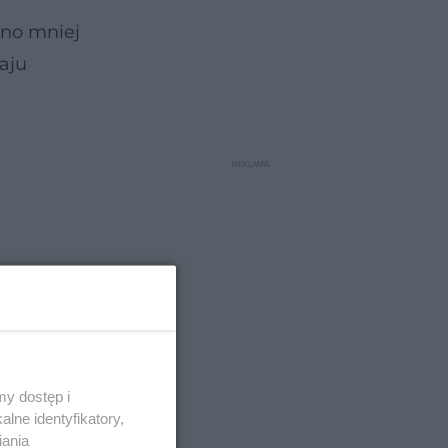
no mniej
aju
y dostęp i
lne identyfikatory,
iania