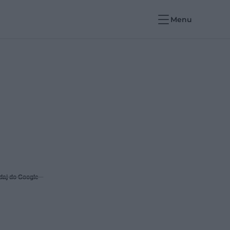
Menu
daj do Google