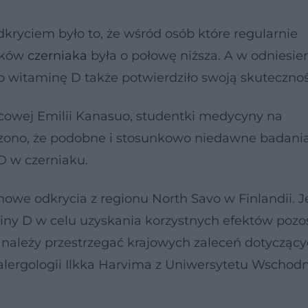
ryciem było to, że wśród osób które regularnie
dków
czerniaka
była o połowę niższa. A w odniesie
po witaminę D także potwierdziło swoją skutecznoś
ńcowej Emilii Kanasuo, studentki medycyny na
czono, że podobne i stosunkowo niedawne badani
D w czerniaku.
nowe odkrycia z regionu North Savo w Finlandii. 
ny D w celu uzyskania korzystnych efektów pozos
 należy przestrzegać krajowych zaleceń dotycząc
 alergologii Ilkka Harvima z Uniwersytetu Wschodn