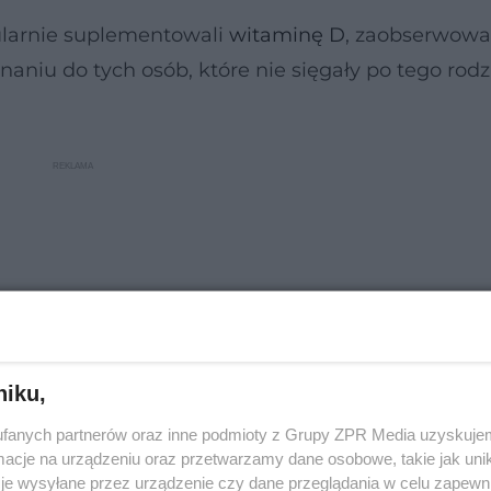
gularnie suplementowali
witaminę D
, zaobserwowa
niu do tych osób, które nie sięgały po tego rodz
niku,
fanych partnerów oraz inne podmioty z Grupy ZPR Media uzyskujem
cje na urządzeniu oraz przetwarzamy dane osobowe, takie jak unika
je wysyłane przez urządzenie czy dane przeglądania w celu zapewn