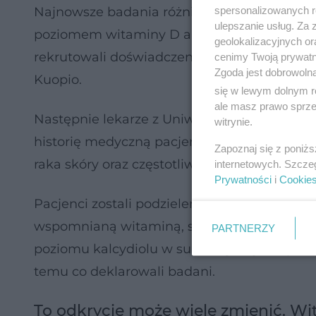
spersonalizowanych re
Najnowsze badania różniły się od wszystki
ulepszanie usług. Za
poziomem witaminy D a występowaniem nowo
geolokalizacyjnych or
rekrutowali doświadczeni dermatolodzy por
cenimy Twoją prywatno
Zgoda jest dobrowoln
Kuopio.
się w lewym dolnym r
ale masz prawo sprzec
Następnie lekarze z Uniwersytetu Wschodniej
witrynie.
historię medyczną pacjentów oraz zbadali i
Zapoznaj się z poniż
raka skóry oraz częstotliwości suplementow
internetowych. Szcze
Prywatności
i
Cookie
Pacjenci zostali podzieleni w tym względzie
wspomnianą witaminą, stosujących sporadyc
PARTNERZY
poziomu kalcydiolu w surowicy. Wyniki pot
temu co deklarowali badani.
To odkrycie może wiele zmienić. 