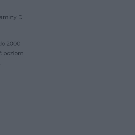
taminy D
 do 2000
ć poziom
.