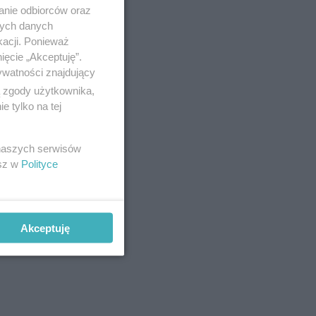
anie odbiorców oraz
omiędzy
nych danych
cjentów
kacji. Ponieważ
 w
ięcie „Akceptuję”.
ywatności znajdujący
ą zgody użytkownika,
 tylko na tej
ogólne i
s ryzyka
 naszych serwisów
esz w
Polityce
atów ze
awdzenie
Akceptuję
iada