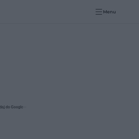
Menu
daj do Google