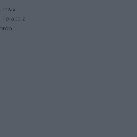
a, musi
 i praca z
horób