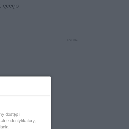
cięcego
y dostęp i
lne identyfikatory,
iania