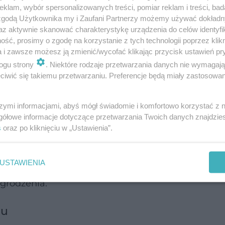
klam, wybór spersonalizowanych treści, pomiar reklam i treści, bad
a, gdzie wykonano niezbędne badania. Ich wyniki
 zgodą Użytkownika my i Zaufani Partnerzy możemy używać dokład
az aktywnie skanować charakterystykę urządzenia do celów identyfi
i jest nowotworem.
ść, prosimy o zgodę na korzystanie z tych technologii poprzez klikn
a i zawsze możesz ją zmienić/wycofać klikając przycisk ustawień pr
uje niszczenie narządów, w tym przypadku żuchw
ogu strony
. Niektóre rodzaje przetwarzania danych nie wymagaj
niej guz. Zgodnie z protokołem leczenia tego typu
iwić się takiemu przetwarzaniu. Preferencje będą miały zastosowanie
ebie, planujemy usunąć zmianę w trakcie jednego 
szymi informacjami, abyś mógł świadomie i komfortowo korzystać z
życiu płata mikronaczyniowego. W przypadku tej
gółowe informacje dotyczące przetwarzania Twoich danych znajdzi
wej, którym odtworzymy ciągłość żuchwy po usunięc
s
oraz po kliknięciu w „Ustawienia”.
ciej Borowiec.
USTAWIENIA
nie pełną funkcjonalność żuchwy. Zespół zadeklar
agrodzenia.
gu