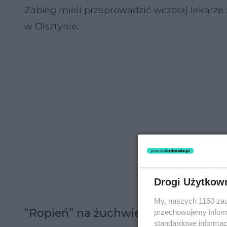
Zabieg mieli przeprowadzić wczoraj lekarze
w Olsztynie.
Drogi Użytkow
My, naszych 1160 zau
“Ropień” na żuchwie Cristiny to no
przechowujemy informa
standardowe informac