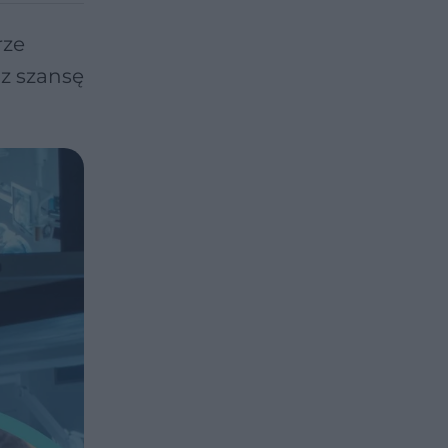
rze
z szansę