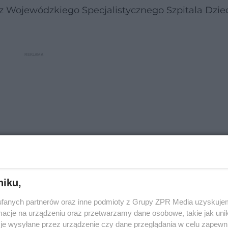
 z Wojewódzkiego Specjalistycznego Szpitala Dzie
niku,
fanych partnerów oraz inne podmioty z Grupy ZPR Media uzyskujem
wotwór
cje na urządzeniu oraz przetwarzamy dane osobowe, takie jak unika
je wysyłane przez urządzenie czy dane przeglądania w celu zapewn