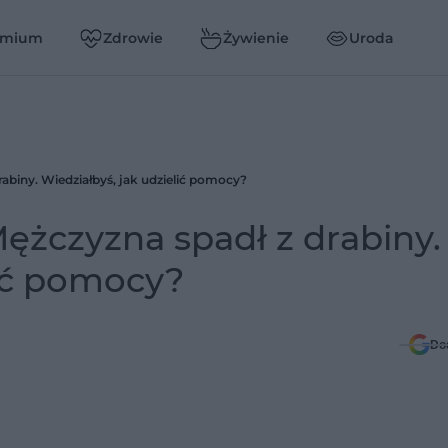
emium
Zdrowie
Żywienie
Uroda
rabiny. Wiedziałbyś, jak udzielić pomocy?
Mężczyzna spadł z drabiny.
lić pomocy?
Do