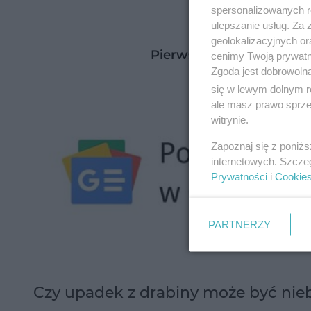
spersonalizowanych re
ulepszanie usług. Za
geolokalizacyjnych or
Pierwsza pomoc - jak ud
cenimy Twoją prywatno
Zgoda jest dobrowoln
się w lewym dolnym r
ale masz prawo sprzec
witrynie.
Zapoznaj się z poniż
internetowych. Szcze
Prywatności
i
Cookie
PARTNERZY
Czy upadek z drabiny może być nie