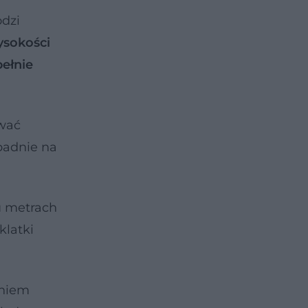
odzi
ysokości
ełnie
ować
padnie na
u metrach
 klatki
eniem