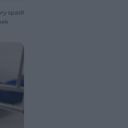
ry spadł
nek