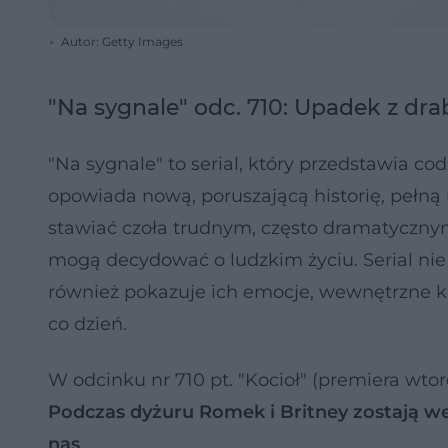
Autor: Getty Images
"Na sygnale" odc. 710: Upadek z dra
"Na sygnale" to serial, który przedstawia 
opowiada nową, poruszającą historię, pełn
stawiać czoła trudnym, często dramatycznym 
mogą decydować o ludzkim życiu. Serial nie 
również pokazuje ich emocje, wewnętrzne ko
co dzień.
W odcinku nr 710 pt. "Kocioł" (premiera wtor
Podczas dyżuru Romek i Britney zostają w
nas
.