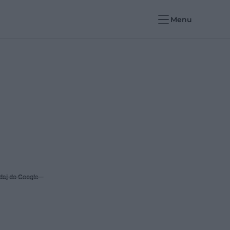
Menu
daj do Google