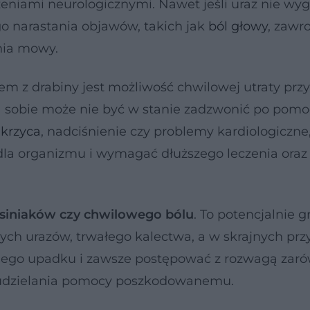
iami neurologicznymi. Nawet jeśli uraz nie wy
o narastania objawów, takich jak
ból głowy
, zawro
nia mowy.
 z drabiny jest możliwość chwilowej utraty prz
a sobie może nie być w stanie zadzwonić po pomo
krzyca
, nadciśnienie czy problemy kardiologiczne
la organizmu i wymagać dłuższego leczenia oraz
u siniaków czy chwilowego bólu
. To potencjalnie 
ych urazów, trwałego kalectwa, a w skrajnych pr
dnego upadku i zawsze postępować z rozwagą zar
ie udzielania pomocy poszkodowanemu.