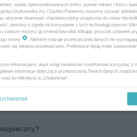
klam, wybór spersonalizowanych treści, pomiar reklam i treści, bad
 zgodą Użytkownika my i Zaufani Partnerzy możemy używać dokład
az aktywnie skanować charakterystykę urządzenia do celów identyfi
zielić pierwszej pomocy?
ść, prosimy o zgodę na korzystanie z tych technologii poprzez klikn
a i zawsze możesz ją zmienić/wycofać klikając przycisk ustawień pr
ogu strony
. Niektóre rodzaje przetwarzania danych nie wymagaj
iwić się takiemu przetwarzaniu. Preferencje będą miały zastosowanie
szymi informacjami, abyś mógł świadomie i komfortowo korzystać z
gółowe informacje dotyczące przetwarzania Twoich danych znajdzi
s
oraz po kliknięciu w „Ustawienia”.
USTAWIENIA
bezpieczny?