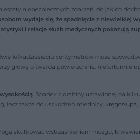
 niestety niebezpiecznych zdarzeń, do jakich doch
sobom wydaje się, że spadnięcie z niewielkiej w
tystyki i relacje służb medycznych pokazują zup
dwie kilkudziesięciu centymetrów może spowod
erzy głową o twardą powierzchnię, niefortunnie u
 wysokością
. Spadek z drabiny ustawionej na kilk
óg, lecz także do uszkodzeń miednicy,
kręgosłupa
,
, mogą skutkować wstrząśnieniem mózgu, krwawi