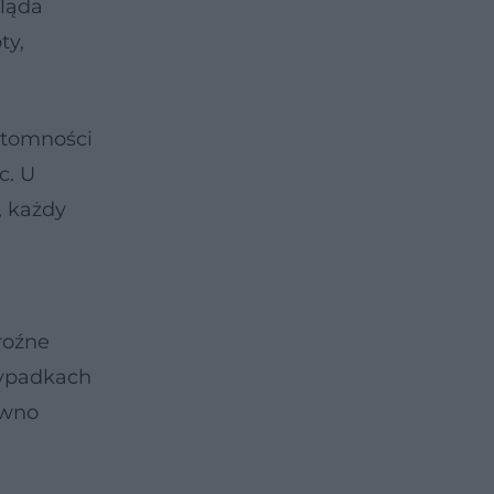
gląda
ty,
ytomności
c. U
, każdy
groźne
zypadkach
ówno