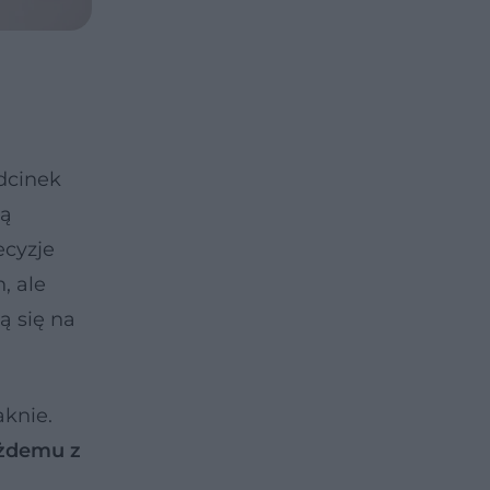
dcinek
zą
ecyzje
, ale
ą się na
aknie.
ażdemu z