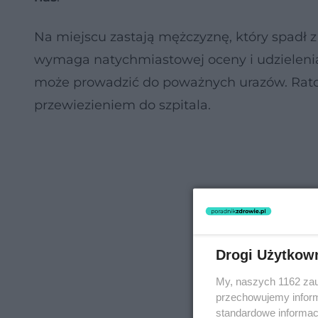
Na miejscu zastają mężczyznę, który spadł z
wymaga natychmiastowej oceny i udzielenia
może prowadzić do poważnych urazów. Rato
przewiezieniem do szpitala.
Drogi Użytkow
My, naszych 1162 zau
przechowujemy informa
standardowe informac