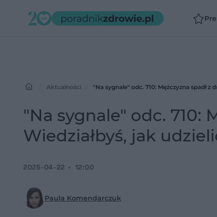
Pr
Aktualności
"Na sygnale" odc. 710: Mężczyzna spadł z d
"Na sygnale" odc. 710: 
Wiedziałbyś, jak udzie
2025-04-22
12:00
Paula Komendarczuk