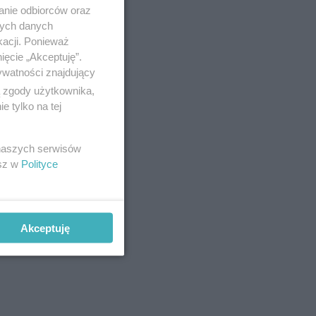
anie odbiorców oraz
nych danych
kacji. Ponieważ
ięcie „Akceptuję”.
ywatności znajdujący
ą zgody użytkownika,
 tylko na tej
 naszych serwisów
esz w
Polityce
Akceptuję