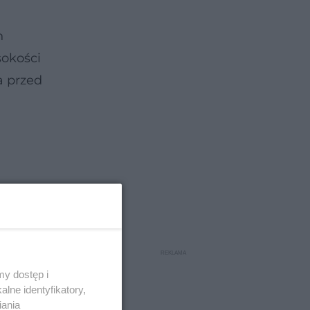
n
sokości
a przed
y dostęp i
lne identyfikatory,
iania