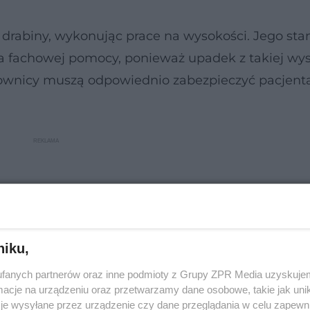
 drabiny, wykonując prace na wysokości. Jego sta
 fachowej pomocy, ponieważ upadek z takiej wy
wnicy muszą odpowiednio zabezpieczyć pacjent
niku,
fanych partnerów oraz inne podmioty z Grupy ZPR Media uzyskujem
cje na urządzeniu oraz przetwarzamy dane osobowe, takie jak unika
je wysyłane przez urządzenie czy dane przeglądania w celu zapewn