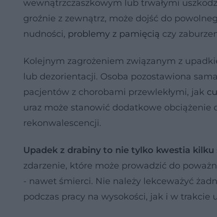
wewnątrzczaszkowym lub trwałymi uszkodzen
groźnie z zewnątrz, może dojść do powolneg
nudności,
problemy z pamięcią
czy zaburze
Kolejnym zagrożeniem związanym z upadkiem
lub dezorientacji. Osoba pozostawiona sam
pacjentów z chorobami przewlekłymi, jak
cu
uraz może stanowić dodatkowe obciążenie d
rekonwalescencji.
Upadek z drabiny to nie tylko kwestia kilk
zdarzenie, które może prowadzić do poważn
- nawet śmierci. Nie należy lekceważyć ża
podczas pracy na wysokości, jak i w trakc