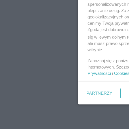
spersonalizowanych re
ulepszanie usług. Za
geolokalizacyjnych or
cenimy Twoją prywatno
Zgoda jest dobrowoln
się w lewym dolnym r
ale masz prawo sprzec
witrynie.
Zapoznaj się z poniż
internetowych. Szcze
Prywatności
i
Cookie
PARTNERZY