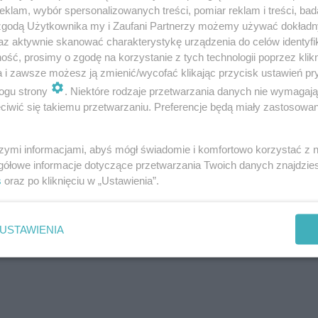
klam, wybór spersonalizowanych treści, pomiar reklam i treści, bad
 zgodą Użytkownika my i Zaufani Partnerzy możemy używać dokład
az aktywnie skanować charakterystykę urządzenia do celów identyfi
ść, prosimy o zgodę na korzystanie z tych technologii poprzez klikn
a i zawsze możesz ją zmienić/wycofać klikając przycisk ustawień pr
ogu strony
. Niektóre rodzaje przetwarzania danych nie wymagaj
iwić się takiemu przetwarzaniu. Preferencje będą miały zastosowanie
szymi informacjami, abyś mógł świadomie i komfortowo korzystać z
gółowe informacje dotyczące przetwarzania Twoich danych znajdzi
s
oraz po kliknięciu w „Ustawienia”.
USTAWIENIA