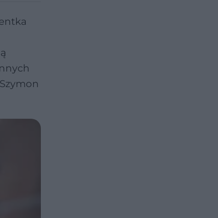
jentka
są
innych
k. Szymon