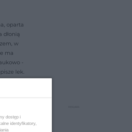
a, oparta
a dłonią
szem, w
ie ma
naukowo -
pisze lek.
y dostęp i
lne identyfikatory,
iania