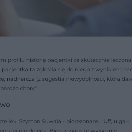
 profilu historię pacjentki ze skutecznie leczoną
, pacjentka ta zgłosiła się do niego z wynikiem ba
cę,
nadnercza
(z sugestią niewydolności, którą da
 bardzo chory".
two
sze lek. Szymon Suwała - biorezonans. "Uff, ulga -
ego jej nie dolega. Biorezonans to wyłącznie