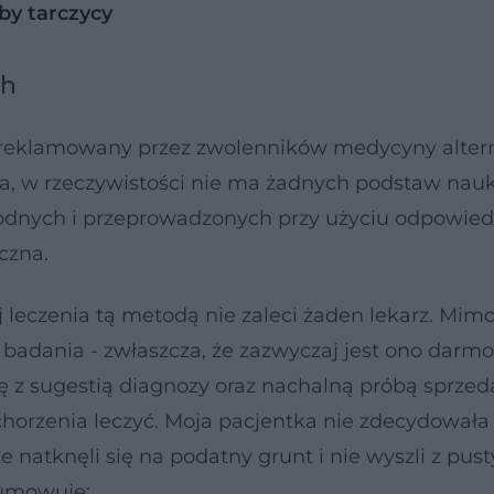
by tarczycy
ch
ns, reklamowany przez zwolenników medycyny alte
ia, w rzeczywistości nie ma żadnych podstaw nau
odnych i przeprowadzonych przy użyciu odpowied
czna.
 leczenia tą metodą nie zaleci żaden lekarz. Mimo
o badania - zwłaszcza, że zazwyczaj jest ono darm
ę z sugestią diagnozy oraz nachalną próbą sprzed
orzenia leczyć. Moja pacjentka nie zdecydowała 
e natknęli się na podatny grunt i nie wyszli z pus
dsumowuje: