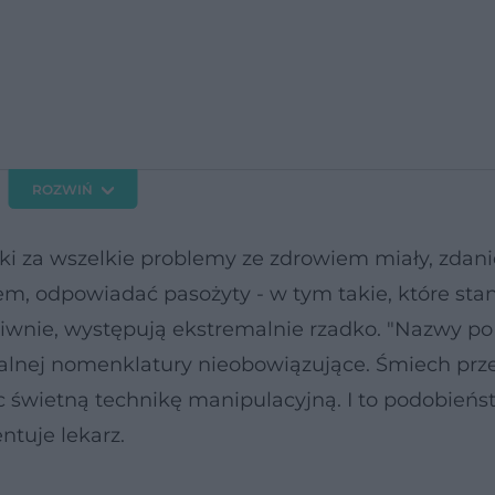
ROZWIŃ
ntki za wszelkie problemy ze zdrowiem miały, zda
m, odpowiadać pasożyty - w tym takie, które sta
ciwnie, występują ekstremalnie rzadko. "Nazwy po
lnej nomenklatury nieobowiązujące. Śmiech przez
c świetną technikę manipulacyjną. I to podobieńs
ntuje lekarz.