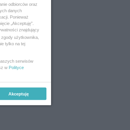
anie odbiorców oraz
nych danych
kacji. Ponieważ
ięcie „Akceptuję”.
ywatności znajdujący
ą zgody użytkownika,
 tylko na tej
 naszych serwisów
esz w
Polityce
Akceptuję