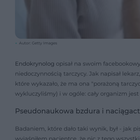
Autor: Getty Images
Endokrynolog
opisał na swoim facebookowym
niedoczynnością tarczycy. Jak napisał lekarz
które wykazało, że ma ona "porażoną tarczy
wykluczyliśmy) i w ogóle: cały organizm jest
Pseudonaukowa bzdura i naciągac
Badaniem, które dało taki wynik, był - jak pi
wyjaśniłem pacjentce, że nic z tego wszystki