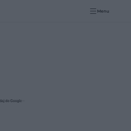
Menu
daj do Google