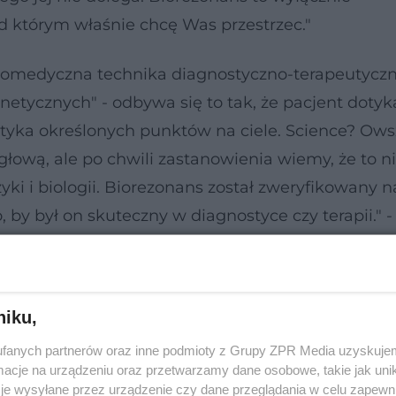
 którym właśnie chcę Was przestrzec."
udomedyczna technika diagnostyczno-terapeutyczn
netycznych" - odbywa się to tak, że pacjent dotyk
otyka określonych punktów na ciele. Science? Ow
ową, ale po chwili zastanowienia wiemy, że to n
zyki i biologii. Biorezonans został zweryfikowany 
y był on skuteczny w diagnostyce czy terapii." - 
niku,
fanych partnerów oraz inne podmioty z Grupy ZPR Media uzyskujem
cje na urządzeniu oraz przetwarzamy dane osobowe, takie jak unika
je wysyłane przez urządzenie czy dane przeglądania w celu zapewn