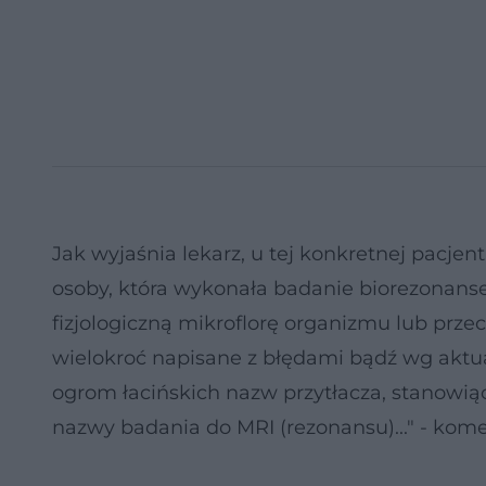
Jak wyjaśnia lekarz, u tej konkretnej pacje
osoby, która wykonała badanie biorezonanse
fizjologiczną mikroflorę organizmu lub prze
wielokroć napisane z błędami bądź wg aktua
ogrom łacińskich nazw przytłacza, stanowią
nazwy badania do MRI (rezonansu)..." - kome