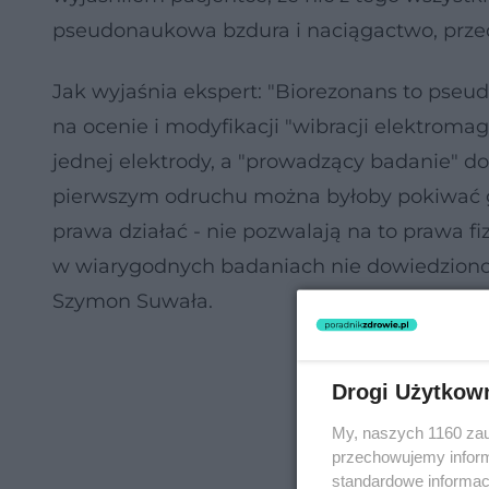
pseudonaukowa bzdura i naciągactwo, przed
Jak wyjaśnia ekspert: "Biorezonans to pse
na ocenie i modyfikacji "wibracji elektromag
jednej elektrody, a "prowadzący badanie" d
pierwszym odruchu można byłoby pokiwać gł
prawa działać - nie pozwalają na to prawa fi
w wiarygodnych badaniach nie dowiedziono, b
Szymon Suwała.
Drogi Użytkow
My, naszych 1160 zau
przechowujemy informa
standardowe informac