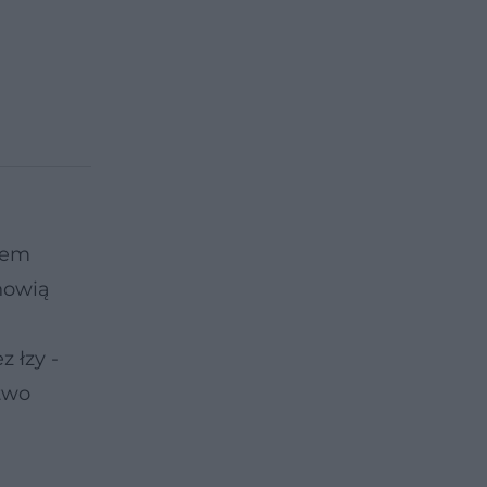
niem
nowią
 łzy -
two