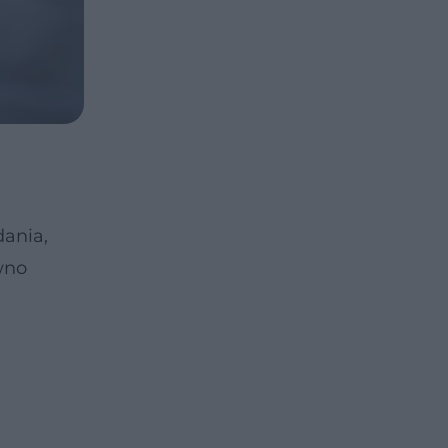
dania,
wno