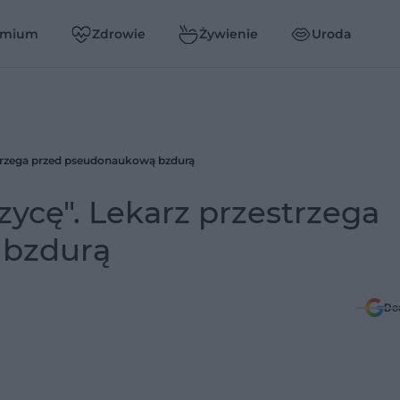
emium
Zdrowie
Żywienie
Uroda
estrzega przed pseudonaukową bzdurą
zycę". Lekarz przestrzega
 bzdurą
Do