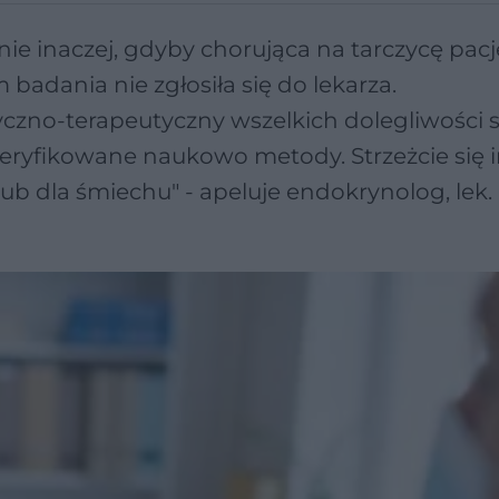
nie inaczej, gdyby chorująca na tarczycę pac
badania nie zgłosiła się do lekarza.
czno-terapeutyczny wszelkich dolegliwości 
weryfikowane naukowo metody. Strzeżcie się 
 lub dla śmiechu" - apeluje endokrynolog, le