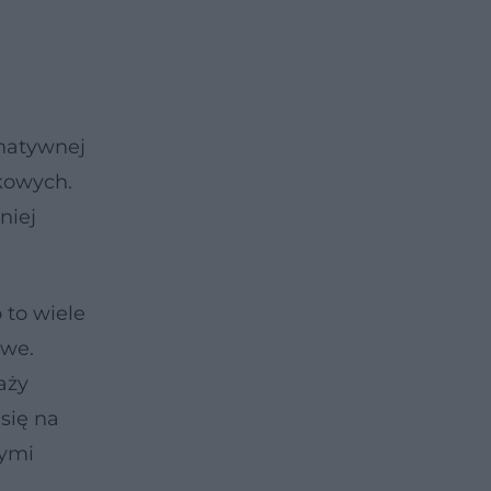
rnatywnej
kowych.
niej
 to wiele
owe.
aży
się na
tymi