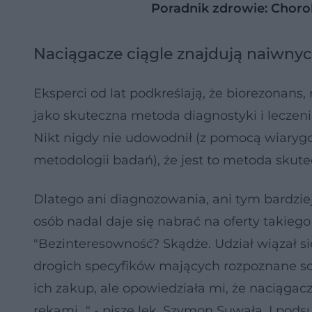
Poradnik zdrowie: Choro
Naciągacze ciągle znajdują naiwny
Eksperci od lat podkreślają, że biorezona
jako skuteczna metoda diagnostyki i leczen
Nikt nigdy nie udowodnił (z pomocą wiaryg
metodologii badań), że jest to metoda skute
Dlatego ani diagnozowania, ani tym bardziej
osób nadal daje się nabrać na oferty takieg
"Bezinteresowność? Skądże. Udział wiązał si
drogich specyfików mających rozpoznane sch
ich zakup, ale opowiedziała mi, że naciągacz
rękami..." - pisze lek. Szymon Suwała. I po