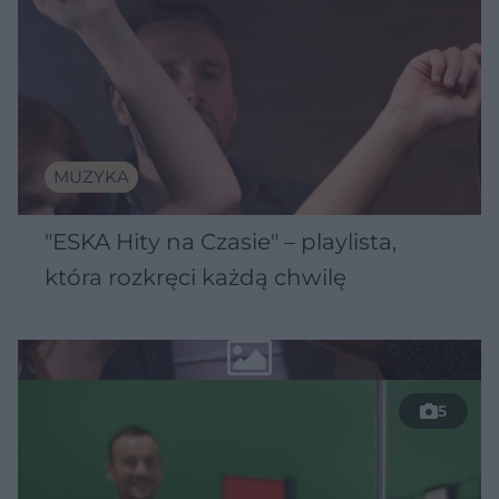
MUZYKA
"ESKA Hity na Czasie" – playlista,
która rozkręci każdą chwilę
5