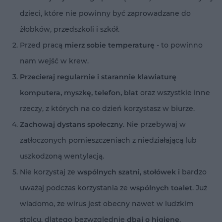
dzieci, które nie powinny być zaprowadzane do
żłobków, przedszkoli i szkół.
Przed pracą
mierz sobie temperaturę
- to powinno
nam wejść w krew.
Przecieraj regularnie i starannie klawiaturę
komputera, myszkę, telefon, blat
oraz wszystkie inne
rzeczy, z których na co dzień korzystasz w biurze.
Zachowaj dystans społeczny
. Nie przebywaj w
zatłoczonych pomieszczeniach z niedziałającą lub
uszkodzoną wentylacją.
Nie korzystaj ze
wspólnych szatni, stołówek i
bardzo
uważaj podczas korzystania ze
wspólnych toalet
. Już
wiadomo, że wirus jest obecny nawet w ludzkim
stolcu, dlatego bezwzględnie
dbaj o higienę
.