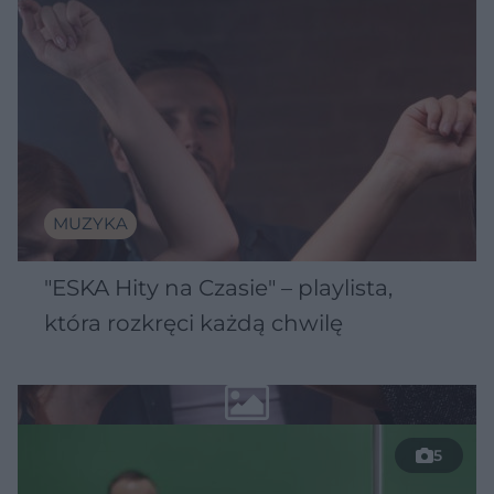
MUZYKA
"ESKA Hity na Czasie" – playlista,
która rozkręci każdą chwilę
5