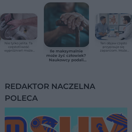
Nie tylko jelita. Ta
Ten objaw często
częstotliwość
przypisuje się
wypróżnień może
zaparciom. Może
Ile maksymalnie
mieć znaczenie dla
jednak wskazywać
może żyć człowiek?
całego organizmu
na chorobę jelita
Naukowcy podali
zaskakującą liczbę
REDAKTOR NACZELNA
POLECA