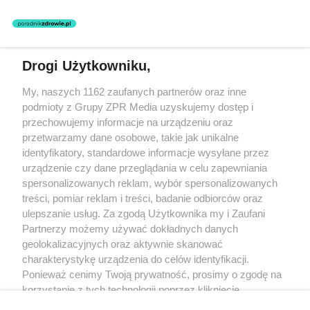
Drogi Użytkowniku,
Żaden utwór zamieszczony w serwisie nie może być powielany i
My, naszych 1162 zaufanych partnerów oraz inne
rozpowszechniany lub dalej rozpowszechniany w jakikolwiek sposób
(w tym także elektroniczny lub mechaniczny) na jakimkolwiek polu
podmioty z Grupy ZPR Media uzyskujemy dostęp i
eksploatacji w jakiejkolwiek formie, włącznie z umieszczaniem w
przechowujemy informacje na urządzeniu oraz
Internecie bez pisemnej zgody właściciela praw. Jakiekolwiek użycie
przetwarzamy dane osobowe, takie jak unikalne
lub wykorzystanie utworów w całości lub w części z naruszeniem
prawa, tzn. bez właściwej zgody, jest zabronione pod groźbą kary i
identyfikatory, standardowe informacje wysyłane przez
może być ścigane prawnie.
urządzenie czy dane przeglądania w celu zapewniania
spersonalizowanych reklam, wybór spersonalizowanych
treści, pomiar reklam i treści, badanie odbiorców oraz
ulepszanie usług. Za zgodą Użytkownika my i Zaufani
Partnerzy możemy używać dokładnych danych
geolokalizacyjnych oraz aktywnie skanować
charakterystykę urządzenia do celów identyfikacji.
O nas
Ponieważ cenimy Twoją prywatność, prosimy o zgodę na
korzystanie z tych technologii poprzez kliknięcie
Informacje prawne
„Akceptuję”. Zgoda jest dobrowolna i zawsze możesz ją