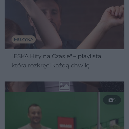
MUZYKA
"ESKA Hity na Czasie" – playlista,
która rozkręci każdą chwilę
5