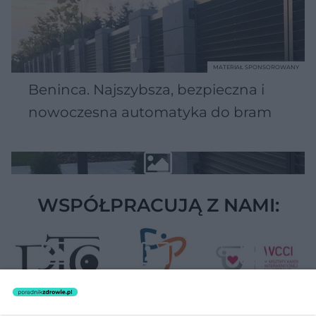
MATERIAŁ SPONSOROWANY
Beninca. Najszybsza, bezpieczna i
nowoczesna automatyka do bram
WSPÓŁPRACUJĄ Z NAMI: