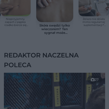
Nieprzyjemny
Żelazo nie działa
zapach z pępka
mimo regularnej
rzadko bierze się
suplementacji?
Skóra swędzi tylko
znikąd. Jeden objaw
Przyczyna może
wieczorem? Ten
zmienia wszystko
ukrywać się w
sygnał może
jelitach
wskazywać na
chorobę, która długo
nie daje objawów
REDAKTOR NACZELNA
POLECA
27