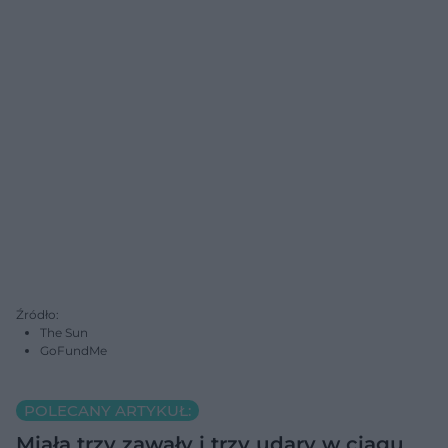
Źródło:
The Sun
GoFundMe
POLECANY ARTYKUŁ:
Miała trzy zawały i trzy udary w ciągu