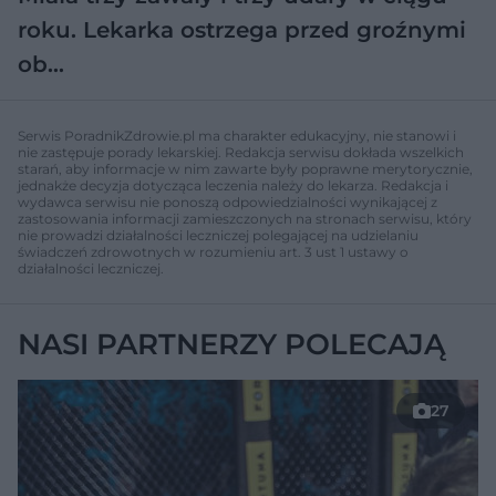
roku. Lekarka ostrzega przed groźnymi
ob…
Serwis PoradnikZdrowie.pl ma charakter edukacyjny, nie stanowi i
nie zastępuje porady lekarskiej. Redakcja serwisu dokłada wszelkich
starań, aby informacje w nim zawarte były poprawne merytorycznie,
jednakże decyzja dotycząca leczenia należy do lekarza. Redakcja i
wydawca serwisu nie ponoszą odpowiedzialności wynikającej z
zastosowania informacji zamieszczonych na stronach serwisu, który
nie prowadzi działalności leczniczej polegającej na udzielaniu
świadczeń zdrowotnych w rozumieniu art. 3 ust 1 ustawy o
działalności leczniczej.
NASI PARTNERZY POLECAJĄ
27