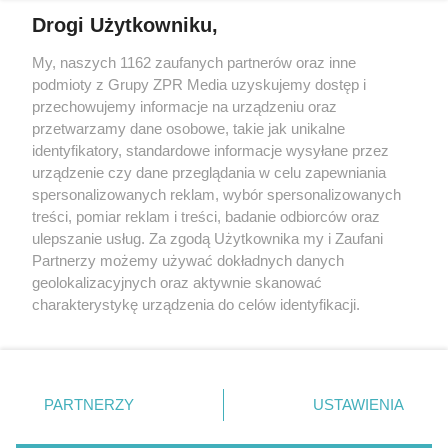
Drogi Użytkowniku,
Żaden utwór zamieszczony w serwisie nie może być powielany i
My, naszych 1162 zaufanych partnerów oraz inne
rozpowszechniany lub dalej rozpowszechniany w jakikolwiek sposób
podmioty z Grupy ZPR Media uzyskujemy dostęp i
(w tym także elektroniczny lub mechaniczny) na jakimkolwiek polu
eksploatacji w jakiejkolwiek formie, włącznie z umieszczaniem w
przechowujemy informacje na urządzeniu oraz
Internecie bez pisemnej zgody właściciela praw. Jakiekolwiek użycie
przetwarzamy dane osobowe, takie jak unikalne
lub wykorzystanie utworów w całości lub w części z naruszeniem
identyfikatory, standardowe informacje wysyłane przez
prawa, tzn. bez właściwej zgody, jest zabronione pod groźbą kary i
może być ścigane prawnie.
urządzenie czy dane przeglądania w celu zapewniania
spersonalizowanych reklam, wybór spersonalizowanych
treści, pomiar reklam i treści, badanie odbiorców oraz
ulepszanie usług. Za zgodą Użytkownika my i Zaufani
Partnerzy możemy używać dokładnych danych
geolokalizacyjnych oraz aktywnie skanować
charakterystykę urządzenia do celów identyfikacji.
O nas
Ponieważ cenimy Twoją prywatność, prosimy o zgodę na
korzystanie z tych technologii poprzez kliknięcie
Informacje prawne
„Akceptuję”. Zgoda jest dobrowolna i zawsze możesz ją
zmienić/wycofać klikając przycisk ustawień prywatności
Nasze serwisy
PARTNERZY
USTAWIENIA
znajdujący się w lewym dolnym rogu strony
. Niektóre
© 2026 Grupa ZPR Media
rodzaje przetwarzania danych nie wymagają zgody