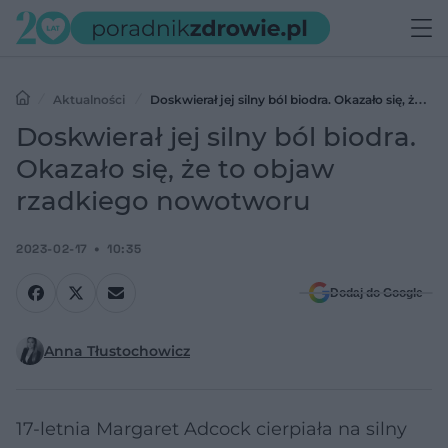
Aktualności
Doskwierał jej silny ból biodra. Okazało się, że to
objaw rzadkiego nowotworu
Doskwierał jej silny ból biodra.
Okazało się, że to objaw
rzadkiego nowotworu
2023-02-17
10:35
Dodaj do Google
Anna Tłustochowicz
17-letnia Margaret Adcock cierpiała na silny