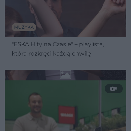
MUZYKA
"ESKA Hity na Czasie" – playlista,
która rozkręci każdą chwilę
5