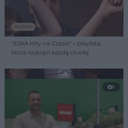
MUZYKA
"ESKA Hity na Czasie" – playlista,
która rozkręci każdą chwilę
5