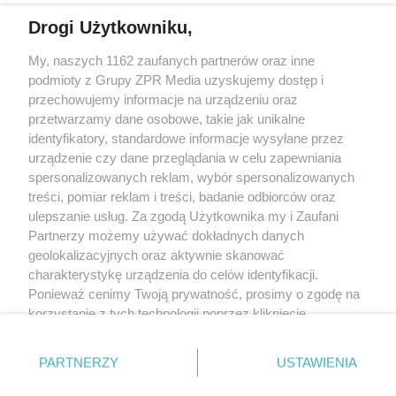
Drogi Użytkowniku,
Żaden utwór zamieszczony w serwisie nie może być powielany i
My, naszych 1162 zaufanych partnerów oraz inne
rozpowszechniany lub dalej rozpowszechniany w jakikolwiek sposób
(w tym także elektroniczny lub mechaniczny) na jakimkolwiek polu
podmioty z Grupy ZPR Media uzyskujemy dostęp i
eksploatacji w jakiejkolwiek formie, włącznie z umieszczaniem w
przechowujemy informacje na urządzeniu oraz
Internecie bez pisemnej zgody właściciela praw. Jakiekolwiek użycie
przetwarzamy dane osobowe, takie jak unikalne
lub wykorzystanie utworów w całości lub w części z naruszeniem
prawa, tzn. bez właściwej zgody, jest zabronione pod groźbą kary i
identyfikatory, standardowe informacje wysyłane przez
może być ścigane prawnie.
urządzenie czy dane przeglądania w celu zapewniania
spersonalizowanych reklam, wybór spersonalizowanych
treści, pomiar reklam i treści, badanie odbiorców oraz
ulepszanie usług. Za zgodą Użytkownika my i Zaufani
Partnerzy możemy używać dokładnych danych
geolokalizacyjnych oraz aktywnie skanować
charakterystykę urządzenia do celów identyfikacji.
O nas
Ponieważ cenimy Twoją prywatność, prosimy o zgodę na
korzystanie z tych technologii poprzez kliknięcie
Informacje prawne
„Akceptuję”. Zgoda jest dobrowolna i zawsze możesz ją
Nasze serwisy
zmienić/wycofać klikając przycisk ustawień prywatności
PARTNERZY
USTAWIENIA
znajdujący się w lewym dolnym rogu strony
. Niektóre
© 2026 Grupa ZPR Media
rodzaje przetwarzania danych nie wymagają zgody