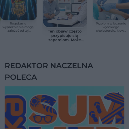
Regularne
Przełom w leczeniu
wypróżnienia mogą
wysokiego
zależeć od tej
cholesterolu. Nowa
Ten objaw często
witaminy. Odkrycie
terapia zmniejszyła
przypisuje się
zaskoczyło
LDL o ponad połowę
zaparciom. Może
naukowców
jednak wskazywać
na chorobę jelita
REDAKTOR NACZELNA
POLECA