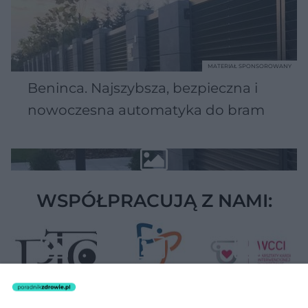
MATERIAŁ SPONSOROWANY
Beninca. Najszybsza, bezpieczna i
nowoczesna automatyka do bram
WSPÓŁPRACUJĄ Z NAMI: