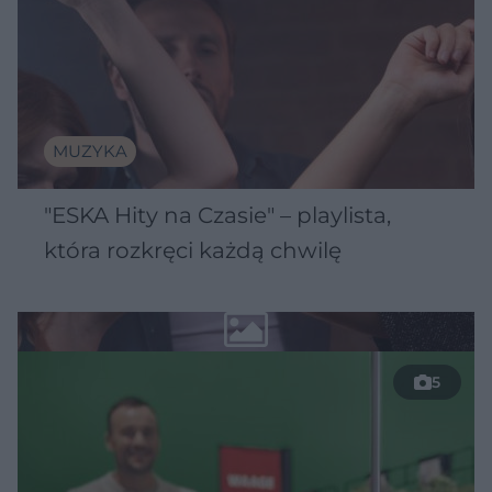
MUZYKA
"ESKA Hity na Czasie" – playlista,
która rozkręci każdą chwilę
5