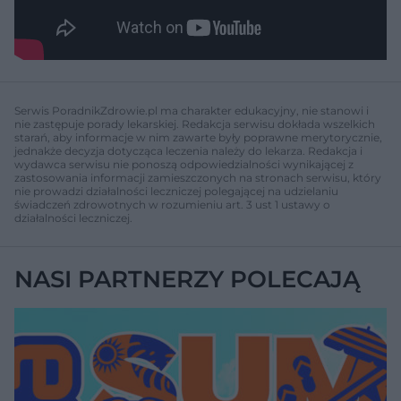
Serwis PoradnikZdrowie.pl ma charakter edukacyjny, nie stanowi i
nie zastępuje porady lekarskiej. Redakcja serwisu dokłada wszelkich
starań, aby informacje w nim zawarte były poprawne merytorycznie,
jednakże decyzja dotycząca leczenia należy do lekarza. Redakcja i
wydawca serwisu nie ponoszą odpowiedzialności wynikającej z
zastosowania informacji zamieszczonych na stronach serwisu, który
nie prowadzi działalności leczniczej polegającej na udzielaniu
świadczeń zdrowotnych w rozumieniu art. 3 ust 1 ustawy o
działalności leczniczej.
NASI PARTNERZY POLECAJĄ