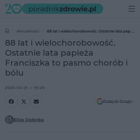
Aktualności
88 lat i wielochorobowość. Ostatnie lata papieża
Franciszka to pasmo chorób i bólu
88 lat i wielochorobowość.
Ostatnie lata papieża
Franciszka to pasmo chorób i
bólu
2025-04-21
10:29
Dodaj do Google
Eliza Dolecka