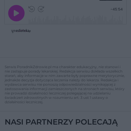
G
P
P
P
-
45:54
r
r
r
o
a
z
z
j
z
e
e
w
w
o
i
i
s
ń
ń
t
1
1
0
0
a
s
s
ł
d
d
y
o
o
c
t
p
u
r
z
ł
z
Serwis PoradnikZdrowie.pl ma charakter edukacyjny, nie stanowi i
a
u
o
nie zastępuje porady lekarskiej. Redakcja serwisu dokłada wszelkich
s
d
starań, aby informacje w nim zawarte były poprawne merytorycznie,
u
Â
jednakże decyzja dotycząca leczenia należy do lekarza. Redakcja i
wydawca serwisu nie ponoszą odpowiedzialności wynikającej z
zastosowania informacji zamieszczonych na stronach serwisu, który
nie prowadzi działalności leczniczej polegającej na udzielaniu
świadczeń zdrowotnych w rozumieniu art. 3 ust 1 ustawy o
działalności leczniczej.
NASI PARTNERZY POLECAJĄ