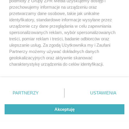
podmioty z Grupy ZPR Media uzyskujemy dostęp i
przechowujemy informacje na urządzeniu oraz
przetwarzamy dane osobowe, takie jak unikalne
identyfikatory, standardowe informacje wysyłane przez
urządzenie czy dane przeglądania w celu zapewniania
spersonalizowanych reklam, wybór spersonalizowanych
treści, pomiar reklam i treści, badanie odbiorców oraz
ulepszanie usług. Za zgodą Użytkownika my i Zaufani
Partnerzy możemy używać dokładnych danych
MUZYKA
geolokalizacyjnych oraz aktywnie skanować
charakterystykę urządzenia do celów identyfikacji.
Ponieważ cenimy Twoją prywatność, prosimy o zgodę na
"ESKA Hity na Czasie" – playlista,
korzystanie z tych technologii poprzez kliknięcie
która rozkręci każdą chwilę
„Akceptuję”. Zgoda jest dobrowolna i zawsze możesz ją
zmienić/wycofać klikając przycisk ustawień prywatności
PARTNERZY
USTAWIENIA
znajdujący się w lewym dolnym rogu strony
. Niektóre
rodzaje przetwarzania danych nie wymagają zgody
Akceptuję
użytkownika, ale masz prawo sprzeciwić się takiemu
przetwarzaniu. Preferencje będą miały zastosowanie tylko
5
na tej witrynie.