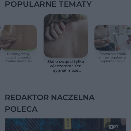
POPULARNE TEMATY
Nieprzyjemny
Żelazo nie działa
zapach z pępka
mimo regularnej
rzadko bierze się
suplementacji?
Skóra swędzi tylko
znikąd. Jeden objaw
Przyczyna może
wieczorem? Ten
zmienia wszystko
ukrywać się w
sygnał może
jelitach
wskazywać na
chorobę, która długo
nie daje objawów
REDAKTOR NACZELNA
POLECA
27