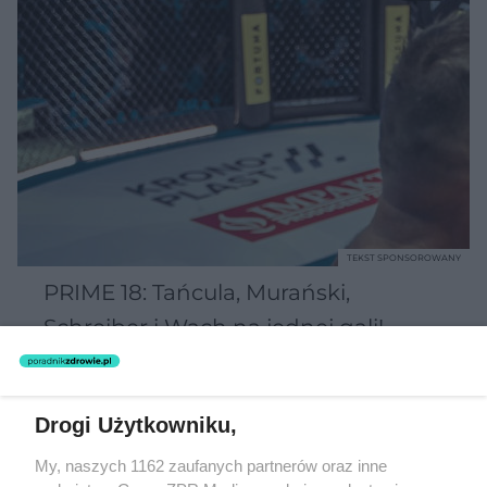
TEKST SPONSOROWANY
PRIME 18: Tańcula, Murański,
Schreiber i Wach na jednej gali!
Drogi Użytkowniku,
My, naszych 1162 zaufanych partnerów oraz inne