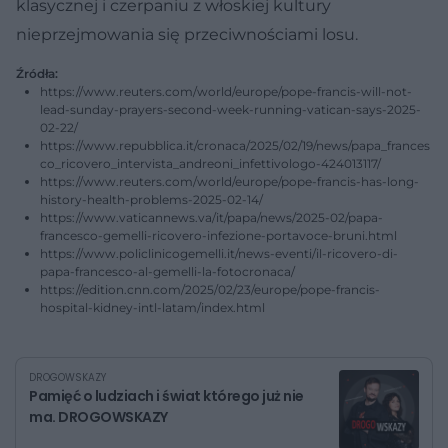
klasycznej i czerpaniu z włoskiej kultury
nieprzejmowania się przeciwnościami losu.
Źródła:
https://www.reuters.com/world/europe/pope-francis-will-not-
lead-sunday-prayers-second-week-running-vatican-says-2025-
02-22/
https://www.repubblica.it/cronaca/2025/02/19/news/papa_frances
co_ricovero_intervista_andreoni_infettivologo-424013117/
https://www.reuters.com/world/europe/pope-francis-has-long-
history-health-problems-2025-02-14/
https://www.vaticannews.va/it/papa/news/2025-02/papa-
francesco-gemelli-ricovero-infezione-portavoce-bruni.html
https://www.policlinicogemelli.it/news-eventi/il-ricovero-di-
papa-francesco-al-gemelli-la-fotocronaca/
https://edition.cnn.com/2025/02/23/europe/pope-francis-
hospital-kidney-intl-latam/index.html
DROGOWSKAZY
Pamięć o ludziach i świat którego już nie
ma. DROGOWSKAZY