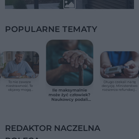
POPULARNE TEMATY
To nie zawsze
Długo czekali na tę
niestrawność. Te
decyzję. Ministerstwo
objawy mogą
rozszerza refundację
Ile maksymalnie
wskazywać na raka
pomp insulinowych
może żyć człowiek?
trzustki
Naukowcy podali
zaskakującą liczbę
REDAKTOR NACZELNA