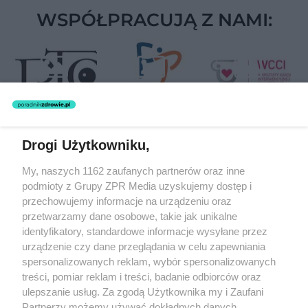
WSPÓŁPRACUJĄ Z NAMI:
Drogi Użytkowniku,
Żaden utwór zamieszczony w serwisie nie może być powielany i
My, naszych 1162 zaufanych partnerów oraz inne
rozpowszechniany lub dalej rozpowszechniany w jakikolwiek sposób
podmioty z Grupy ZPR Media uzyskujemy dostęp i
(w tym także elektroniczny lub mechaniczny) na jakimkolwiek polu
eksploatacji w jakiejkolwiek formie, włącznie z umieszczaniem w
przechowujemy informacje na urządzeniu oraz
Internecie bez pisemnej zgody właściciela praw. Jakiekolwiek użycie
przetwarzamy dane osobowe, takie jak unikalne
lub wykorzystanie utworów w całości lub w części z naruszeniem
identyfikatory, standardowe informacje wysyłane przez
prawa, tzn. bez właściwej zgody, jest zabronione pod groźbą kary i
może być ścigane prawnie.
urządzenie czy dane przeglądania w celu zapewniania
spersonalizowanych reklam, wybór spersonalizowanych
treści, pomiar reklam i treści, badanie odbiorców oraz
ulepszanie usług. Za zgodą Użytkownika my i Zaufani
Partnerzy możemy używać dokładnych danych