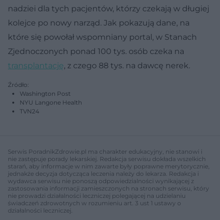
nadziei dla tych pacjentów, którzy czekają w długiej
kolejce po nowy narząd. Jak pokazują dane, na
które się powołał wspomniany portal, w Stanach
Zjednoczonych ponad 100 tys. osób czeka na
transplantację
, z czego 88 tys. na dawcę nerek.
Źródło:
Washington Post
NYU Langone Health
TVN24
Serwis PoradnikZdrowie.pl ma charakter edukacyjny, nie stanowi i
nie zastępuje porady lekarskiej. Redakcja serwisu dokłada wszelkich
starań, aby informacje w nim zawarte były poprawne merytorycznie,
jednakże decyzja dotycząca leczenia należy do lekarza. Redakcja i
wydawca serwisu nie ponoszą odpowiedzialności wynikającej z
zastosowania informacji zamieszczonych na stronach serwisu, który
nie prowadzi działalności leczniczej polegającej na udzielaniu
świadczeń zdrowotnych w rozumieniu art. 3 ust 1 ustawy o
działalności leczniczej.