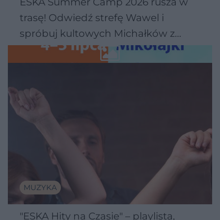
ESKA Summer Camp 2026 rusza w
trasę! Odwiedź strefę Wawel i
spróbuj kultowych Michałków z
Wawelu
MUZYKA
"ESKA Hity na Czasie" – playlista,