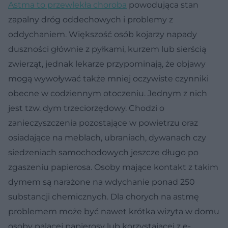
Astma to przewlekła choroba
powodująca stan
zapalny dróg oddechowych i problemy z
oddychaniem. Większość osób kojarzy napady
duszności głównie z pyłkami, kurzem lub sierścią
zwierząt, jednak lekarze przypominają, że objawy
mogą wywoływać także mniej oczywiste czynniki
obecne w codziennym otoczeniu. Jednym z nich
jest tzw. dym trzeciorzędowy. Chodzi o
zanieczyszczenia pozostające w powietrzu oraz
osiadające na meblach, ubraniach, dywanach czy
siedzeniach samochodowych jeszcze długo po
zgaszeniu papierosa. Osoby mające kontakt z takim
dymem są narażone na wdychanie ponad 250
substancji chemicznych. Dla chorych na astmę
problemem może być nawet krótka wizyta w domu
osoby palącej papierosy lub korzystającej z e-