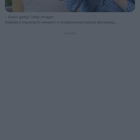
Autor: getty/ Getty Images
Kobieta z kręconymi włosami w kropkowanej koszuli dżinsowej,
używająca niebieskiego inhalatora, z widocznym wyrazem bólu i
dłonią na klatce piersiowej, w pomieszczeniu z regałem i rośliną.
Więcej o atakach astmy na Poradnik Zdrowie.