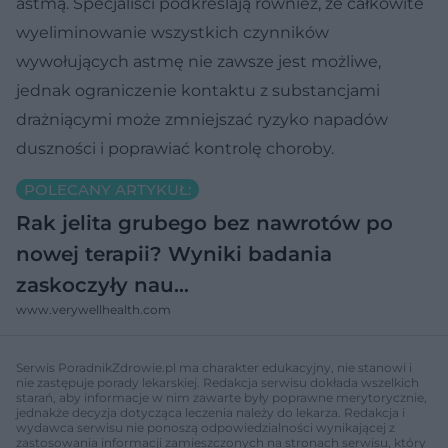
astmą. Specjaliści podkreślają również, że całkowite
wyeliminowanie wszystkich czynników
wywołujących astmę nie zawsze jest możliwe,
jednak ograniczenie kontaktu z substancjami
drażniącymi może zmniejszać ryzyko napadów
duszności i poprawiać kontrolę choroby.
POLECANY ARTYKUŁ:
Rak jelita grubego bez nawrotów po
nowej terapii? Wyniki badania
zaskoczyły nau…
www.verywellhealth.com
Serwis PoradnikZdrowie.pl ma charakter edukacyjny, nie stanowi i
nie zastępuje porady lekarskiej. Redakcja serwisu dokłada wszelkich
starań, aby informacje w nim zawarte były poprawne merytorycznie,
jednakże decyzja dotycząca leczenia należy do lekarza. Redakcja i
wydawca serwisu nie ponoszą odpowiedzialności wynikającej z
zastosowania informacji zamieszczonych na stronach serwisu, który