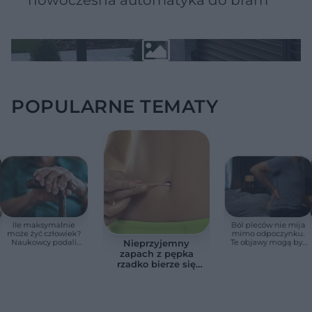
POPULARNE TEMATY
Ile maksymalnie
Ból pleców nie mija
może żyć człowiek?
mimo odpoczynku.
Naukowcy podali
Te objawy mogą być
Nieprzyjemny
zaskakującą liczbę
sygnałem raka
zapach z pępka
rzadko bierze się
znikąd. Jeden objaw
zmienia wszystko