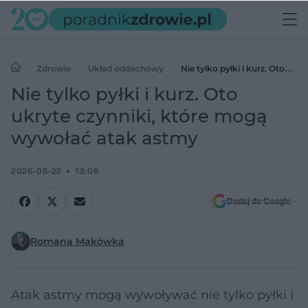
Zdrowie
Układ oddechowy
Nie tylko pyłki i kurz. Oto
ukryte czynniki, które mogą wywołać atak astmy
Nie tylko pyłki i kurz. Oto
ukryte czynniki, które mogą
wywołać atak astmy
2026-05-22
13:06
Dodaj do Google
Romana Makówka
Atak astmy mogą wywoływać nie tylko pyłki i